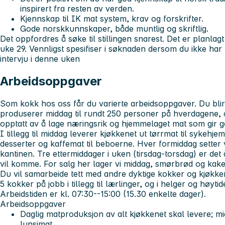
inspirert fra resten av verden.
Kjennskap til IK mat system, krav og forskrifter.
Gode norskkunnskaper, både muntlig og skriftlig.
Det oppfordres å søke til stillingen snarest. Det er planlagt
uke 29. Vennligst spesifiser i søknaden dersom du ikke har
intervju i denne uken
Arbeidsoppgaver
Som kokk hos oss får du varierte arbeidsoppgaver. Du blir 
produserer middag til rundt 250 personer på hverdagene, o
opptatt av å lage næringsrik og hjemmelaget mat som gir 
I tillegg til middag leverer kjøkkenet ut tørrmat til sykehje
desserter og kaffemat til beboerne. Hver formiddag setter v
kantinen. Tre ettermiddager i uken (tirsdag-torsdag) er det
vil komme. For salg her lager vi middag, smørbrød og kake
Du vil samarbeide tett med andre dyktige kokker og kjøkke
5 kokker på jobb i tillegg til lærlinger, og i helger og høytid
Arbeidstiden er kl. 07:30--15:00 (15.30 enkelte dager).
Arbeidsoppgaver
Daglig matproduksjon av alt kjøkkenet skal levere; mi
lunsjmat