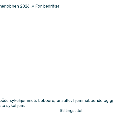
erjobben
2026
☀️
For bedrifter
or både sykehjemmets beboere, ansatte, hjemmeboende og gje
asta sykehjem.
Stillingstittel