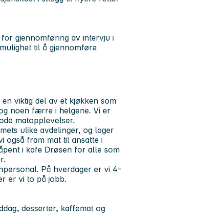
 for gjennomføring av intervju i
 mulighet til å gjennomføre
en viktig del av et kjøkken som
g noen færre i helgene. Vi er
gode matopplevelser.
mmets ulike avdelinger, og lager
i også fram mat til ansatte i
 åpent i kafe Drøsen for alle som
r.
npersonal. På hverdager er vi 4-
er er vi to på jobb.
ddag, desserter, kaffemat og