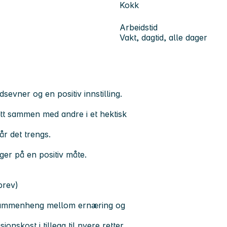
Kokk
Arbeidstid
Vakt, dagtid, alle dager
vner og en positiv innstilling.
tt sammen med andre i et hektisk
år det trengs.
ger på en positiv måte.
brev)
og sammenheng mellom ernæring og
jonskost i tillegg til nyere retter