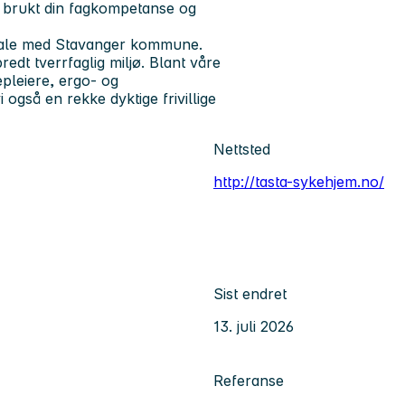
de brukt din fagkompetanse og
avtale med Stavanger kommune.
edt tverrfaglig miljø. Blant våre
epleiere, ergo- og
 også en rekke dyktige frivillige
Nettsted
http://tasta-sykehjem.no/
Sist endret
13. juli 2026
Referanse