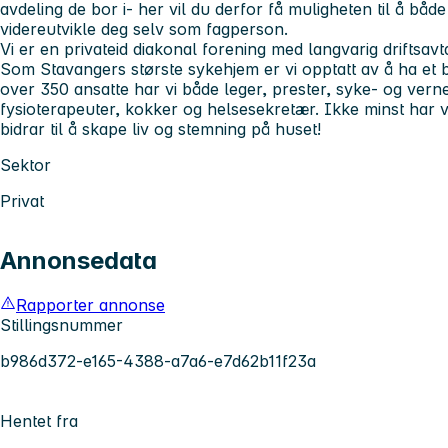
avdeling de bor i- her vil du derfor få muligheten til å bå
videreutvikle deg selv som fagperson.
Vi er en privateid diakonal forening med langvarig drifts
Som Stavangers største sykehjem er vi opptatt av å ha et br
over 350 ansatte har vi både leger, prester, syke- og vern
fysioterapeuter, kokker og helsesekretær. Ikke minst har vi
bidrar til å skape liv og stemning på huset!
Sektor
Privat
Annonsedata
Rapporter annonse
Stillingsnummer
b986d372-e165-4388-a7a6-e7d62b11f23a
Hentet fra