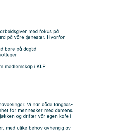
 arbeidsgiver med fokus på
rd på våre tjenester.
Hvorfor
id bare på dagtid
kolleger
nom medlemskap i KLP
avdelinger. Vi har både langtids-
 enhet for mennesker med demens.
økken og drifter vår egen kafe i
r, med ulike behov avhengig av