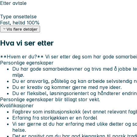
Etter avtale
Type ansettelse
Fast, heltid 100%
Vis flere detaljer
Hva vi ser etter
**Hvem er du?** Vi ser etter deg som har gode samarbeidse
Personlige egenskaper
Du har gode samarbeidsevner og trivs med å jobbe te
miljø.
Du er ansvarlig, pålitelig og kan arbeide selvstendig n
Du er kreativ og kommer gjerne med nye ideer.
Du er fleksibel, løsningsorientert og håndterer endrin
Personlige egenskaper blir tillagt stor vekt.
Kvalifikasjoner
Fagbrev som institusjonskokk (evt annet relevant fag
Erfaring fra storkjøkken er en fordel
Vi ser gjerne at du har erfaring med ulike dietter 
helse.
Det er positivt om du har god kjennskap til norsk tradis