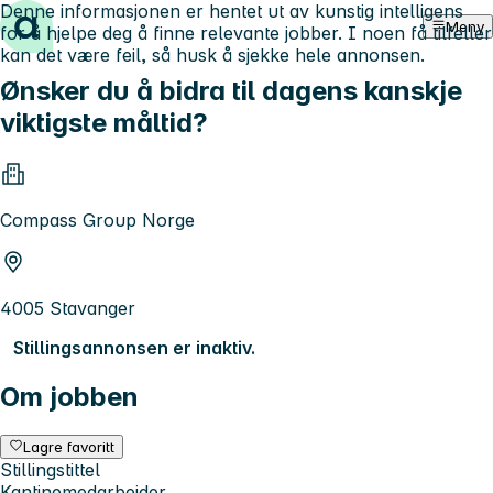
Denne informasjonen er hentet ut av kunstig intelligens
Hopp til innhold
Meny
for å hjelpe deg å finne relevante jobber. I noen få tilfeller
kan det være feil, så husk å sjekke hele annonsen.
Ønsker du å bidra til dagens kanskje
viktigste måltid?
Compass Group Norge
4005 Stavanger
Stillingsannonsen er inaktiv.
Om jobben
Lagre favoritt
Stillingstittel
Kantinemedarbeider