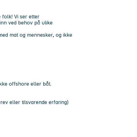
folk! Vi ser etter
inn ved behov på ulike
be med mat og mennesker, og ikke
kke offshore eller båt.
ev eller tilsvarende erfaring)