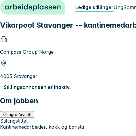
Hopp til innhold
Ledige stillinger
Ung
Somm
Vikarpool Stavanger -- kantinemedarbe
Compass Group Norge
4005 Stavanger
Stillingsannonsen er inaktiv.
Om jobben
Lagre favoritt
Stillingstittel
Kantinemedarbeider, kokk og barista