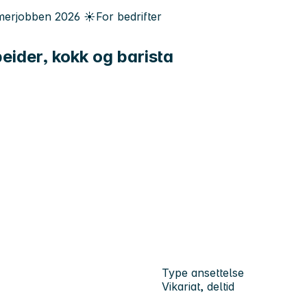
erjobben
2026
☀️
For bedrifter
ider, kokk og barista
Type ansettelse
Vikariat, deltid