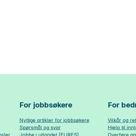
For jobbsøkere
For bedr
Nyttige artikler for jobbsøkere
Vilkår og ret
Spørsmål og svar
Hjelp til inn
sler
Jobbe i utlandet (EURES)
Overføre a