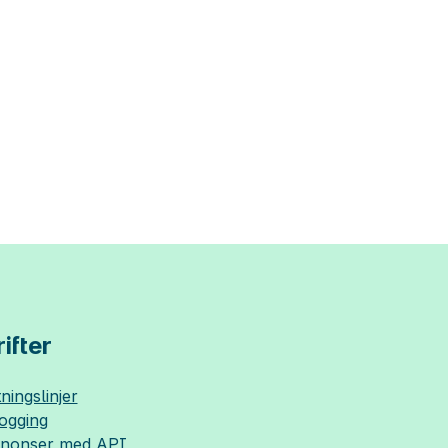
ifter
ningslinjer
logging
nnonser med API