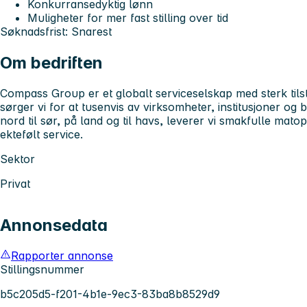
Konkurransedyktig lønn
Muligheter for mer fast stilling over tid
Søknadsfrist: Snarest
Om bedriften
Compass Group er et globalt serviceselskap med sterk til
sørger vi for at tusenvis av virksomheter, institusjoner og
nord til sør, på land og til havs, leverer vi smakfulle mato
ektefølt service.
Sektor
Privat
Annonsedata
Rapporter annonse
Stillingsnummer
b5c205d5-f201-4b1e-9ec3-83ba8b8529d9