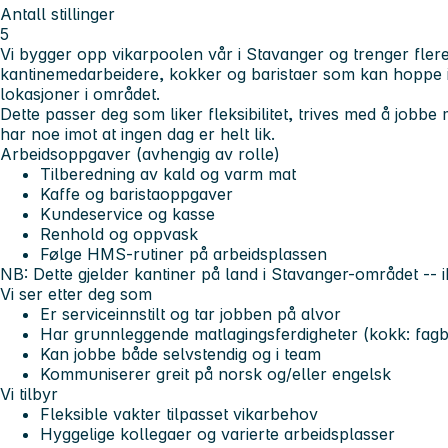
Antall stillinger
5
Vi bygger opp vikarpoolen vår i Stavanger og trenger flere 
kantinemedarbeidere, kokker og baristaer som kan hoppe 
lokasjoner i området.
Dette passer deg som liker fleksibilitet, trives med å job
har noe imot at ingen dag er helt lik.
Arbeidsoppgaver (avhengig av rolle)
Tilberedning av kald og varm mat
Kaffe og baristaoppgaver
Kundeservice og kasse
Renhold og oppvask
Følge HMS-rutiner på arbeidsplassen
NB: Dette gjelder kantiner på land i Stavanger-området -- i
Vi ser etter deg som
Er serviceinnstilt og tar jobben på alvor
Har grunnleggende matlagingsferdigheter (kokk: fagbr
Kan jobbe både selvstendig og i team
Kommuniserer greit på norsk og/eller engelsk
Vi tilbyr
Fleksible vakter tilpasset vikarbehov
Hyggelige kollegaer og varierte arbeidsplasser