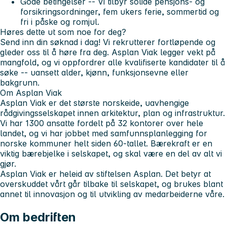
Gode betingelser
-- Vi tilbyr solide pensjons- og
forsikringsordninger, fem ukers ferie, sommertid og
fri i påske og romjul.
Høres dette ut som noe for deg?
Send inn din søknad i dag! Vi rekrutterer fortløpende og
gleder oss til å høre fra deg. Asplan Viak legger vekt på
mangfold, og vi oppfordrer alle kvalifiserte kandidater til å
søke -- uansett alder, kjønn, funksjonsevne eller
bakgrunn.
Om Asplan Viak
Asplan Viak er det største norskeide, uavhengige
rådgivingsselskapet innen arkitektur, plan og infrastruktur.
Vi har 1300 ansatte fordelt på 32 kontorer over hele
landet, og vi har jobbet med samfunnsplanlegging for
norske kommuner helt siden 60-tallet. Bærekraft er en
viktig bærebjelke i selskapet, og skal være en del av alt vi
gjør.
Asplan Viak er heleid av stiftelsen Asplan. Det betyr at
overskuddet vårt går tilbake til selskapet, og brukes blant
annet til innovasjon og til utvikling av medarbeiderne våre.
Om bedriften