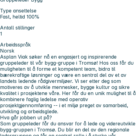
Type ansettelse
Fast, heltid 100%
Antall stillinger
1
Arbeidsspråk
Norsk
Asplan Viak søker nå en engasjert og inspirerende
gruppeleder til vår bygg-gruppe i Tromsø! Hos oss får du
muligheten til å forme et kompetent team, bidra til
bærekraftige løsninger og være en sentral del av et av
landets ledende rådgivermiljøer. Vi ser etter deg som
motiveres av å utvikle mennesker, bygge kultur og sikre
kvalitet i prosjektene våre. Her får du en unik mulighet til å
kombinere faglig ledelse med operativ
prosjektgjennomføring -- i et miljø preget av samarbeid,
utvikling og arbeidsglede.
Hva går jobben ut på?
Som gruppeleder får du ansvar for å lede og videreutvikle
bygg-gruppen i Tromsø. Du blir en del av den regionale
ledergruppen og får en sentral rolle i å styrke vår