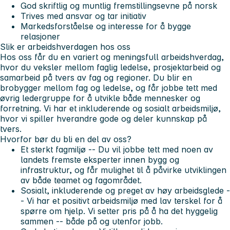
God skriftlig og muntlig fremstillingsevne på norsk
Trives med ansvar og tar initiativ
Markedsforståelse og interesse for å bygge
relasjoner
Slik er arbeidshverdagen hos oss
Hos oss får du en variert og meningsfull arbeidshverdag,
hvor du veksler mellom faglig ledelse, prosjektarbeid og
samarbeid på tvers av fag og regioner. Du blir en
brobygger mellom fag og ledelse, og får jobbe tett med
øvrig ledergruppe for å utvikle både mennesker og
forretning. Vi har et inkluderende og sosialt arbeidsmiljø,
hvor vi spiller hverandre gode og deler kunnskap på
tvers.
Hvorfor bør du bli en del av oss?
Et sterkt fagmiljø
-- Du vil jobbe tett med noen av
landets fremste eksperter innen bygg og
infrastruktur, og får mulighet til å påvirke utviklingen
av både teamet og fagområdet.
Sosialt, inkluderende og preget av høy arbeidsglede
-
- Vi har et positivt arbeidsmiljø med lav terskel for å
spørre om hjelp. Vi setter pris på å ha det hyggelig
sammen -- både på og utenfor jobb.