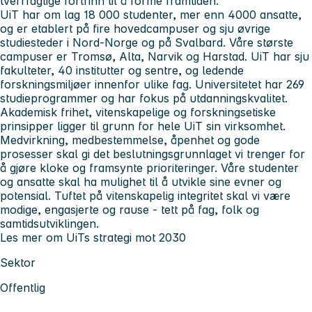
tverrfaglige fortrinn til å forme framtiden.
UiT har om lag 18 000 studenter, mer enn 4000 ansatte,
og er etablert på fire hovedcampuser og sju øvrige
studiesteder i Nord-Norge og på Svalbard. Våre største
campuser er Tromsø, Alta, Narvik og Harstad. UiT har sju
fakulteter, 40 institutter og sentre, og ledende
forskningsmiljøer innenfor ulike fag. Universitetet har 269
studieprogrammer og har fokus på utdanningskvalitet.
Akademisk frihet, vitenskapelige og forskningsetiske
prinsipper ligger til grunn for hele UiT sin virksomhet.
Medvirkning, medbestemmelse, åpenhet og gode
prosesser skal gi det beslutningsgrunnlaget vi trenger for
å gjøre kloke og framsynte prioriteringer. Våre studenter
og ansatte skal ha mulighet til å utvikle sine evner og
potensial. Tuftet på vitenskapelig integritet skal vi være
modige, engasjerte og rause - tett på fag, folk og
samtidsutviklingen.
Les mer om UiTs strategi mot 2030
Sektor
Offentlig