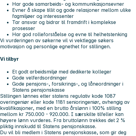
Har gode samarbeids- og kommunikasjonsevner
Evner å skape tillit og gode relasjoner mellom ulike
fagmiljøer og interessenter
Tar ansvar og bidrar til framdrift i komplekse
prosesser
Har god rolleforståelse og evne til helhetstenking
Vi vurderingen av søkerne vil vi vektlegge søkers
motivasjon og personlige egnethet for stillingen.
Vi tilbyr
Et godt arbeidsmiljø med dedikerte kolleger
Gode velferdsordninger
Gode pensjons-, forsikrings-, og låneordninger i
Statens pensjonskasse
Stillingen lønnes etter statens regulativ kode 1087
overingeniør eller kode 1181 senioringeniør, avhengig av
kvalifikasjoner, med en brutto årslønn i 100% stilling
mellom kr 750.000 - 920.000. I særskilte tilfeller kan
høyere lønn vurderes. Fra bruttolønn trekkes det 2 %
pliktig innskudd til Statens pensjonskasse.
Du vil bli medlem i Statens pensjonskasse, som gir deg