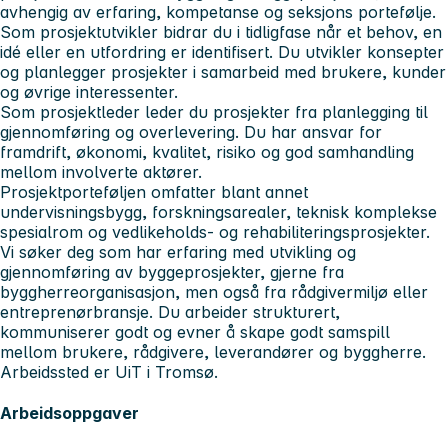
avhengig av erfaring, kompetanse og seksjons portefølje.
Som prosjektutvikler bidrar du i tidligfase når et behov, en
idé eller en utfordring er identifisert. Du utvikler konsepter
og planlegger prosjekter i samarbeid med brukere, kunder
og øvrige interessenter.
Som prosjektleder leder du prosjekter fra planlegging til
gjennomføring og overlevering. Du har ansvar for
framdrift, økonomi, kvalitet, risiko og god samhandling
mellom involverte aktører.
Prosjektporteføljen omfatter blant annet
undervisningsbygg, forskningsarealer, teknisk komplekse
spesialrom og vedlikeholds- og rehabiliteringsprosjekter.
Vi søker deg som har erfaring med utvikling og
gjennomføring av byggeprosjekter, gjerne fra
byggherreorganisasjon, men også fra rådgivermiljø eller
entreprenørbransje. Du arbeider strukturert,
kommuniserer godt og evner å skape godt samspill
mellom brukere, rådgivere, leverandører og byggherre.
Arbeidssted er UiT i Tromsø.
Arbeidsoppgaver