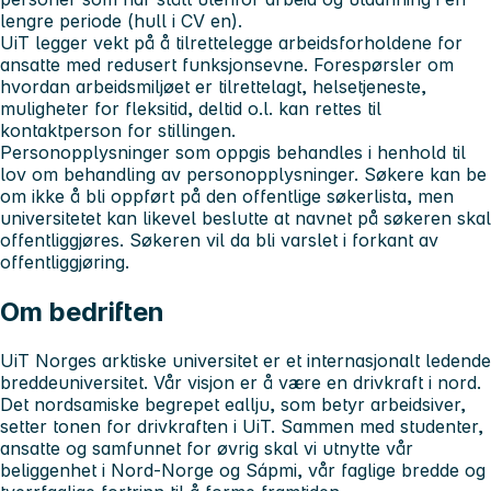
lengre periode (hull i CV en).
UiT legger vekt på å tilrettelegge arbeidsforholdene for
ansatte med redusert funksjonsevne. Forespørsler om
hvordan arbeidsmiljøet er tilrettelagt, helsetjeneste,
muligheter for fleksitid, deltid o.l. kan rettes til
kontaktperson for stillingen.
Personopplysninger som oppgis behandles i henhold til
lov om behandling av personopplysninger. Søkere kan be
om ikke å bli oppført på den offentlige søkerlista, men
universitetet kan likevel beslutte at navnet på søkeren skal
offentliggjøres. Søkeren vil da bli varslet i forkant av
offentliggjøring.
Om bedriften
UiT Norges arktiske universitet er et internasjonalt ledende
breddeuniversitet. Vår visjon er å være en drivkraft i nord.
Det nordsamiske begrepet eallju, som betyr arbeidsiver,
setter tonen for drivkraften i UiT. Sammen med studenter,
ansatte og samfunnet for øvrig skal vi utnytte vår
beliggenhet i Nord-Norge og Sápmi, vår faglige bredde og