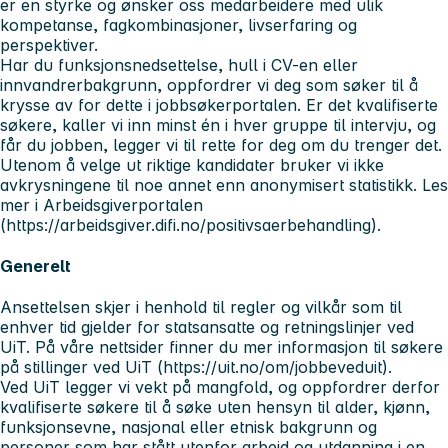
er en styrke og ønsker oss medarbeidere med ulik
kompetanse, fagkombinasjoner, livserfaring og
perspektiver.
Har du funksjonsnedsettelse, hull i CV-en eller
innvandrerbakgrunn, oppfordrer vi deg som søker til å
krysse av for dette i jobbsøkerportalen. Er det kvalifiserte
søkere, kaller vi inn minst én i hver gruppe til intervju, og
får du jobben, legger vi til rette for deg om du trenger det.
Utenom å velge ut riktige kandidater bruker vi ikke
avkrysningene til noe annet enn anonymisert statistikk. Les
mer i Arbeidsgiverportalen
(https://arbeidsgiver.difi.no/positivsaerbehandling).
Generelt
Ansettelsen skjer i henhold til regler og vilkår som til
enhver tid gjelder for statsansatte og retningslinjer ved
UiT. På våre nettsider finner du mer informasjon til søkere
på stillinger ved UiT (https://uit.no/om/jobbeveduit).
Ved UiT legger vi vekt på mangfold, og oppfordrer derfor
kvalifiserte søkere til å søke uten hensyn til alder, kjønn,
funksjonsevne, nasjonal eller etnisk bakgrunn og
personer som har stått utenfor arbeid og utdanning i en