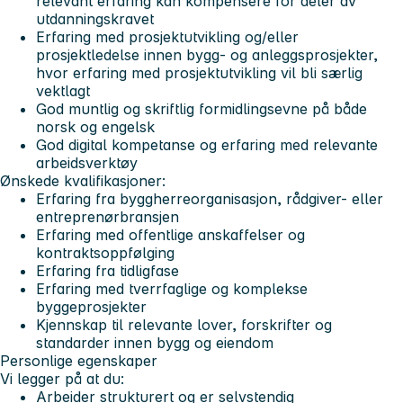
relevant erfaring kan kompensere for deler av
utdanningskravet
Erfaring med prosjektutvikling og/eller
prosjektledelse innen bygg- og anleggsprosjekter,
hvor erfaring med prosjektutvikling vil bli særlig
vektlagt
God muntlig og skriftlig formidlingsevne på både
norsk og engelsk
God digital kompetanse og erfaring med relevante
arbeidsverktøy
Ønskede kvalifikasjoner:
Erfaring fra byggherreorganisasjon, rådgiver- eller
entreprenørbransjen
Erfaring med offentlige anskaffelser og
kontraktsoppfølging
Erfaring fra tidligfase
Erfaring med tverrfaglige og komplekse
byggeprosjekter
Kjennskap til relevante lover, forskrifter og
standarder innen bygg og eiendom
Personlige egenskaper
Vi legger på at du:
Arbeider strukturert og er selvstendig