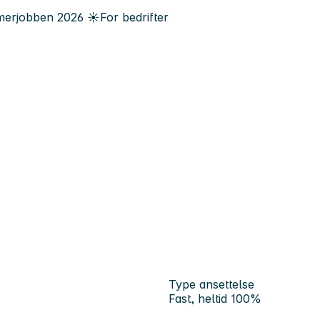
erjobben
2026
☀️
For bedrifter
Type ansettelse
Fast, heltid 100%