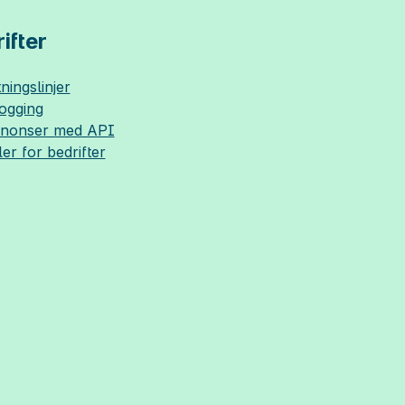
ifter
ningslinjer
logging
nnonser med API
ler for bedrifter