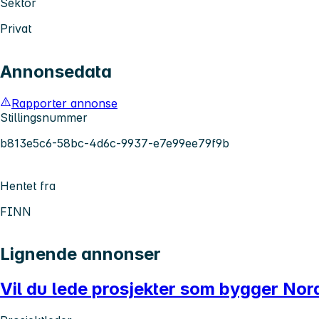
Sektor
Privat
Annonsedata
Rapporter annonse
Stillingsnummer
b813e5c6-58bc-4d6c-9937-e7e99ee79f9b
Hentet fra
FINN
Lignende annonser
Vil du lede prosjekter som bygger No