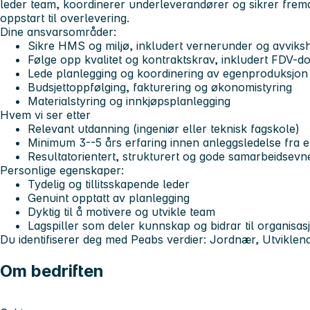
leder team, koordinerer underleverandører og sikrer fremdri
oppstart til overlevering.
Dine ansvarsområder:
Sikre HMS og miljø, inkludert vernerunder og avviks
Følge opp kvalitet og kontraktskrav, inkludert FDV-
Lede planlegging og koordinering av egenproduksjon
Budsjettoppfølging, fakturering og økonomistyring
Materialstyring og innkjøpsplanlegging
Hvem vi ser etter
Relevant utdanning (ingeniør eller teknisk fagskole)
Minimum 3--5 års erfaring innen anleggsledelse fra 
Resultatorientert, strukturert og gode samarbeidsevn
Personlige egenskaper:
Tydelig og tillitsskapende leder
Genuint opptatt av planlegging
Dyktig til å motivere og utvikle team
Lagspiller som deler kunnskap og bidrar til organisas
Du identifiserer deg med Peabs verdier:
Jordnær, Utviklende
Om bedriften