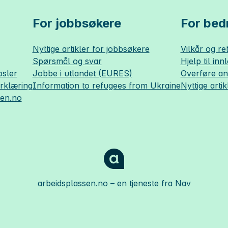
For jobbsøkere
For bedr
Nyttige artikler for jobbsøkere
Vilkår og ret
Spørsmål og svar
Hjelp til inn
sler
Jobbe i utlandet (EURES)
Overføre a
erklæring
Information to refugees from Ukraine
Nyttige artik
sen.no
arbeidsplassen.no
– en tjeneste fra Nav