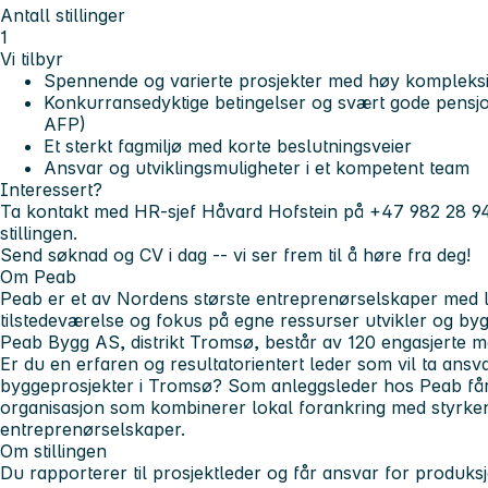
Antall stillinger
1
Vi tilbyr
Spennende og varierte prosjekter med høy kompleksi
Konkurransedyktige betingelser og svært gode pensjon
AFP)
Et sterkt fagmiljø med korte beslutningsveier
Ansvar og utviklingsmuligheter i et kompetent team
Interessert?
Ta kontakt med HR-sjef Håvard Hofstein på
+47 982 28 9
stillingen.
Send søknad og CV i dag -- vi ser frem til å høre fra deg!
Om Peab
Peab er et av Nordens største entreprenørselskaper med l
tilstedeværelse og fokus på egne ressurser utvikler og byg
Peab Bygg AS, distrikt Tromsø, består av 120 engasjerte m
Er du en erfaren og resultatorientert leder som vil ta ans
byggeprosjekter i Tromsø? Som anleggsleder hos Peab får 
organisasjon som kombinerer lokal forankring med styrken
entreprenørselskaper.
Om stillingen
Du rapporterer til prosjektleder og får ansvar for produks