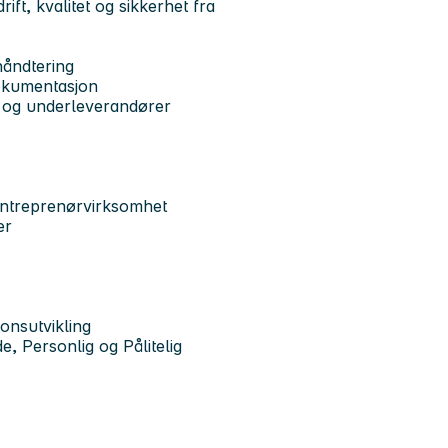
ft, kvalitet og sikkerhet fra
håndtering
dokumentasjon
 og underleverandører
entreprenørvirksomhet
er
jonsutvikling
, Personlig og Pålitelig