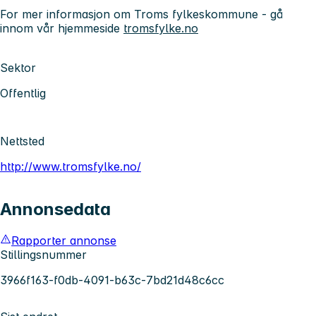
For mer informasjon om Troms fylkeskommune - gå
innom vår hjemmeside
tromsfylke.no
Sektor
Offentlig
Nettsted
http://www.tromsfylke.no/
Annonsedata
Rapporter annonse
Stillingsnummer
3966f163-f0db-4091-b63c-7bd21d48c6cc