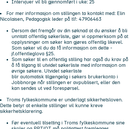
Intervjuer vil bli gjennomført i uke: 25
For mer informasjon om stillingen ta kontakt med: Elin
Nicolaisen, Pedagogisk leder på tlf: 47906463
Dersom det fremgår av din søknad at du ønsker å bli
unntatt offentlig søkerliste, gjør vi oppmerksom på at
opplysninger om søker kan gjøres offentlig likevel.
Som søker vil du da få informasjon om dette -
jf.offentleglova §25.
Som søker til en offentlig stilling har også du krav på
å få tilgang til utvidet søkerliste med informasjon om
øvrige søkere. Utvidet søkerliste
blir automatisk tilgjengelig i søkers brukerkonto i
Jobbnorge når stillingen er avpublisert, eller den
kan sendes ut ved forespørsel.
Troms fylkeskommune er underlagt sikkerhetsloven.
Dette betyr at enkelte stillinger vil kunne kreve
sikkerhetsklarering.
Før eventuell tilsetting i Troms fylkeskommune sine
skoler og PPT/OT må politiattest fremlegges