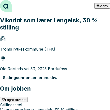
Hopp til innhold
Meny
Vikariat som lærer i engelsk, 30 %
stilling
Troms fylkeskommune (TFK)
Ole Reistads vei 53, 9325 Bardufoss
Stillingsannonsen er inaktiv.
Om jobben
Lagre favoritt
Stillingstittel
Vikariat som lærer i engelsk, 30 % stilling