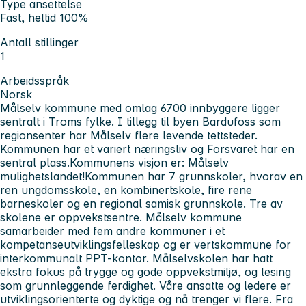
Type ansettelse
Fast, heltid 100%
Antall stillinger
1
Arbeidsspråk
Norsk
Målselv kommune med omlag 6700 innbyggere ligger
sentralt i Troms fylke. I tillegg til byen Bardufoss som
regionsenter har Målselv flere levende tettsteder.
Kommunen har et variert næringsliv og Forsvaret har en
sentral plass.
Kommunens visjon er: Målselv
mulighetslandet!
Kommunen har 7 grunnskoler, hvorav en
ren ungdomsskole, en kombinertskole, fire rene
barneskoler og en regional samisk grunnskole. Tre av
skolene er oppvekstsentre. Målselv kommune
samarbeider med fem andre kommuner i et
kompetanseutviklingsfelleskap og er vertskommune for
interkommunalt PPT-kontor.
Målselvskolen har hatt
ekstra fokus på trygge og gode oppvekstmiljø, og lesing
som grunnleggende ferdighet.
Våre ansatte og ledere er
utviklingsorienterte og dyktige og nå trenger vi flere.
Fra