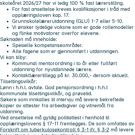
skoleåret 2026/27 har vi ledig 100 % fast lærerstilling.
For fast ansettelse kreves kvalifikasjoner i tråd med
opplæringsloven kap. 17.
Grunnskolelærerutdanning (GLU) 1-7 eller 5-10.
Vi ønsker tydelige voksne som er gode rollemodeller
og flinke motivatorer overfor elevene.
Søknaden må inneholde:
Spesielle kompetanseområder.
Alle fagene som er gjennomført i utdanningen.
Vi kan tilby:
Kommunal mentorordning i to år etter fullført
utdanning for nyutdannede lærere.
Kontaktlærertillegg på kr. 30.000,- dersom aktuelt.
Tilsettingsvilkår:
Lønn i h.h.t. avtale. God pensjonsordning i h.h.t
kommunale tilsettingsvilkår, og prøvetid.
Søkere som innkalles til intervju må levere bekreftede
kopier av attester fra arbeidsgiver og vitnemål fra
utdanning.
Ved ansettelse må gyldig politiattest i henhold til
opplæringslovens § 17-11 fremlegges.
De som omfattes av
Forskrift om tuberkulosekontroll § 3-1 jfr. § 3-2
må levere