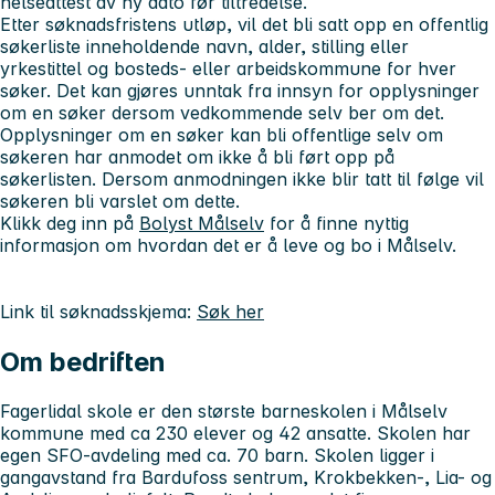
helseattest av ny dato før tiltredelse.
Etter søknadsfristens utløp, vil det bli satt opp en offentlig
søkerliste inneholdende navn, alder, stilling eller
yrkestittel og bosteds- eller arbeidskommune for hver
søker. Det kan gjøres unntak fra innsyn for opplysninger
om en søker dersom vedkommende selv ber om det.
Opplysninger om en søker kan bli offentlige selv om
søkeren har anmodet om ikke å bli ført opp på
søkerlisten. Dersom anmodningen ikke blir tatt til følge vil
søkeren bli varslet om dette.
Klikk deg inn på
Bolyst Målselv
for å finne nyttig
informasjon om hvordan det er å leve og bo i Målselv.
Link til søknadsskjema:
Søk her
Om bedriften
Fagerlidal skole er den største barneskolen i Målselv
kommune med ca 230 elever og 42 ansatte. Skolen har
egen SFO-avdeling med ca. 70 barn. Skolen ligger i
gangavstand fra Bardufoss sentrum, Krokbekken-, Lia- og