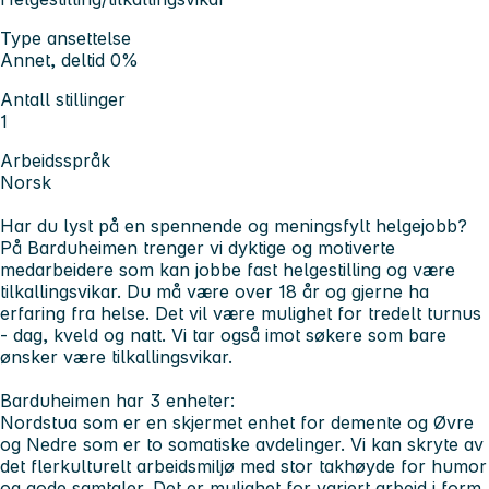
Type ansettelse
Annet, deltid 0%
Antall stillinger
1
Arbeidsspråk
Norsk
Har du lyst på en spennende og meningsfylt helgejobb?
På Barduheimen trenger vi dyktige og motiverte
medarbeidere som kan jobbe fast helgestilling og være
tilkallingsvikar. Du må være over 18 år og gjerne ha
erfaring fra helse. Det vil være mulighet for tredelt turnus
- dag, kveld og natt. Vi tar også imot søkere som bare
ønsker være tilkallingsvikar.
Barduheimen har 3 enheter:
Nordstua som er en skjermet enhet for demente og Øvre
og Nedre som er to somatiske avdelinger. Vi kan skryte av
det flerkulturelt arbeidsmiljø med stor takhøyde for humor
og gode samtaler. Det er mulighet for variert arbeid i form