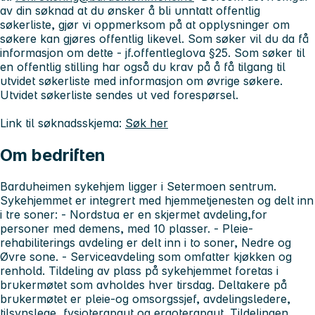
av din søknad at du ønsker å bli unntatt offentlig
søkerliste, gjør vi oppmerksom på at opplysninger om
søkere kan gjøres offentlig likevel. Som søker vil du da få
informasjon om dette - jf.offentleglova §25. Som søker til
en offentlig stilling har også du krav på å få tilgang til
utvidet søkerliste med informasjon om øvrige søkere.
Utvidet søkerliste sendes ut ved forespørsel.
Link til søknadsskjema:
Søk her
Om bedriften
Barduheimen sykehjem ligger i Setermoen sentrum.
Sykehjemmet er integrert med hjemmetjenesten og delt inn
i tre soner: - Nordstua er en skjermet avdeling,for
personer med demens, med 10 plasser. - Pleie-
rehabiliterings avdeling er delt inn i to soner, Nedre og
Øvre sone. - Serviceavdeling som omfatter kjøkken og
renhold. Tildeling av plass på sykehjemmet foretas i
brukermøtet som avholdes hver tirsdag. Deltakere på
brukermøtet er pleie-og omsorgssjef, avdelingsledere,
tilsynslege, fysioterapaut og ergoterapaut. Tildelingen