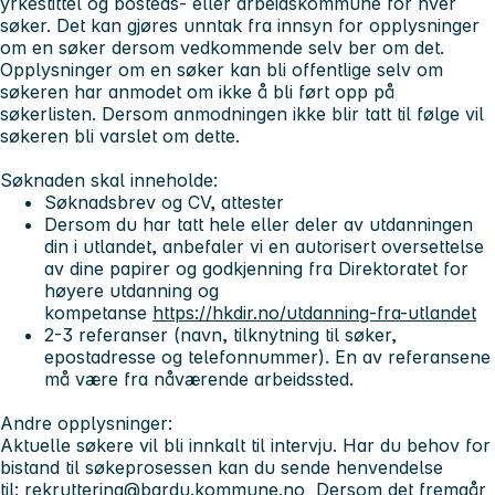
yrkestittel og bosteds- eller arbeidskommune for hver
søker. Det kan gjøres unntak fra innsyn for opplysninger
om en søker dersom vedkommende selv ber om det.
Opplysninger om en søker kan bli offentlige selv om
søkeren har anmodet om ikke å bli ført opp på
søkerlisten. Dersom anmodningen ikke blir tatt til følge vil
søkeren bli varslet om dette.
Søknaden skal inneholde:
Søknadsbrev og CV, attester
Dersom du har tatt hele eller deler av utdanningen
din i utlandet, anbefaler vi en autorisert oversettelse
av dine papirer og godkjenning fra Direktoratet for
høyere utdanning og
kompetanse
https://hkdir.no/utdanning-fra-utlandet
2-3 referanser (navn, tilknytning til søker,
epostadresse og telefonnummer). En av referansene
må være fra nåværende arbeidssted.
Andre opplysninger:
Aktuelle søkere vil bli innkalt til intervju. Har du behov for
bistand til søkeprosessen kan du sende henvendelse
til:
rekruttering@bardu.kommune.no
Dersom det fremgår