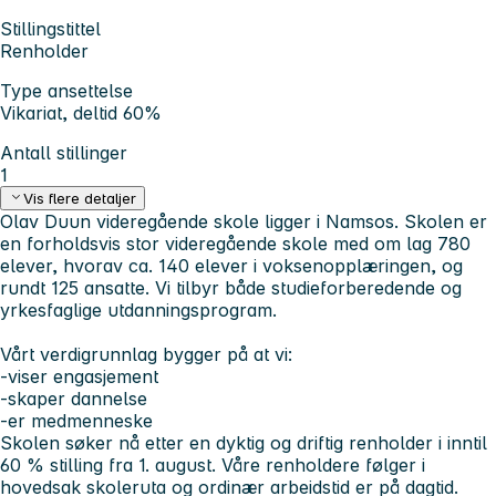
Stillingstittel
Renholder
Type ansettelse
Vikariat, deltid 60%
Antall stillinger
1
Vis flere detaljer
Olav Duun videregående skole ligger i Namsos. Skolen er
en forholdsvis stor videregående skole med om lag 780
elever, hvorav ca. 140 elever i voksenopplæringen, og
rundt 125 ansatte. Vi tilbyr både studieforberedende og
yrkesfaglige utdanningsprogram.
Vårt verdigrunnlag bygger på at vi:
-viser engasjement
-skaper dannelse
-er medmenneske
Skolen søker nå etter en dyktig og driftig renholder i inntil
60 % stilling fra 1. august. Våre renholdere følger i
hovedsak skoleruta og ordinær arbeidstid er på dagtid.