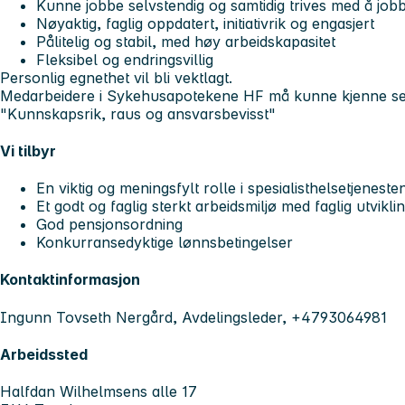
Kunne jobbe selvstendig og samtidig trives med å jobb
Nøyaktig, faglig oppdatert, initiativrik og engasjert
Pålitelig og stabil, med høy arbeidskapasitet
Fleksibel og endringsvillig
Personlig egnethet vil bli vektlagt.
Medarbeidere i Sykehusapotekene HF må kunne kjenne seg 
"Kunnskapsrik, raus og ansvarsbevisst"
Vi tilbyr
En viktig og meningsfylt rolle i spesialisthelsetjeneste
Et godt og faglig sterkt arbeidsmiljø med faglig utvikl
God pensjonsordning
Konkurransedyktige lønnsbetingelser
Kontaktinformasjon
Ingunn Tovseth Nergård, Avdelingsleder, +4793064981
Arbeidssted
Halfdan Wilhelmsens alle 17