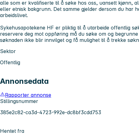
alle som er kvalifiserte til å søke hos oss, uansett kjønn,
eller etnisk bakgrunn. Det samme gjelder dersom du har ha
arbeidslivet.
Sykehusapotekene HF er pliktig til å utarbeide offentlig s
reservere deg mot oppføring må du søke om og begrunne det
søknaden ikke blir innvilget og få mulighet til å trekke søk
Sektor
Offentlig
Annonsedata
Rapporter annonse
Stillingsnummer
385e2c82-ca3d-4723-992e-dc8bf3cdd753
Hentet fra