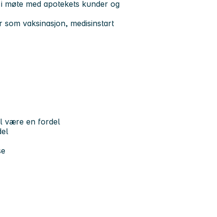
i møte med apotekets kunder og
ter som vaksinasjon, medisinstart
il være en fordel
del
se