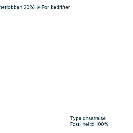
erjobben
2026
☀️
For bedrifter
n
Type ansettelse
Fast, heltid 100%