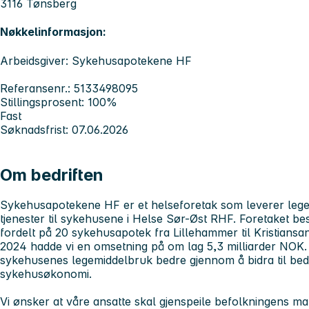
3116 Tønsberg
Nøkkelinformasjon:
Arbeidsgiver: Sykehusapotekene HF
Referansenr.: 5133498095
Stillingsprosent: 100%
Fast
Søknadsfrist: 07.06.2026
Om bedriften
Sykehusapotekene HF er et helseforetak som leverer lege
tjenester til sykehusene i Helse Sør-Øst RHF. Foretaket be
fordelt på 20 sykehusapotek fra Lillehammer til Kristiansa
2024 hadde vi en omsetning på om lag 5,3 milliarder NOK. V
sykehusenes legemiddelbruk bedre gjennom å bidra til bed
sykehusøkonomi.
Vi ønsker at våre ansatte skal gjenspeile befolkningens m