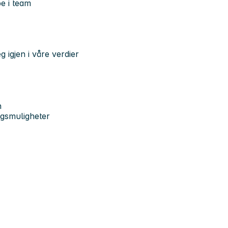
e i team
igjen i våre verdier
n
ingsmuligheter