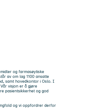
midler og farmasøytiske
står av om lag 1100 ansatte
nd, samt hovedkontor i Oslo. I
år visjon er å gjøre
re pasientsikkerhet og god
angfold og vi oppfordrer derfor