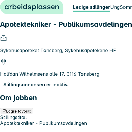
Hopp til innhold
Ledige stillinger
Ung
Somm
Apotektekniker - Publikumsavdelinge
Sykehusapoteket Tønsberg, Sykehusapotekene HF
Halfdan Wilhelmsens alle 17, 3116 Tønsberg
Stillingsannonsen er inaktiv.
Om jobben
Lagre favoritt
Stillingstittel
Apotektekniker - Publikumsavdelingen