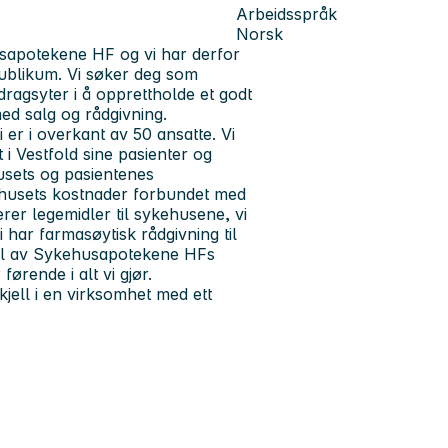
Arbeidsspråk
Norsk
husapotekene HF og vi har derfor
 Publikum. Vi søker deg som
ragsyter i å opprettholde et godt
med salg og rådgivning.
er i overkant av 50 ansatte. Vi
 i Vestfold sine pasienter og
husets og pasientenes
kehusets kostnader forbundet med
rer legemidler til sykehusene, vi
 har farmasøytisk rådgivning til
 del av Sykehusapotekene HFs
 førende i alt vi gjør.
ell i en virksomhet med ett