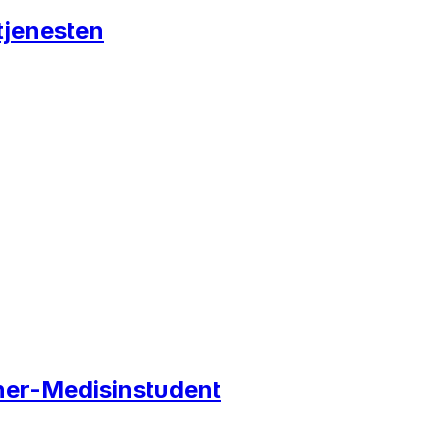
tjenesten
iner-Medisinstudent