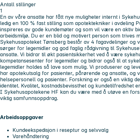
Antall stillinger
1
En av våre ansatte har fått nye muligheter internt i Syke
ledig en 100 % fast stilling som apotektekniker i avdeling
inspireres av gode kundemøter og som vil være en aktiv bid
arbeidsmiljø. Du er en blid og motivert person som trives 
Sykehusapoteket Tønsberg består av 4 fagavdelinger og vi 
sørger for legemidler og god faglig rådgivning til Sykehuset
ansatte. Vi bidrar til økt pasientsikkerhet ved å være syke
kompetansesenter for legemidler og bidrar også til at sy
legemidler holdes så lave som mulig. Vi produserer og leve
har apotekutsalg for pasienter, pårørende og ansatte, og vi
helsepersonell og pasienter. Forskning er også en viktig
identitet. Kvalitet, kostnadsbevissthet og kundetilfredshet er
I Sykehusapotekene HF kan du være med å utøve en forskj
viktig samfunnsoppdrag.
Arbeidsoppgaver
Kundeekspedisjon i reseptur og selvvalg
Varehåndtering