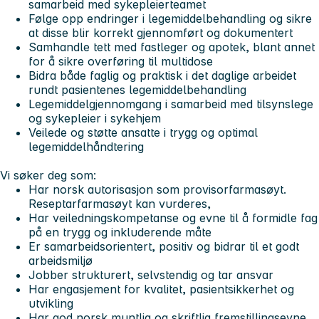
samarbeid med sykepleierteamet
Følge opp endringer i legemiddelbehandling og sikre
at disse blir korrekt gjennomført og dokumentert
Samhandle tett med fastleger og apotek, blant annet
for å sikre overføring til multidose
Bidra både faglig og praktisk i det daglige arbeidet
rundt pasientenes legemiddelbehandling
Legemiddelgjennomgang i samarbeid med tilsynslege
og sykepleier i sykehjem
Veilede og støtte ansatte i trygg og optimal
legemiddelhåndtering
Vi søker deg som:
Har norsk autorisasjon som provisorfarmasøyt.
Reseptarfarmasøyt kan vurderes,
Har veiledningskompetanse og evne til å formidle fag
på en trygg og inkluderende måte
Er samarbeidsorientert, positiv og bidrar til et godt
arbeidsmiljø
Jobber strukturert, selvstendig og tar ansvar
Har engasjement for kvalitet, pasientsikkerhet og
utvikling
Har god norsk muntlig og skriftlig fremstillingsevne