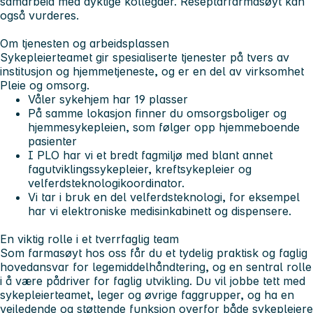
samarbeid med dyktige kollegaer. Reseptarfarmasøyt kan
også vurderes.
Om tjenesten og arbeidsplassen
Sykepleierteamet gir spesialiserte tjenester på tvers av
institusjon og hjemmetjeneste, og er en del av virksomhet
Pleie og omsorg.
Våler sykehjem har 19 plasser
På samme lokasjon finner du omsorgsboliger og
hjemmesykepleien, som følger opp hjemmeboende
pasienter
I PLO har vi et bredt fagmiljø med blant annet
fagutviklingssykepleier, kreftsykepleier og
velferdsteknologikoordinator.
Vi tar i bruk en del velferdsteknologi, for eksempel
har vi elektroniske medisinkabinett og dispensere.
En viktig rolle i et tverrfaglig team
Som farmasøyt hos oss får du et tydelig praktisk og faglig
hovedansvar for legemiddelhåndtering, og en sentral rolle
i å være pådriver for faglig utvikling. Du vil jobbe tett med
sykepleierteamet, leger og øvrige faggrupper, og ha en
veiledende og støttende funksjon overfor både sykepleiere