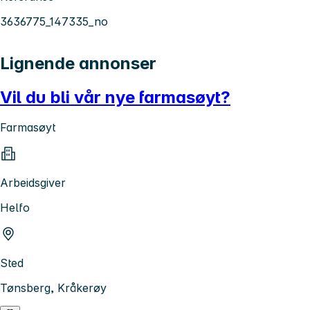
3636775_147335_no
Lignende annonser
Vil du bli vår nye farmasøyt?
Farmasøyt
Arbeidsgiver
Helfo
Sted
Tønsberg, Kråkerøy