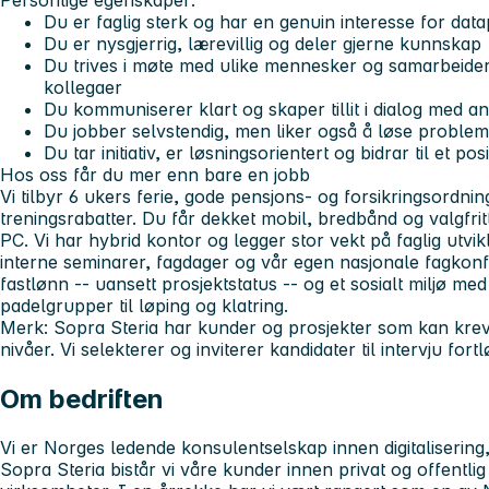
Personlige egenskaper:
Du er faglig sterk og har en genuin interesse for dat
Du er nysgjerrig, lærevillig og deler gjerne kunnskap
Du trives i møte med ulike mennesker og samarbeide
kollegaer
Du kommuniserer klart og skaper tillit i dialog med a
Du jobber selvstendig, men liker også å løse problem
Du tar initiativ, er løsningsorientert og bidrar til et po
Hos oss får du mer enn bare en jobb
Vi tilbyr 6 ukers ferie, gode pensjons- og forsikringsordnin
treningsrabatter. Du får dekket mobil, bredbånd og valgfri
PC. Vi har hybrid kontor og legger stor vekt på faglig utvik
interne seminarer, fagdager og vår egen nasjonale fagkon
fastlønn -- uansett prosjektstatus -- og et sosialt miljø med
padelgrupper til løping og klatring.
Merk: Sopra Steria har kunder og prosjekter som kan kreve
nivåer. Vi selekterer og inviterer kandidater til intervju fort
Om bedriften
Vi er Norges ledende konsulentselskap innen digitalisering
Sopra Steria bistår vi våre kunder innen privat og offentlig