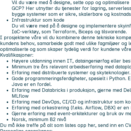
Vil du være med å designe, sette opp og optimaliser
GCP? Her utnytter du tjenester for lagring, serverle
bygge systemer som er sikre, skalerbare og kostnadse
Infrastruktur som kode
Du vil være med på å designe og implementere skyinf
IaC-verktøy, som Terraform, Biceps og tilsvarende.
I prosjektene våre vil du kombinere denne tekniske kompe
kundens behov, samarbeide godt med ulike fagmiljøer og l
optimaliserte og som skaper tydelig verdi for kundene våre
Kvalifikasjoner
:
Høyere utdanning innen IT, dataingeniørfag eller be
Minimum tre års relevant arbeidserfaring med datapla
Erfaring med distribuerte systemer og skyteknologier.
Gode programmeringsferdigheter, spesielt i Python. Er
Java er en fordel.
Erfaring med Databricks i produksjon, gjerne med Del
MLflow
Erfaring med DevOps, CI/CD og infrastruktur som kod
Erfaring med orkestrering (f.eks. Airflow, DBX) er en 
Gjerne erfaring med event-arkitekturer og bruk av mel
Norsk, minimum B2 nivå
Du må ikke treffe på alt som listes opp her, send inn en CV