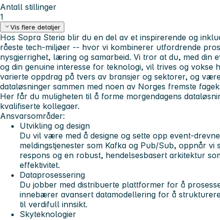
Antall stillinger
1
Vis flere detaljer
Hos Sopra Steria blir du en del av et inspirerende og inkl
råeste tech-miljøer -- hvor vi kombinerer utfordrende pro
nysgjerrighet, læring og samarbeid. Vi tror at du, med din 
og din genuine interesse for teknologi, vil trives og vokse h
varierte oppdrag på tvers av bransjer og sektorer, og væ
dataløsninger sammen med noen av Norges fremste fagek
Her får du muligheten til å forme morgendagens dataløsni
kvalifiserte kollegaer.
Ansvarsområder
:
Utvikling og design
Du vil være med å designe og sette opp event-drevne 
meldingstjenester som Kafka og Pub/Sub, oppnår vi s
respons og en robust, hendelsesbasert arkitektur som g
effektivitet.
Dataprosessering
Du jobber med distribuerte plattformer for å prosess
innebærer avansert datamodellering for å strukturer
til verdifull innsikt.
Skyteknologier