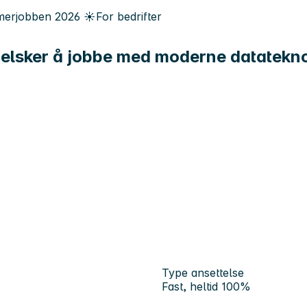
erjobben
2026
☀️
For bedrifter
m elsker å jobbe med moderne datatekn
Type ansettelse
Fast, heltid 100%