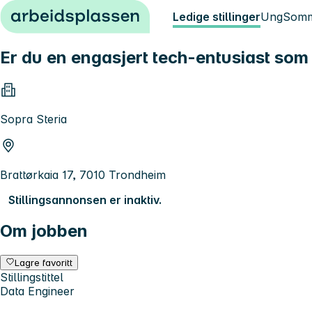
Hopp til innhold
Ledige stillinger
Ung
Somm
Er du en engasjert tech-entusiast so
Sopra Steria
Brattørkaia 17, 7010 Trondheim
Stillingsannonsen er inaktiv.
Om jobben
Lagre favoritt
Stillingstittel
Data Engineer