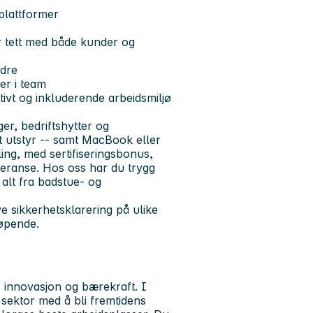
aplattformer
r tett med både kunder og
ndre
er i team
sitivt og inkluderende arbeidsmiljø
ger, bedriftshytter og
tt utstyr -- samt MacBook eller
ling, med sertifiseringsbonus,
feranse. Hos oss har du trygg
 alt fra badstue- og
 sikkerhetsklarering på ulike
løpende.
, innovasjon og bærekraft. I
 sektor med å bli fremtidens