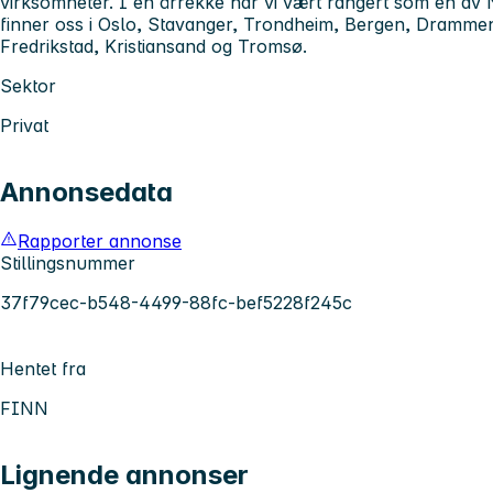
virksomheter. I en årrekke har vi vært rangert som en av 
finner oss i Oslo, Stavanger, Trondheim, Bergen, Dramm
Fredrikstad, Kristiansand og Tromsø.
Sektor
Privat
Annonsedata
Rapporter annonse
Stillingsnummer
37f79cec-b548-4499-88fc-bef5228f245c
Hentet fra
FINN
Lignende annonser