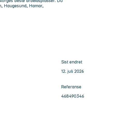
Norges beste arbeidsplasser. Du
en, Haugesund, Hamar,
Sist endret
12. juli 2026
Referanse
468490346