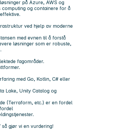
e løsninger på Azure, AWS og
ss computing og containere for å
ffektive.
rastruktur ved hjelp av moderne
tansen med evnen til å forstå
evere løsninger som er robuste,
.
slektede fagområder.
ttformer.
faring med Go, Kotlin, C# eller
ta Lake, Unity Catalog og
e (Terraform, etc.) er en fordel
fordel
dingstjenester.
 så gjør vi en vurdering!