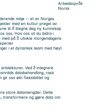
Arbeidsspråk
Norsk
uderende miljø -- et av Norges
sjekter med en kultur preget av
evne til å tilegne deg ny kunnskap
os oss. Hos oss vil du bidra i
re med på å utvikle morgendagens
sperter
nger i et dynamisk team med høyt
arkitekturer. Ved å integrere
anntids databehandling, rask
ir oss økt fleksibilitet og
ere store datamengder. Dette
e, transformere og gjøre data om