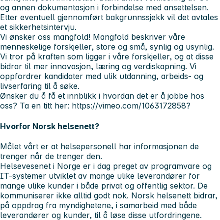
og annen dokumentasjon i forbindelse med ansettelsen.
Etter eventuell gjennomført bakgrunnssjekk vil det avtales
et sikkerhetsintervju.
Vi ønsker oss mangfold! Mangfold beskriver våre
menneskelige forskjeller, store og små, synlig og usynlig.
Vi tror på kraften som ligger i våre forskjeller, og at disse
bidrar til mer innovasjon, læring og verdiskapning. Vi
oppfordrer kandidater med ulik utdanning, arbeids- og
livserfaring til å søke.
Ønsker du å få et innblikk i hvordan det er å jobbe hos
oss? Ta en titt her: https://vimeo.com/1063172858?
Hvorfor Norsk helsenett?
Målet vårt er at helsepersonell har informasjonen de
trenger når de trenger den.
Helsevesenet i Norge er i dag preget av programvare og
IT-systemer utviklet av mange ulike leverandører for
mange ulike kunder i både privat og offentlig sektor. De
kommuniserer ikke alltid godt nok. Norsk helsenett bidrar,
på oppdrag fra myndighetene, i samarbeid med både
leverandører og kunder, til å løse disse utfordringene.