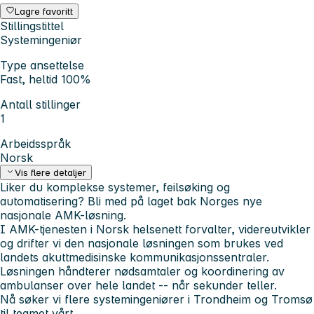
Lagre favoritt
Stillingstittel
Systemingeniør
Type ansettelse
Fast, heltid 100%
Antall stillinger
1
Arbeidsspråk
Norsk
Vis flere detaljer
Liker du komplekse systemer, feilsøking og
automatisering? Bli med på laget bak Norges nye
nasjonale AMK-løsning.
I AMK-tjenesten i Norsk helsenett forvalter, videreutvikler
og drifter vi den nasjonale løsningen som brukes ved
landets akuttmedisinske kommunikasjonssentraler.
Løsningen håndterer nødsamtaler og koordinering av
ambulanser over hele landet -- når sekunder teller.
Nå søker vi flere systemingeniører i Trondheim og Tromsø
til teamet vårt.