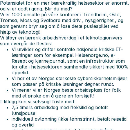
Potensialet for en mer bærekraftig helsesektor er enormt,
og vi er godt i gang. Blir du med?
Vi er 1000 ansatte på våre kontorer i Trondheim, Oslo,
Tromsø, Moss og Svalbard med
driv
,
nysgjerrighet
, og
som genuint
bryr seg
om å løse dette puslespillet ved
hjelp av teknologi!
Vi tilbyr en lærerik arbeidshverdag i et teknologiunivers
som overgår de flestes:
Vi utvikler og drifter sentrale nasjonale kritiske IT-
løsninger som for eksempel Helsenorge.no, e-
Resept og kjernejournal, samt en infrastruktur som
lar alle i helsesektoren samhandle sikkert med 100%
oppetid.
Vi har et av Norges sterkeste cybersikkerhetsmiljøer
som passer på kritiske løsninger døgnet rundt.
Vi mener vi er
Norges beste arbeidsplass for folk
med et ønske om å gjøre en forskjell!
I tillegg kan vi selvsagt friste med:
7,5 timers arbeidsdag med fleksitid og betalt
lunsjpause
individuell avlønning (ikke lønnstrinn), betalt reisetid
og overtid