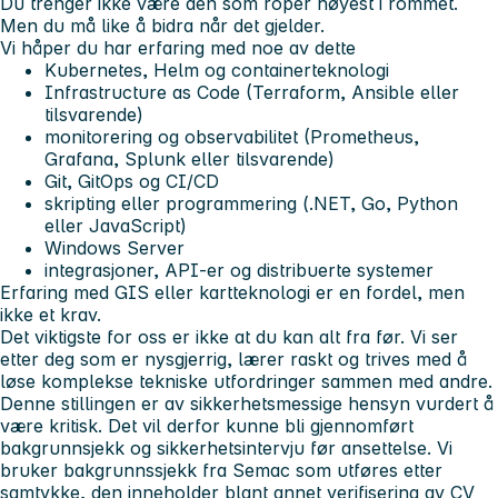
Du trenger ikke være den som roper høyest i rommet.
Men du må like å bidra når det gjelder.
Vi håper du har erfaring med noe av dette
Kubernetes, Helm og containerteknologi
Infrastructure as Code (Terraform, Ansible eller
tilsvarende)
monitorering og observabilitet (Prometheus,
Grafana, Splunk eller tilsvarende)
Git, GitOps og CI/CD
skripting eller programmering (.NET, Go, Python
eller JavaScript)
Windows Server
integrasjoner, API-er og distribuerte systemer
Erfaring med GIS eller kartteknologi er en fordel, men
ikke et krav.
Det viktigste for oss er ikke at du kan alt fra før. Vi ser
etter deg som er nysgjerrig, lærer raskt og trives med å
løse komplekse tekniske utfordringer sammen med andre.
Denne stillingen er av sikkerhetsmessige hensyn vurdert å
være kritisk. Det vil derfor kunne bli gjennomført
bakgrunnsjekk og sikkerhetsintervju før ansettelse. Vi
bruker bakgrunnssjekk fra Semac som utføres etter
samtykke, den inneholder blant annet verifisering av CV