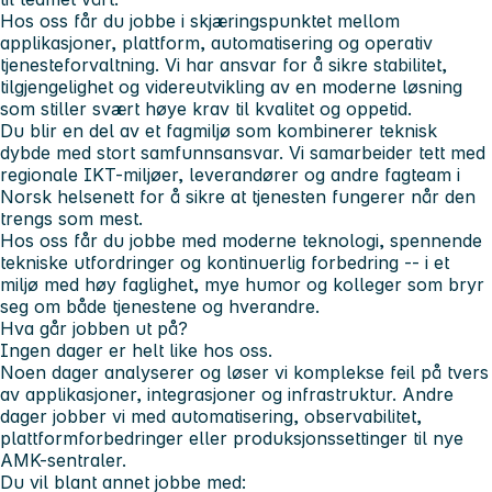
Hos oss får du jobbe i skjæringspunktet mellom
applikasjoner, plattform, automatisering og operativ
tjenesteforvaltning. Vi har ansvar for å sikre stabilitet,
tilgjengelighet og videreutvikling av en moderne løsning
som stiller svært høye krav til kvalitet og oppetid.
Du blir en del av et fagmiljø som kombinerer teknisk
dybde med stort samfunnsansvar. Vi samarbeider tett med
regionale IKT-miljøer, leverandører og andre fagteam i
Norsk helsenett for å sikre at tjenesten fungerer når den
trengs som mest.
Hos oss får du jobbe med moderne teknologi, spennende
tekniske utfordringer og kontinuerlig forbedring -- i et
miljø med høy faglighet, mye humor og kolleger som bryr
seg om både tjenestene og hverandre.
Hva går jobben ut på?
Ingen dager er helt like hos oss.
Noen dager analyserer og løser vi komplekse feil på tvers
av applikasjoner, integrasjoner og infrastruktur. Andre
dager jobber vi med automatisering, observabilitet,
plattformforbedringer eller produksjonssettinger til nye
AMK-sentraler.
Du vil blant annet jobbe med: