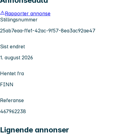
Annonsedata
Rapporter annonse
Stillingsnummer
25ab7eaa-ffe1-42ac-9f57-8ea3ac92ae47
Sist endret
1. august 2026
Hentet fra
FINN
Referanse
467962238
Lignende annonser