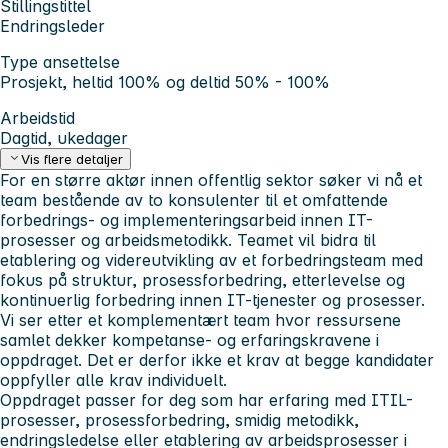
Stillingstittel
Endringsleder
Type ansettelse
Prosjekt, heltid 100% og deltid 50% - 100%
Arbeidstid
Dagtid, ukedager
Vis flere detaljer
For en større aktør innen offentlig sektor søker vi nå et
team bestående av to konsulenter til et omfattende
forbedrings- og implementeringsarbeid innen IT-
prosesser og arbeidsmetodikk. Teamet vil bidra til
etablering og videreutvikling av et forbedringsteam med
fokus på struktur, prosessforbedring, etterlevelse og
kontinuerlig forbedring innen IT-tjenester og prosesser.
Vi ser etter et komplementært team hvor ressursene
samlet dekker kompetanse- og erfaringskravene i
oppdraget. Det er derfor ikke et krav at begge kandidater
oppfyller alle krav individuelt.
Oppdraget passer for deg som har erfaring med ITIL-
prosesser, prosessforbedring, smidig metodikk,
endringsledelse eller etablering av arbeidsprosesser i