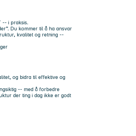
-- i praksis.
 der”. Du kommer til å ha
ansvar
uktur, kvalitet og retning --
nger
tet, og bidra til effektive og
angsiktig -- med å forbedre
ktur der ting i dag ikke er godt