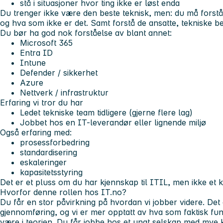
stå i situasjoner hvor ting ikke er løst enda
Du trenger ikke være den beste teknisk, men: du må forstå 
og hva som ikke er det. Samt forstå de ansatte, tekniske b
Du bør ha god nok forståelse av blant annet:
Microsoft 365
Entra ID
Intune
Defender / sikkerhet
Azure
Nettverk / infrastruktur
Erfaring vi tror du har
Ledet tekniske team tidligere (gjerne flere lag)
Jobbet hos en IT-leverandør eller lignende miljø
Også erfaring med:
prosessforbedring
standardisering
eskaleringer
kapasitetsstyring
Det er et pluss om du har kjennskap til ITIL, men ikke et k
Hvorfor denne rollen hos IT.no?
Du får en stor påvirkning på hvordan vi jobber videre. Det er
gjennomføring, og vi er mer opptatt av hva som faktisk fu
være i teorien. Du får jobbe hos et ungt selskap med mye