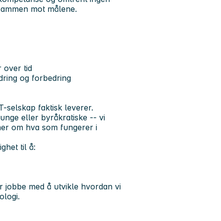
e sammen mot målene.
 over tid
ndring og forbedring
-selskap faktisk leverer.
tunge eller byråkratiske -- vi
mer om hva som fungerer i
het til å:
år jobbe med å utvikle hvordan vi
logi.