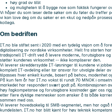
høy grad av tillit
og muligheten til å bygge noe som faktisk fungerer ov
Vi håper du som leser dette søker om du føler du treffer 
vi kan love deg om du søker er en «kul og nedpå» prosess 
kollega.
Om bedriften
IT.no ble stiftet sent i 2020 med en tydelig visjon om å for
digitalisering av nordiske virksomheter. Helt fra starten ha
tradisjonell IT‑drift ved å levere moderne, forutsigbare og
støtter kundenes virksomhet -- ikke kompliserer den.
Vi leverer skreddersydde IT‑løsninger til kundene vi jobbe
komplett IT‑avdeling eller tar ansvar for utvalgte deler a
tilpasses hver enkelt kunde, basert på behov, modenhet o
På kun fem år har IT.no vokst til rundt 70 MNOK i omsetni
markedet har respondert svært godt på. Kombinasjonen av 
høy fagkompetanse og forutsigbare kostnader gjør oss rigge
etter flere dyktige mennesker som ønsker å ta både karrier
sammen med oss.
Vi leverer hovedsakelig til SMB‑segmentet, men har også f
kundelisten. IT.no har blitt kjent for høy teknisk kompetans