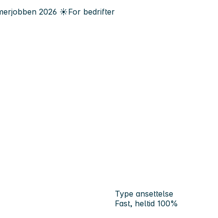
erjobben
2026
☀️
For bedrifter
Type ansettelse
Fast, heltid 100%