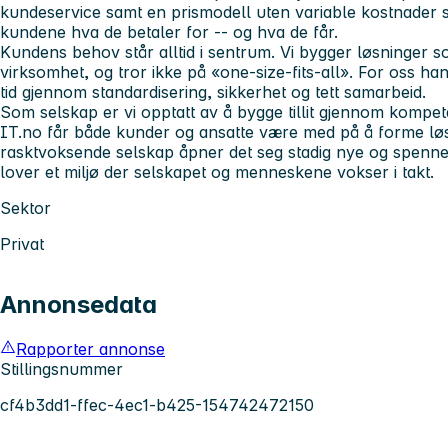
kundeservice samt en prismodell uten variable kostnader 
kundene hva de betaler for -- og hva de får.
Kundens behov står alltid i sentrum. Vi bygger løsninger so
virksomhet, og tror ikke på «one‑size‑fits‑all». For oss ha
tid gjennom standardisering, sikkerhet og tett samarbeid.
Som selskap er vi opptatt av å bygge tillit gjennom kompet
IT.no får både kunder og ansatte være med på å forme løs
rasktvoksende selskap åpner det seg stadig nye og spennen
lover et miljø der selskapet og menneskene vokser i takt.
Sektor
Privat
Annonsedata
Rapporter annonse
Stillingsnummer
cf4b3dd1-ffec-4ec1-b425-154742472150