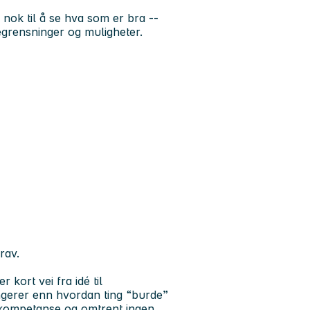
nok til å se hva som er bra --
egrensninger og muligheter.
rav.
 kort vei fra idé til
ngerer enn hvordan ting “burde”
 kompetanse og omtrent ingen