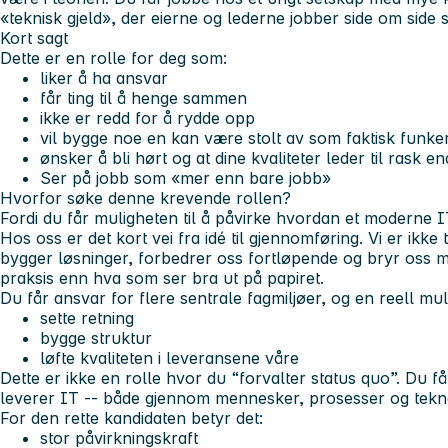
«teknisk gjeld», der eierne og lederne jobber side om sid
Kort sagt
Dette er en rolle for deg som:
liker å ha ansvar
får ting til å henge sammen
ikke er redd for å rydde opp
vil bygge noe en kan være stolt av som faktisk funker
ønsker å bli hørt og at dine kvaliteter leder til rask e
Ser på jobb som «mer enn bare jobb»
Hvorfor søke denne krevende rollen?
Fordi du får muligheten til å påvirke hvordan et moderne IT
Hos oss er det kort vei fra idé til gjennomføring. Vi er ikke 
bygger løsninger, forbedrer oss fortløpende og bryr oss 
praksis enn hva som ser bra ut på papiret.
Du får ansvar for flere sentrale fagmiljøer, og en reell mulig
sette retning
bygge struktur
løfte kvaliteten i leveransene våre
Dette er ikke en rolle hvor du “forvalter status quo”. Du f
leverer IT -- både gjennom mennesker, prosesser og tekno
For den rette kandidaten betyr det:
stor påvirkningskraft