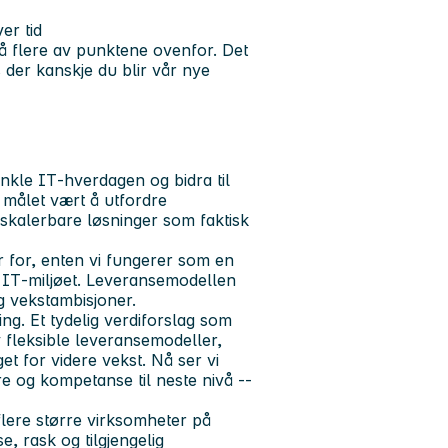
er tid
på flere av punktene ovenfor. Det
der kanskje du blir vår nye
enkle IT‑hverdagen og bidra til
r målet vært å utfordre
 skalerbare løsninger som faktisk
r for, enten vi fungerer som en
v IT‑miljøet. Leveransemodellen
g vekstambisjoner.
ng. Et tydelig verdiforslag som
fleksible leveransemodeller,
t for videre vekst. Nå ser vi
e og kompetanse til neste nivå --
lere større virksomheter på
e, rask og tilgjengelig