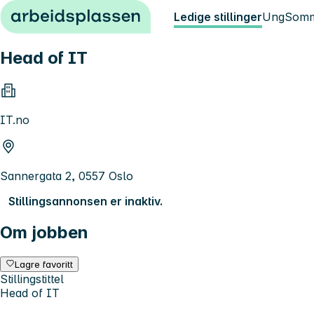
Hopp til innhold
Ledige stillinger
Ung
Somm
Head of IT
IT.no
Sannergata 2, 0557 Oslo
Stillingsannonsen er inaktiv.
Om jobben
Lagre favoritt
Stillingstittel
Head of IT