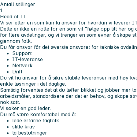
Antall stillinger
1
Head of IT
Vi ser etter en som kan ta ansvar for hvordan vi leverer IT 
Dette er ikke en rolle for en som vil “følge opp litt her og
for flere avdelinger
, og vi trenger en som evner å skape str
gjennom folk.
Du får ansvar får det øverste ansvaret for tekniske avdeli
Support
IT-leveranse
Nettverk
Drift
Du vil ha ansvar for å sikre stabile leveranser med høy kvali
enkle løsninger i det daglige.
Samtidig forventes det at du løfter blikket og jobber mer l
arbeidsmåter, standardisere der det er behov, og skape stru
nok satt.
Vi søker
en god leder
.
Du må være komfortabel med å:
lede erfarne fagfolk
stille krav
ta beslutninger