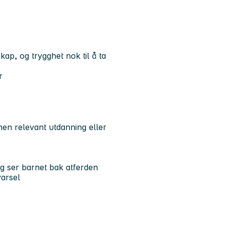
ap, og trygghet nok til å ta
r
n relevant utdanning eller
g ser barnet bak atferden
varsel