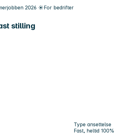
erjobben
2026
☀️
For bedrifter
t stilling
Type ansettelse
Fast, heltid 100%