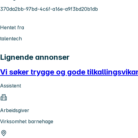
370da2bb-97bd-4c6f-a16e-a9f3bd20b1db
Hentet fra
talentech
Lignende annonser
Vi søker trygge og gode tilkallingsvika
Assistent
Arbeidsgiver
Virksomhet barnehage