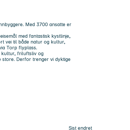
innbyggere. Med 3700 ansatte er
semål med fantastisk kystlinje,
t vei til både natur og kultur,
ia Torp flyplass.
ultur, friluftsliv og
tore. Derfor trenger vi dyktige
.
Sist endret