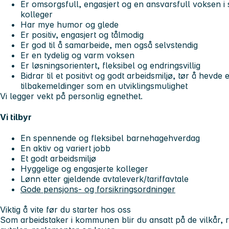
Er omsorgsfull, engasjert og en ansvarsfull voksen 
kolleger
Har mye humor og glede
Er positiv, engasjert og tålmodig
Er god til å samarbeide, men også selvstendig
Er en tydelig og varm voksen
Er løsningsorientert, fleksibel og endringsvillig
Bidrar til et positivt og godt arbeidsmiljø, tør å hevd
tilbakemeldinger som en utviklingsmulighet
Vi legger vekt på personlig egnethet.
Vi tilbyr
En spennende og fleksibel barnehagehverdag
En aktiv og variert jobb
Et godt arbeidsmiljø
Hyggelige og engasjerte kolleger
Lønn etter gjeldende avtaleverk/tariffavtale
Gode pensjons- og forsikringsordninger
Viktig å vite før du starter hos oss
Som arbeidstaker i kommunen blir du ansatt på de vilkår, r