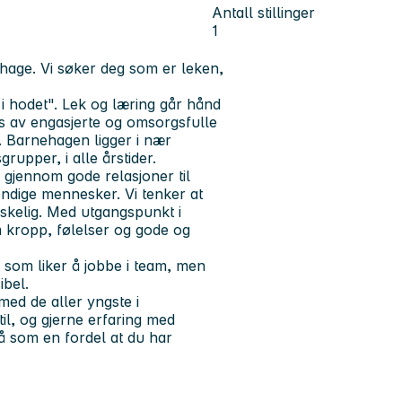
Antall stillinger
1
ehage. Vi søker deg som er leken,
i hodet". Lek og læring går hånd
es av engasjerte og omsorgsfulle
e. Barnehagen ligger i nær
grupper, i alle årstider.
e gjennom gode relasjoner til
endige mennesker. Vi tenker at
skelig. Med utgangspunkt i
 kropp, følelser og gode og
 som liker å jobbe i team, men
ibel.
med de aller yngste i
il, og gjerne erfaring med
å som en fordel at du har