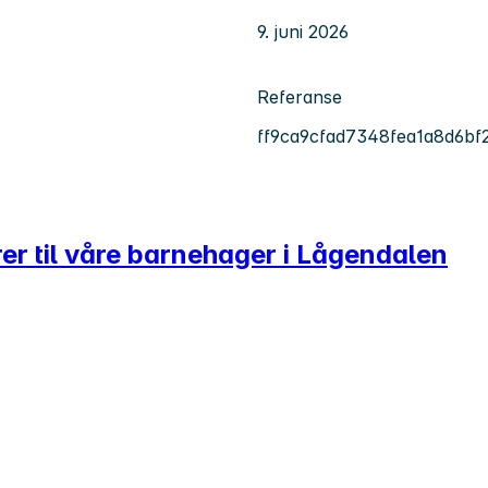
9. juni 2026
Referanse
ff9ca9cfad7348fea1a8d6bf
rer til våre barnehager i Lågendalen