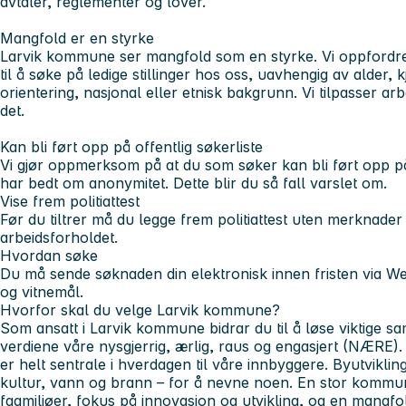
avtaler, reglementer og lover.
Mangfold er en styrke
Larvik kommune ser mangfold som en styrke. Vi oppfordrer 
til å søke på ledige stillinger hos oss, uavhengig av alder,
orientering, nasjonal eller etnisk bakgrunn. Vi tilpasser 
det.
Kan bli ført opp på offentlig søkerliste
Vi gjør oppmerksom på at du som søker kan bli ført opp på 
har bedt om anonymitet. Dette blir du så fall varslet om.
Vise frem politiattest
Før du tiltrer må du legge frem politiattest uten merknade
arbeidsforholdet.
Hvordan søke
Du må sende søknaden din elektronisk innen fristen via Web
og vitnemål.
Hvorfor skal du velge Larvik kommune?
Som ansatt i Larvik kommune bidrar du til å løse viktige
verdiene våre nysgjerrig, ærlig, raus og engasjert (NÆRE).
er helt sentrale i hverdagen til våre innbyggere. Byutviklin
kultur, vann og brann – for å nevne noen. En stor kommun
fagmiljøer, fokus på innovasjon og utvikling, og en mangfol