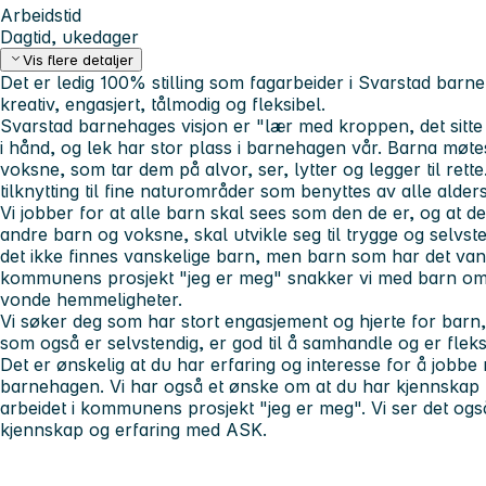
Arbeidstid
Dagtid, ukedager
Vis flere detaljer
Det er ledig 100% stilling som fagarbeider i Svarstad barn
kreativ, engasjert, tålmodig og fleksibel.
Svarstad barnehages visjon er "lær med kroppen, det sitte 
i hånd, og lek har stor plass i barnehagen vår. Barna møt
voksne, som tar dem på alvor, ser, lytter og legger til rett
tilknytting til fine naturområder som benyttes av alle alders
Vi jobber for at alle barn skal sees som den de er, og at d
andre barn og voksne, skal utvikle seg til trygge og selvst
det ikke finnes vanskelige barn, men barn som har det van
kommunens prosjekt "jeg er meg" snakker vi med barn om
vonde hemmeligheter.
Vi søker deg som har stort engasjement og hjerte for barn,
som også er selvstendig, er god til å samhandle og er fleks
Det er ønskelig at du har erfaring og interesse for å jobbe 
barnehagen. Vi har også et ønske om at du har kjennskap t
arbeidet i kommunens prosjekt "jeg er meg". Vi ser det ogs
kjennskap og erfaring med ASK.