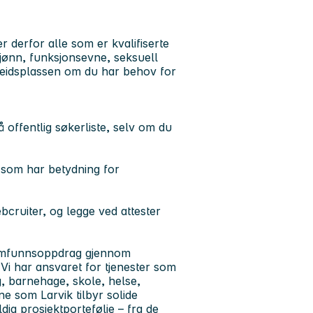
derfor alle som er kvalifiserte
 kjønn, funksjonsevne, seksuell
arbeidsplassen om du har behov for
offentlig søkerliste, selv om du
r som har betydning for
cruiter, og legge ved attester
 samfunnsoppdrag gjennom
 Vi har ansvaret for tjenester som
g, barnehage, skole, helse,
e som Larvik tilbyr solide
dig prosjektportefølje – fra de