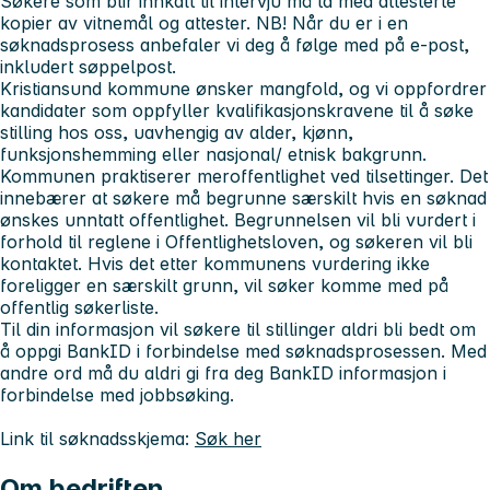
Søkere som blir innkalt til intervju må ta med attesterte
kopier av vitnemål og attester.
NB! Når du er i en
søknadsprosess anbefaler vi deg å følge med på e-post,
inkludert søppelpost.
Kristiansund kommune ønsker mangfold, og vi oppfordrer
kandidater som oppfyller kvalifikasjonskravene til å søke
stilling hos oss, uavhengig av alder, kjønn,
funksjonshemming eller nasjonal/ etnisk bakgrunn.
Kommunen praktiserer meroffentlighet ved tilsettinger. Det
innebærer at søkere må begrunne særskilt hvis en søknad
ønskes unntatt offentlighet. Begrunnelsen vil bli vurdert i
forhold til reglene i Offentlighetsloven, og søkeren vil bli
kontaktet. Hvis det etter kommunens vurdering ikke
foreligger en særskilt grunn, vil søker komme med på
offentlig søkerliste.
Til din informasjon vil søkere til stillinger aldri bli bedt om
å oppgi BankID i forbindelse med søknadsprosessen. Med
andre ord må du aldri gi fra deg BankID informasjon i
forbindelse med jobbsøking.
Link til søknadsskjema:
Søk her
Om bedriften