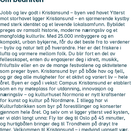
Jobb og lev godt i Kristiansund – byen ved havet Ytterst
mot storhavet ligger Kristiansund – en sjarmerende kystby
med sterk identitet og et levende lokalsamfunn. Bybildet
preges av ramsalt historie, moderne næringsliv og et
mangfoldig kulturliv. Med 25.000 innbyggere og en
kompakt, urban bykjerne, får du det beste fra to verdener
– byliv og natur tett på hverandre. Her er det friskere i
lufta og varmere mellom folk. Du blir fort en del av
fellesskapet, enten du engasjerer deg i idrett, musikk,
friluftsliv eller en av de mange festivalene og aktivitetene
som preger byen. Kristiansund byr på både hav og fjell,
og gir deg alle muligheter for et aktivt og variert liv – hele
året. Byen er også i vekst: Campus Kristiansund er etablert
som en ny møteplass for utdanning, innovasjon og
næringsliv – og kulturhuset Normoria er nytt kraftsenter
for kunst og kultur på Nordmøre. I tillegg har vi
Kulturfabrikken som byr på forestillinger og konserter
gjennom hele året. Og selv om vi ligger ytterst ved kysten,
er vi aldri langt unna: Fly tar deg til Oslo på 45 minutter,
og hurtigbåten bringer deg til Trondheim på drøyt tre
timer. Velkommen til Kristiansund – i medvind uansett vær.