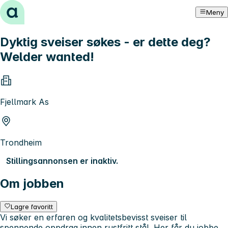
Hopp til innhold
Meny
Dyktig sveiser søkes - er dette deg?
Welder wanted!
Fjellmark As
Trondheim
Stillingsannonsen er inaktiv.
Om jobben
Lagre favoritt
Vi søker en erfaren og kvalitetsbevisst sveiser til
spennende oppdrag innen rustfritt stål. Her får du jobbe