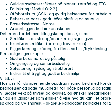
Gyldige sveisesertifikater på pinner, rørtråd og TIG
Fallsikring (Modul O-2.2.)
Offshorekurs (GSK) og gyldig helseattest for arbeid 
Behersker norsk godt, både skriftlig og muntlig
Bostedsadresse i Norge
Grunnleggende datakunnskaper
Det er en fordel med tilleggskompetanse, som:
Sertifikat som stropp/anhuker og signalgiver
Kranførersertifikat (bro- og traverskran)
Riggerkurs og erfaring fra flensearbeid/trykktesting
Personlige egenskaper
God arbeidsmoral og pålitelig
Omgjengelig og samarbeidsvillig
Selvstendig, ryddig og strukturert
Bidrar til et trygt og godt arbeidsmiljø
Vi tilbyr
Hos oss får du spennende oppdrag i samarbeid med kunde
betingelser og gode muligheter for både personlig og faglig
Vi legger vekt på trivsel og kvalitet, og ønsker medarbeider
Er du en lagspiller som ønsker å vise hva du kan i et profe
søknad og CV snarest – aktuelle kandidater kontaktes fort