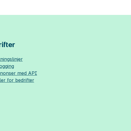
ifter
ningslinjer
logging
nnonser med API
ler for bedrifter