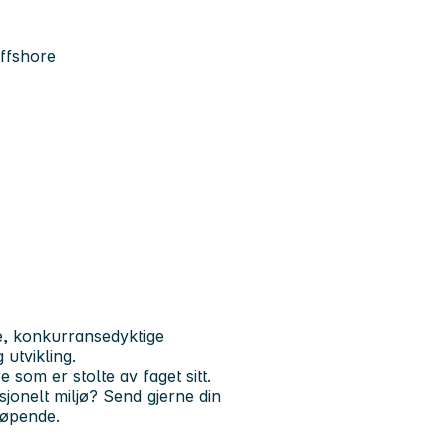
offshore
, konkurransedyktige
 utvikling.
e som er stolte av faget sitt.
sjonelt miljø? Send gjerne din
løpende.