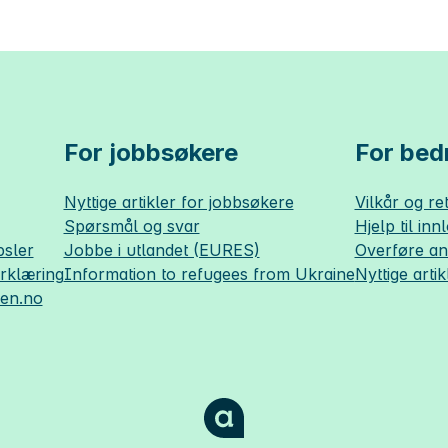
For jobbsøkere
For bedr
Nyttige artikler for jobbsøkere
Vilkår og ret
Spørsmål og svar
Hjelp til inn
sler
Jobbe i utlandet (EURES)
Overføre a
erklæring
Information to refugees from Ukraine
Nyttige artik
sen.no