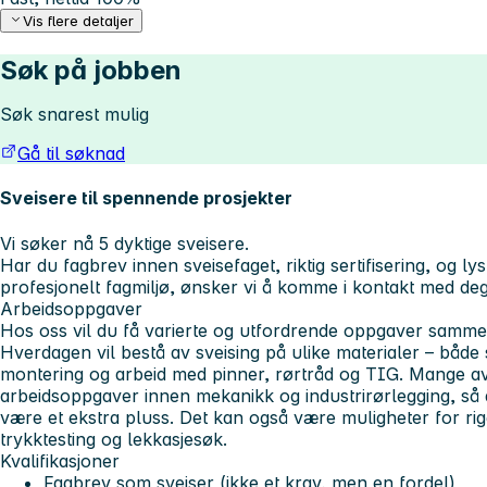
Vis flere detaljer
Søk på jobben
Søk snarest mulig
Gå til søknad
Sveisere til spennende prosjekter
Vi søker nå 5 dyktige sveisere.
Har du fagbrev innen sveisefaget, riktig sertifisering, og lyst 
profesjonelt fagmiljø, ønsker vi å komme i kontakt med de
Arbeidsoppgaver
Hos oss vil du få varierte og utfordrende oppgaver samme
Hverdagen vil bestå av sveising på ulike materialer – både s
montering og arbeid med pinner, rørtråd og TIG. Mange a
arbeidsoppgaver innen mekanikk og industrirørlegging, så
være et ekstra pluss. Det kan også være muligheter for ri
trykktesting og lekkasjesøk.
Kvalifikasjoner
Fagbrev som sveiser (ikke et krav, men en fordel)