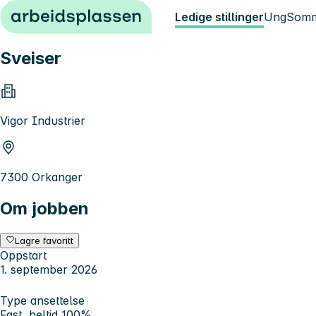
Hopp til innhold
Ledige stillinger
Ung
Somm
Sveiser
Vigor Industrier
7300 Orkanger
Om jobben
Lagre favoritt
Oppstart
1. september 2026
Type ansettelse
Fast, heltid 100%