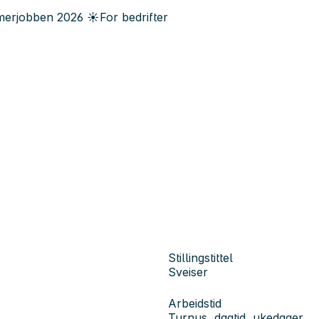
erjobben
2026
☀️
For bedrifter
Stillingstittel
Sveiser
Arbeidstid
Turnus, dagtid, ukedager