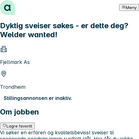
Hopp til innhold
Meny
Dyktig sveiser søkes - er dette deg?
Welder wanted!
Fjellmark As
Trondheim
Stillingsannonsen er inaktiv.
Om jobben
Lagre favoritt
Vi søker en erfaren og kvalitetsbevisst sveiser til
spennende oppdrag innen rustfritt stål. Her får du jobbe