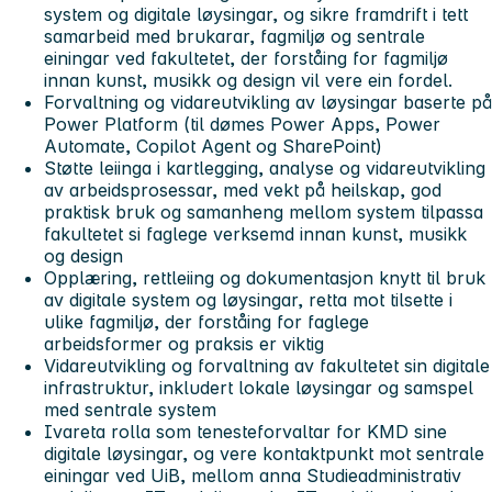
system og digitale løysingar, og sikre framdrift i tett
samarbeid med brukarar, fagmiljø og sentrale
einingar ved fakultetet, der forståing for fagmiljø
innan kunst, musikk og design vil vere ein fordel.
Forvaltning og vidareutvikling av løysingar baserte på
Power Platform (til dømes Power Apps, Power
Automate, Copilot Agent og SharePoint)
Støtte leiinga i kartlegging, analyse og vidareutvikling
av arbeidsprosessar, med vekt på heilskap, god
praktisk bruk og samanheng mellom system tilpassa
fakultetet si faglege verksemd innan kunst, musikk
og design
Opplæring, rettleiing og dokumentasjon knytt til bruk
av digitale system og løysingar, retta mot tilsette i
ulike fagmiljø, der forståing for faglege
arbeidsformer og praksis er viktig
Vidareutvikling og forvaltning av fakultetet sin digitale
infrastruktur, inkludert lokale løysingar og samspel
med sentrale system
Ivareta rolla som tenesteforvaltar for KMD sine
digitale løysingar, og vere kontaktpunkt mot sentrale
einingar ved UiB, mellom anna Studieadministrativ