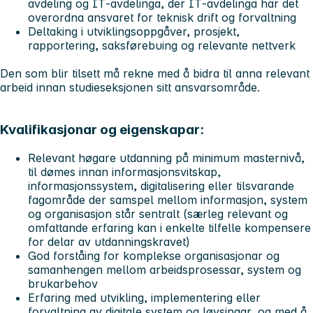
avdeling og IT‑avdelinga, der IT‑avdelinga har det
overordna ansvaret for teknisk drift og forvaltning
Deltaking i utviklingsoppgåver, prosjekt,
rapportering, saksførebuing og relevante nettverk
Den som blir tilsett må rekne med å bidra til anna relevant
arbeid innan studieseksjonen sitt ansvarsområde.
Kvalifikasjonar og eigenskapar:
Relevant høgare utdanning på minimum masternivå,
til dømes innan informasjonsvitskap,
informasjonssystem, digitalisering eller tilsvarande
fagområde der samspel mellom informasjon, system
og organisasjon står sentralt (særleg relevant og
omfattande erfaring kan i enkelte tilfelle kompensere
for delar av utdanningskravet)
God forståing for komplekse organisasjonar og
samanhengen mellom arbeidsprosessar, system og
brukarbehov
Erfaring med utvikling, implementering eller
forvaltning av digitale system og løysingar, og med å