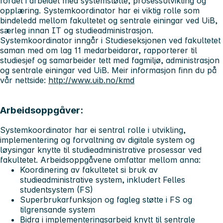
fordel i arbeidet med systemstøtte, prosessutvikling og
opplæring. Systemkoordinator har ei viktig rolle som
bindeledd mellom fakultetet og sentrale einingar ved UiB,
særleg innan IT og studieadministrasjon.
Systemkoordinator inngår i Studieseksjonen ved fakultetet
saman med om lag 11 medarbeidarar, rapporterer til
studiesjef og samarbeider tett med fagmiljø, administrasjon
og sentrale einingar ved UiB. Meir informasjon finn du på
vår nettside:
http://www.uib.no/kmd
Arbeidsoppgåver:
Systemkoordinator har ei sentral rolle i utvikling,
implementering og forvaltning av digitale system og
løysingar knytte til studieadministrative prosessar ved
fakultetet. Arbeidsoppgåvene omfattar mellom anna:
Koordinering av fakultetet si bruk av
studieadministrative system, inkludert Felles
studentsystem (FS)
Superbrukarfunksjon og fagleg støtte i FS og
tilgrensande system
Bidra i implementeringsarbeid knytt til sentrale