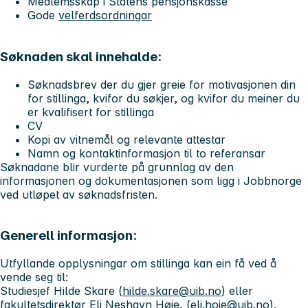
Medlemsskap i Statens pensjonskasse
Gode
velferdsordningar
Søknaden skal innehalde:
Søknadsbrev der du gjer greie for motivasjonen din
for stillinga, kvifor du søkjer, og kvifor du meiner du
er kvalifisert for stillinga
CV
Kopi av vitnemål og relevante attestar
Namn og kontaktinformasjon til to referansar
Søknadane blir vurderte på grunnlag av den
informasjonen og dokumentasjonen som ligg i Jobbnorge
ved utløpet av søknadsfristen.
Generell informasjon:
Utfyllande opplysningar om stillinga kan ein få ved å
vende seg til:
Studiesjef Hilde Skare (
hilde.skare@uib.no
) eller
fakultetsdirektør Eli Neshavn Høie, (
eli.hoie@uib.no
).