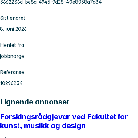
3662236d-be8a-4945-9d28-40e8058a7a84
Sist endret
8. juni 2026
Hentet fra
jobbnorge
Referanse
10296234
Lignende annonser
Forskingsrådgjevar ved Fakultet for
kunst, musikk og design