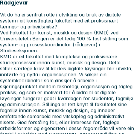
Rådgjevar
Vil du ha ei sentral rolle i utvikling og bruk av digitale
system i eit kunstfagleg fakultet med eit praksisnært
lærings- og arbeidsmiljø?
Ved Fakultet for kunst, musikk og design (KMD) ved
Universitetet i Bergen er det ledig 100 % fast stilling som
system- og prosesskoordinator (rådgjevar) i
Studieseksjonen.
KMD er eit fakultet med komplekse og praksisnære
studieprosessar innan kunst, musikk og design. Dette
stiller særlege krav til korleis digitale løysingar blir utvikla,
innførte og nytta i organisasjonen. Vi søkjer ein
systemkoordinator som ønskjer å arbeide i
skjeringspunktet mellom teknologi, organisasjon og fagleg
praksis, og som er motivert for å bidra til at digitale
løysingar fungerer godt i kvardagen for studentar, fagmiljø
og administrasjon. Stillinga er tett knytt til fakultetet sine
fagmiljø innan kunst, musikk og design, og inneber
omfattande samarbeid med vitskapleg og administrativt
tilsette. God forståing for, eller interesse for, faglege
arbeidsformer og eigenarten i desse fagområda vil vere ein