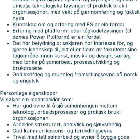
omsetje teknologiske løysingar til praktisk bruk i
organisasjonar, med vekt på gjennomføring og faktisk
nytte
Kunnskap om og erfaring med FS er ein fordel
Erfaring med plattform- eller lågkodeløysingar (til
dømes Power Platform) er ein fordel
Det har betydning at søkjaren har interesse for, og
gjerne kjennskap til, eitt eller fleire av fakultetet sine
fagområde innan kunst, musikk og design, særleg
med tanke på samarbeid, prosessutvikling og
brukarstøtte
God skriftleg og munnleg framstillingsevne på norsk
og engelsk
Personlege eigenskapar
Vi søkjer ein medarbeidar som:
Har god evne til å sjå samanhengen mellom
teknologi, arbeidsprosessar og praktisk bruk i
organisasjonen
Arbeider strukturert, analytisk og sjølvstendig
God kommunikasjons- og formidlingsevne
Trivst med tett samarbeid og evnar å byggje gode