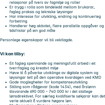
relasjonar på tvers av fagmiljø og roller
Er trygg i rolla som bindeledd mellom brukarar,
fagleg praksis og tekniske løysingar
Har interesse for utvikling, endring og kontinuerleg
forbetring
Handterer høg aktivitet, fleire parallelle oppgåver og
tidsfristar på ein god måte
Personlege eigenskapar vil bli vektlagde.
Vi kan tilby:
Eit fagleg spennande og meiningsfullt arbeid i eit
tverrfagleg og kreativt miljø
Høve til å påverke utviklinga av digitale system og
løysingar tett på den operative kvardagen ved KMD
Gode moglegheiter for kompetanseutvikling
Stilling som rådgjevar (kode 1434), med årslønn
tilsvarande 690 000 – 740 000 kr i det statlege
lønsdirektivet. For særleg kvalifiserte søkjarar kan det
verte aktuelt å vurdere høgare løn.