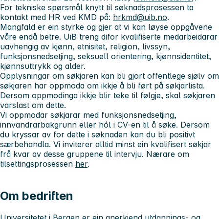
For tekniske spørsmål knytt til søknadsprosessen ta
kontakt med HR ved KMD på:
hrkmd@uib.no
.
Mangfald er ein styrke og gjer at vi kan løyse oppgåvene
våre endå betre. UiB treng difor kvalifiserte medarbeidarar
uavhengig av kjønn, etnisitet, religion, livssyn,
funksjonsnedsetjing, seksuell orientering, kjønnsidentitet,
kjønnsuttrykk og alder.
Opplysningar om søkjaren kan bli gjort offentlege sjølv om
søkjaren har oppmoda om ikkje å bli ført på søkjarlista.
Dersom oppmodinga ikkje blir teke til følgje, skal søkjaren
varslast om dette.
Vi oppmodar søkjarar med funksjonsnedsetjing,
innvandrarbakgrunn eller hól i CV-en til å søke. Dersom
du kryssar av for dette i søknaden kan du bli positivt
særbehandla. Vi inviterer alltid minst ein kvalifisert søkjar
frå kvar av desse gruppene til intervju. Nærare om
tilsettingsprosessen
her
.
Om bedriften
Universitetet i Bergen er ein anerkjend utdannings- og