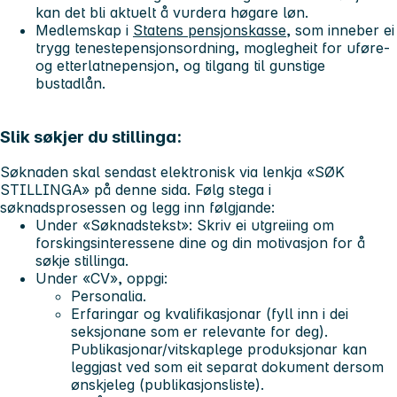
kan det bli aktuelt å vurdera høgare løn.
Medlemskap i
Statens pensjonskasse
, som inneber ei
trygg tenestepensjonsordning, moglegheit for uføre-
og etterlatnepensjon, og tilgang til gunstige
bustadlån.
Slik søkjer du stillinga:
Søknaden skal sendast elektronisk via lenkja «SØK
STILLINGA» på denne sida. Følg stega i
søknadsprosessen og legg inn følgjande:
Under «Søknadstekst»: Skriv ei utgreiing om
forskingsinteressene dine og din motivasjon for å
søkje stillinga.
Under «CV», oppgi:
Personalia
.
Erfaringar og kvalifikasjonar
(fyll inn i dei
seksjonane som er relevante for deg).
Publikasjonar/vitskaplege produksjonar kan
leggjast ved som eit separat dokument dersom
ønskjeleg (publikasjonsliste).