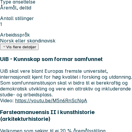
Type ansettelse
Åremål, deltid
Antall stillinger
1
Arbeidsspråk
Norsk eller skandinavisk
Vis flere detaljer
UiB - Kunnskap som formar samfunnet
UiB skal vere blant Europas fremste universitet,
internasjonalt kjent for høg kvalitet i forsking og utdanning.
Som samfunnsinstitusjon skal vi bidra til ei berekraftig og
demokratisk utvikling og vere ein attraktiv og inkluderande
studie- og arbeidsplass.
Video:
https://youtu.be/M5n6RnScNgA
Førsteamanuensis II i kunsthistorie
(arkitekturhistorie)
Velkomen som søkjar til ei 20 % åremålsstilling