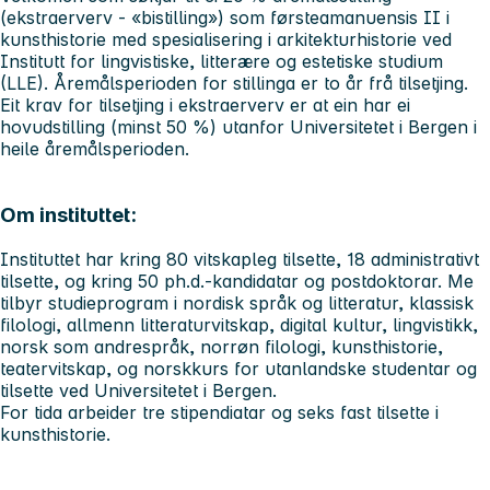
(ekstraerverv - «bistilling») som førsteamanuensis II i
kunsthistorie med spesialisering i arkitekturhistorie ved
Institutt for lingvistiske, litterære og estetiske studium
(LLE). Åremålsperioden for stillinga er to år frå tilsetjing.
Eit krav for tilsetjing i ekstraerverv er at ein har ei
hovudstilling (minst 50 %) utanfor Universitetet i Bergen i
heile åremålsperioden.
Om instituttet:
Instituttet har kring 80 vitskapleg tilsette, 18 administrativt
tilsette, og kring 50 ph.d.-kandidatar og postdoktorar. Me
tilbyr studieprogram i nordisk språk og litteratur, klassisk
filologi, allmenn litteraturvitskap, digital kultur, lingvistikk,
norsk som andrespråk, norrøn filologi, kunsthistorie,
teatervitskap, og norskkurs for utanlandske studentar og
tilsette ved Universitetet i Bergen.
For tida arbeider tre stipendiatar og seks fast tilsette i
kunsthistorie.