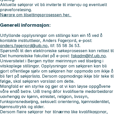
Aktuelle søkjarar vil bli inviterte til intervju og eventuelt
prøveforelesing.
Nærare om tilsettingsprosessen her.
Generell informasjon:
Utfyllande opplysningar om stillinga kan ein få ved å
kontakte instituttleiar, Anders Fagerjord, e-post:
anders.fagerjord@uib.no
, tlf: 55 58 36 53.
Spørsmål til den elektroniske søkeprosessen kan rettast til
Det humanistiske fakultet på e-post:
fakadm@hf.uib.no
.
Universitetet i Bergen nyttar meirinnsyn ved tilsetjing i
vitskaplege stillingar. Opplysningar om søkjaren kan bli
gjort offentlege sjølv om søkjaren har oppmoda om ikkje å
bli ført på søkjarlista. Dersom oppmodinga ikkje blir teke til
følgje, skal søkjaren varslast om dette.
Mangfald er ein styrke og gjer at vi kan løyse oppgåvene
våre endå betre. UiB treng difor kvalifiserte medarbeidarar
uavhengig av kjønn, etnisitet, religion, livssyn,
funksjonsnedsetjing, seksuell orientering, kjønnsidentitet,
kjønnsuttrykk og alder.
Dersom fleire søkjarar har tilnærma like kvalifikasjonar,