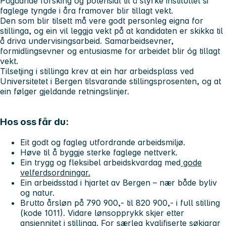
Pågåande forsking og potensial til å styrke instituttet si
faglege tyngde i åra framover blir tillagt vekt.
Den som blir tilsett må vere godt personleg eigna for
stillinga, og ein vil leggja vekt på at kandidaten er skikka til
å driva undervisingsarbeid. Samarbeidsevner,
formidlingsevner og entusiasme for arbeidet blir óg tillagt
vekt.
Tilsetjing i stillinga krev at ein har arbeidsplass ved
Universitetet i Bergen tilsvarande stillingsprosenten, og at
ein følger gjeldande retningslinjer.
Hos oss får du:
Eit godt og fagleg utfordrande arbeidsmiljø.
Høve til å byggje sterke faglege nettverk.
Ein trygg og fleksibel arbeidskvardag med
gode
velferdsordningar.
Ein arbeidsstad i hjartet av Bergen – nær både byliv
og natur.
Brutto årsløn på 790 900,- til 820 900,- i full stilling
(kode 1011). Vidare lønsopprykk skjer etter
ansiennitet i stillinga. For særleg kvalifiserte søkjarar