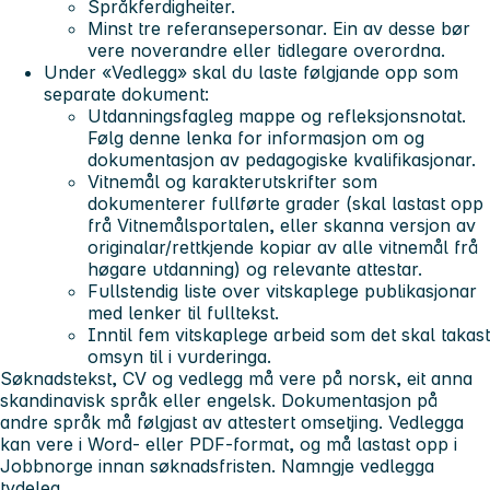
Språkferdigheiter
.
Minst tre referansepersonar.
Ein av desse bør
vere noverandre eller tidlegare overordna.
Under «Vedlegg» skal du laste følgjande opp som
separate dokument:
Utdanningsfagleg mappe
og refleksjonsnotat.
Følg denne lenka for informasjon om og
dokumentasjon av pedagogiske kvalifikasjonar.
Vitnemål og karakterutskrifter
som
dokumenterer fullførte grader (skal lastast opp
frå Vitnemålsportalen, eller skanna versjon av
originalar/rettkjende kopiar av alle vitnemål frå
høgare utdanning) og relevante attestar.
Fullstendig liste over vitskaplege publikasjonar
med lenker til fulltekst.
Inntil fem vitskaplege arbeid
som det skal takast
omsyn til i vurderinga.
Søknadstekst, CV og vedlegg må vere på norsk, eit anna
skandinavisk språk eller engelsk. Dokumentasjon på
andre språk må følgjast av attestert omsetjing. Vedlegga
kan vere i Word- eller PDF-format, og må lastast opp i
Jobbnorge innan søknadsfristen.
Namngje vedlegga
tydeleg.