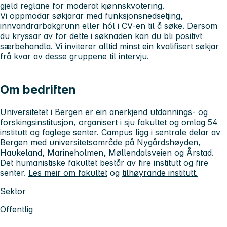
gjeld reglane for moderat kjønnskvotering.
Vi oppmodar søkjarar med funksjonsnedsetjing,
innvandrarbakgrunn eller hól i CV-en til å søke. Dersom
du kryssar av for dette i søknaden kan du bli positivt
særbehandla. Vi inviterer alltid minst ein kvalifisert søkjar
frå kvar av desse gruppene til intervju.
Om bedriften
Universitetet i Bergen er ein anerkjend utdannings- og
forskingsinstitusjon, organisert i sju fakultet og omlag 54
institutt og faglege senter. Campus ligg i sentrale delar av
Bergen med universitetsområde på Nygårdshøyden,
Haukeland, Marineholmen, Møllendalsveien og Årstad.
Det humanistiske fakultet består av fire institutt og fire
senter.
Les meir om fakultet
og
tilhøyrande institutt.
Sektor
Offentlig