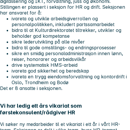
digitalisering og IKT, forvaltning, juss og økonomi.
Stillingen er plassert i seksjon for HR og drift. Seksjonen
har ansvaret for å:
ivareta og utvikle arbeidsgiverrollen og
personalpolitikken, inkludert partssamarbeidet
bidra til at Kulturdirektoratet tiltrekker, utvikler og
beholder god kompetanse
sikre lederutvikling på alle nivåer
bidra til gode omstillings- og endringsprosesser
sikre en smidig personaladministrasjon innen lønn,
reiser, honorarer og arbeidsvilkår
drive systematisk HMS-arbeid
ivareta god sikkerhet og beredskap
ivareta en trygg eiendomsforvaltning og kontordrift i
Oslo, Trondheim og Bodø
Det er 8 ansatte i seksjonen.
Vi har ledig ett års vikariat som
førstekonsulent/rådgiver HR
Vi søker ny medarbeider til et vikariat i ett år i vårt HR-
team. Seksjonen er delt i ulike team, hvor HR-teamet