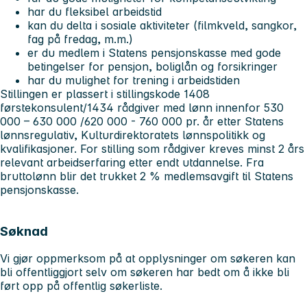
har du fleksibel arbeidstid
kan du delta i sosiale aktiviteter (filmkveld, sangkor,
fag på fredag, m.m.)
er du medlem i Statens pensjonskasse med gode
betingelser for pensjon, boliglån og forsikringer
har du mulighet for trening i arbeidstiden
Stillingen er plassert i stillingskode 1408
førstekonsulent/1434 rådgiver med lønn innenfor 530
000 – 630 000 /620 000 - 760 000 pr. år etter Statens
lønnsregulativ, Kulturdirektoratets lønnspolitikk og
kvalifikasjoner. For stilling som rådgiver kreves minst 2 års
relevant arbeidserfaring etter endt utdannelse. Fra
bruttolønn blir det trukket 2 % medlemsavgift til Statens
pensjonskasse.
Søknad
Vi gjør oppmerksom på at opplysninger om søkeren kan
bli offentliggjort selv om søkeren har bedt om å ikke bli
ført opp på offentlig søkerliste.