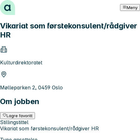
Hopp til innhold
Meny
Vikariat som førstekonsulent/rådgiver
HR
Kulturdirektoratet
Mølleparken 2, 0459 Oslo
Om jobben
Lagre favoritt
Stillingstittel
Vikariat som førstekonsulent/rådgiver HR
Type ansettelse