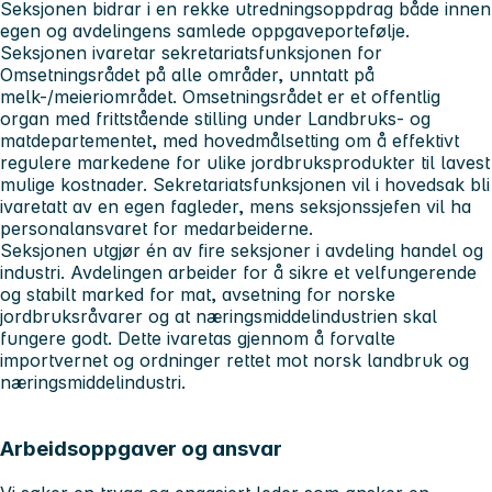
Seksjonen bidrar i en rekke utredningsoppdrag både innen
egen og avdelingens samlede oppgaveportefølje.
Seksjonen ivaretar sekretariatsfunksjonen for
Omsetningsrådet på alle områder, unntatt på
melk-/meieriområdet. Omsetningsrådet er et offentlig
organ med frittstående stilling under Landbruks- og
matdepartementet, med hovedmålsetting om å effektivt
regulere markedene for ulike jordbruksprodukter til lavest
mulige kostnader. Sekretariatsfunksjonen vil i hovedsak bli
ivaretatt av en egen fagleder, mens seksjonssjefen vil ha
personalansvaret for medarbeiderne.
Seksjonen utgjør én av fire seksjoner i avdeling handel og
industri. Avdelingen arbeider for å sikre et velfungerende
og stabilt marked for mat, avsetning for norske
jordbruksråvarer og at næringsmiddelindustrien skal
fungere godt. Dette ivaretas gjennom å forvalte
importvernet og ordninger rettet mot norsk landbruk og
næringsmiddelindustri.
Arbeidsoppgaver og ansvar