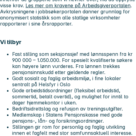
visse krav.
Les mer om kravene på Arbeidsgiverportalen
.
Avkrysningene i jobbsøkerportalen danner grunnlag for
anonymisert statistikk som alle statlige virksomheter
rapporterer i sine årsrapporter.
Vi tilbyr
Fast stilling som seksjonssjef med lønnsspenn fra kr
900 000 – 1.050.000. For spesielt kvalifiserte søkere
kan høyere lønn vurderes. Fra lønnen trekkes
pensjonsinnskudd etter gjeldende regler.
Godt sosialt og faglig arbeidsmiljø, i fine lokaler
sentralt på Helsfyr i Oslo
Gode arbeidstidsordninger (fleksibel arbeidstid,
sommertid, betalt overtid), og mulighet for inntil to
dager hjemmekontor i uken.
Bedriftsidrettslag og refusjon av treningsutgifter.
Medlemskap i Statens Pensjonskasse med gode
pensjons-, lån- og forsikringsordninger.
Stillingen gir rom for personlig og faglig utvikling
innen et fagfelt med stor samfunnsaktuell interesse.