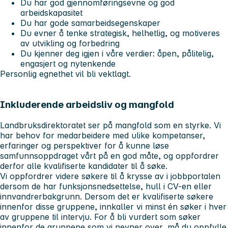
Du har god gjennomføringsevne og god
arbeidskapasitet
Du har gode samarbeidsegenskaper
Du evner å tenke strategisk, helhetlig, og motiveres
av utvikling og forbedring
Du kjenner deg igjen i våre verdier: åpen, pålitelig,
engasjert og nytenkende
Personlig egnethet vil bli vektlagt.
Inkluderende arbeidsliv og mangfold
Landbruksdirektoratet ser på mangfold som en styrke. Vi
har behov for medarbeidere med ulike kompetanser,
erfaringer og perspektiver for å kunne løse
samfunnsoppdraget vårt på en god måte, og oppfordrer
derfor alle kvalifiserte kandidater til å søke.
Vi oppfordrer videre søkere til å krysse av i jobbportalen
dersom de har funksjonsnedsettelse, hull i CV-en eller
innvandrerbakgrunn. Dersom det er kvalifiserte søkere
innenfor disse gruppene, innkaller vi minst én søker i hver
av gruppene til intervju. For å bli vurdert som søker
innenfor de gruppene som vi nevner over, må du oppfylle