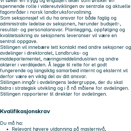
Vi søker en trygg og engasjert leder som ønsker en
spennende rolle i videreutviklingen av sentrale og aktuelle
fagområder i norsk landbruksforvaltning.
Som seksjonssjef vil du ha ansvar for både faglig og
administrativ ledelse av seksjonen, herunder budsjett-,
resultat- og personalansvar. Planlegging, oppfølging og
kvalitetssikring av seksjonens leveranser vil være en
sentral oppgave.
Stillingen vil innebære tett kontakt med andre seksjoner og
avdelinger i direktoratet, Landbruks- og
matdepartementet, næringsmiddelindustrien og andre
aktører i verdikjeden. Å legge til rette for et godt
fungerende og langsiktig samarbeid internt og eksternt vil
derfor være en viktig del av ditt ansvar.
Stillingen inngår i avdelingens ledergruppe, der du skal
bidra i strategisk utvikling og i å nå målene for avdelingen.
Stillingen rapporterer til direktør for avdelingen.
Kvalifikasjonskrav
Du må ha:
Relevant høyere utdanning på masternivå,