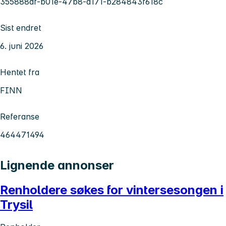
355888df-b01e-47b8-a171-b284843f618c
Sist endret
6. juni 2026
Hentet fra
FINN
Referanse
464471494
Lignende annonser
Renholdere søkes for vintersesongen i
Trysil