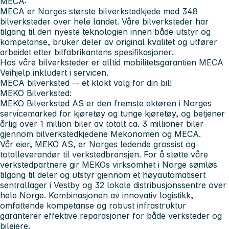
MECA:
MECA er Norges største bilverkstedkjede med 348
bilverksteder over hele landet. Våre bilverksteder har
tilgang til den nyeste teknologien innen både utstyr og
kompetanse, bruker deler av original kvalitet og utfører
arbeidet etter bilfabrikantens spesifikasjoner.
Hos våre bilverksteder er alltid mobilitetsgarantien MECA
Veihjelp inkludert i servicen.
MECA bilverksted -- et klokt valg for din bil!
MEKO Bilverksted:
MEKO Bilverksted AS er den fremste aktøren i Norges
servicemarked for kjøretøy og tunge kjøretøy, og betjener
årlig over 1 million biler av totalt ca. 3 millioner biler
gjennom bilverkstedkjedene Mekonomen og MECA.
Vår eier, MEKO AS, er Norges ledende grossist og
totalleverandør til verkstedbransjen. For å støtte våre
verkstedpartnere gir MEKOs virksomhet i Norge sømløs
tilgang til deler og utstyr gjennom et høyautomatisert
sentrallager i Vestby og 32 lokale distribusjonssentre over
hele Norge. Kombinasjonen av innovativ logistikk,
omfattende kompetanse og robust infrastruktur
garanterer effektive reparasjoner for både verksteder og
bileiere.