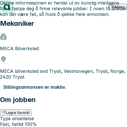
Denne informasjonen er hentet ut av kunstig intelligens
Hopp til innhold
Meny
for å hjelpe deg å finne relevante jobber. I noen få tilfeller
kan det være feil, så husk å sjekke hele annonsen.
Mekaniker
MECA Bilverksted
MECA bilverksted avd Trysil, Vestmovegen, Trysil, Norge,
2420 Trysil
Stillingsannonsen er inaktiv.
Om jobben
Lagre favoritt
Type ansettelse
Fast, heltid 100%