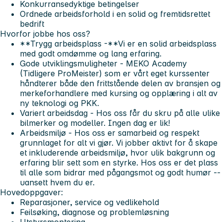
Konkurransedyktige betingelser
Ordnede arbeidsforhold i en solid og fremtidsrettet
bedrift
Hvorfor jobbe hos oss?
**Trygg arbeidsplass -**Vi er en solid arbeidsplass
med godt omdømme og lang erfaring.
Gode utviklingsmuligheter
- MEKO Academy
(Tidligere ProMeister) som er vårt eget kurssenter
håndterer både den frittstående delen av bransjen og
merkeforhandlere med kursing og opplæring i alt av
ny teknologi og PKK.
Variert arbeidsdag
- Hos oss får du skru på alle ulike
bilmerker og modeller. Ingen dag er lik!
Arbeidsmiljø
- Hos oss er samarbeid og respekt
grunnlaget for alt vi gjør. Vi jobber aktivt for å skape
et inkluderende arbeidsmiljø, hvor ulik bakgrunn og
erfaring blir sett som en styrke. Hos oss er det plass
til alle som bidrar med pågangsmot og godt humør --
uansett hvem du er.
Hovedoppgaver:
Reparasjoner, service og vedlikehold
Feilsøking, diagnose og problemløsning