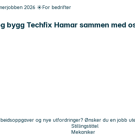
erjobben
2026
☀️
For bedrifter
t og bygg Techfix Hamar sammen med o
rbeidsoppgaver og nye utfordringer? Ønsker du en jobb uten
Stillingstittel
Mekaniker