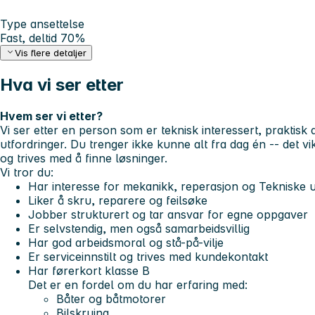
Type ansettelse
Fast, deltid 70%
Vis flere detaljer
Hva vi ser etter
Hvem ser vi etter?
Vi ser etter en person som er teknisk interessert, praktisk a
utfordringer. Du trenger ikke kunne alt fra dag én -- det vikt
og trives med å finne løsninger.
Vi tror du:
Har interesse for mekanikk, reperasjon og Tekniske u
Liker å skru, reparere og feilsøke
Jobber strukturert og tar ansvar for egne oppgaver
Er selvstendig, men også samarbeidsvillig
Har god arbeidsmoral og stå-på-vilje
Er serviceinnstilt og trives med kundekontakt
Har førerkort klasse B
Det er en fordel om du har erfaring med:
Båter og båtmotorer
Bilskruing