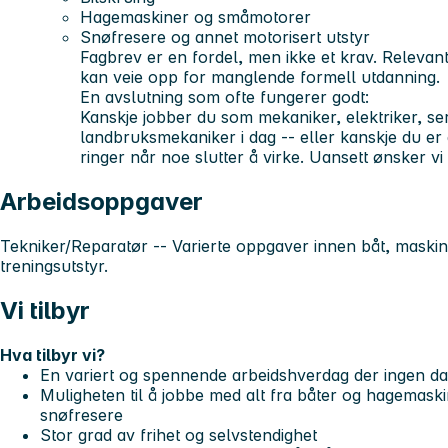
Hagemaskiner og småmotorer
Snøfresere og annet motorisert utstyr
Fagbrev er en fordel, men ikke et krav. Relevant
kan veie opp for manglende formell utdanning.
En avslutning som ofte fungerer godt:
Kanskje jobber du som mekaniker, elektriker, ser
landbruksmekaniker i dag -- eller kanskje du er
ringer når noe slutter å virke. Uansett ønsker vi
Arbeidsoppgaver
Tekniker/Reparatør -- Varierte oppgaver innen båt, maski
treningsutstyr.
Vi tilbyr
Hva tilbyr vi?
En variert og spennende arbeidshverdag der ingen dag
Muligheten til å jobbe med alt fra båter og hagemaskin
snøfresere
Stor grad av frihet og selvstendighet