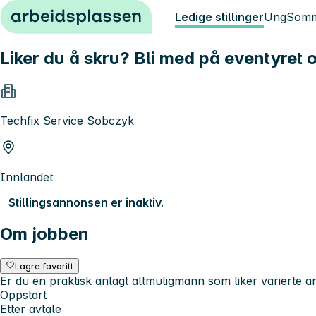
Hopp til innhold
Ledige stillinger
Ung
Somm
Liker du å skru? Bli med på eventyre
Techfix Service Sobczyk
Innlandet
Stillingsannonsen er inaktiv.
Om jobben
Lagre favoritt
Er du en praktisk anlagt altmuligmann som liker varierte a
Oppstart
Etter avtale