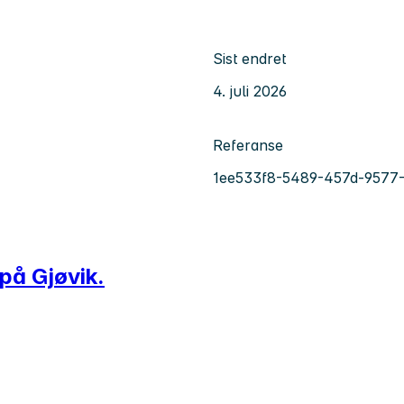
Sist endret
4. juli 2026
Referanse
1ee533f8-5489-457d-9577-
 på Gjøvik.