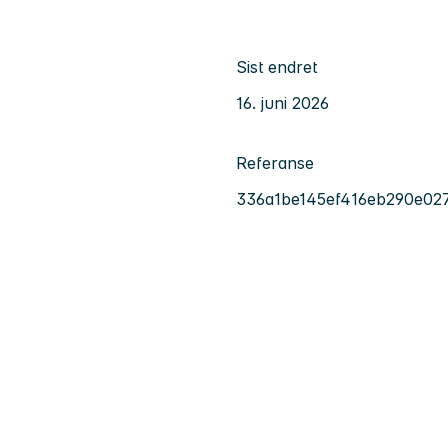
Sist endret
16. juni 2026
Referanse
336a1be145ef416eb290e02