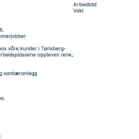
Arbeidstid
Vakt
t.
sommerjobber
hos våre kunder i Tønsberg-
 arbeidsplassene oppleves rene,
og sanitæranlegg
es.
t