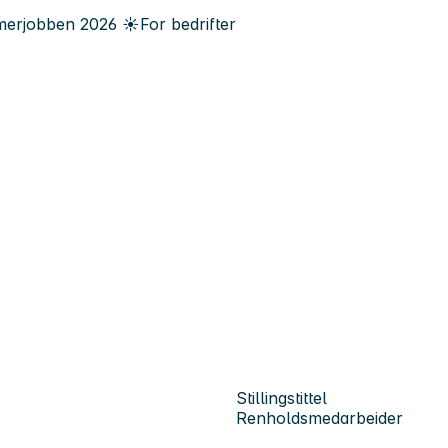
erjobben
2026
☀️
For bedrifter
Stillingstittel
Renholdsmedarbeider