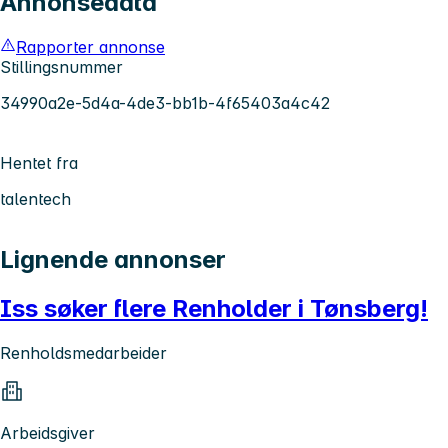
Annonsedata
Rapporter annonse
Stillingsnummer
34990a2e-5d4a-4de3-bb1b-4f65403a4c42
Hentet fra
talentech
Lignende annonser
Iss søker flere Renholder i Tønsberg!
Renholdsmedarbeider
Arbeidsgiver