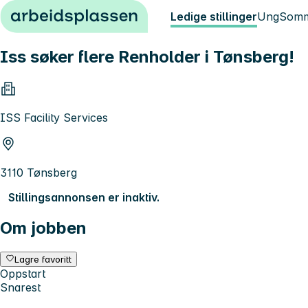
Hopp til innhold
Ledige stillinger
Ung
Somm
Iss søker flere Renholder i Tønsberg!
ISS Facility Services
3110 Tønsberg
Stillingsannonsen er inaktiv.
Om jobben
Lagre favoritt
Oppstart
Snarest