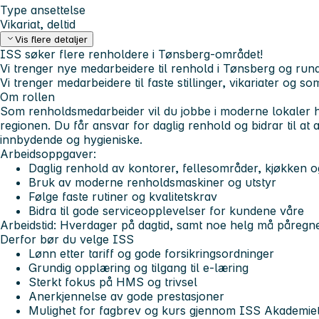
Type ansettelse
Vikariat, deltid
Vis flere detaljer
ISS søker flere renholdere i Tønsberg-området!
Vi trenger nye medarbeidere til renhold i Tønsberg og rund
Vi trenger medarbeidere til faste stillinger, vikariater og 
Om rollen
Som renholdsmedarbeider vil du jobbe i moderne lokaler 
regionen. Du får ansvar for daglig renhold og bidrar til at
innbydende og hygieniske.
Arbeidsoppgaver:
Daglig renhold av kontorer, fellesområder, kjøkken 
Bruk av moderne renholdsmaskiner og utstyr
Følge faste rutiner og kvalitetskrav
Bidra til gode serviceopplevelser for kundene våre
Arbeidstid: Hverdager på dagtid, samt noe helg må påregn
Derfor bør du velge ISS
Lønn etter tariff og gode forsikringsordninger
Grundig opplæring og tilgang til e-læring
Sterkt fokus på HMS og trivsel
Anerkjennelse av gode prestasjoner
Mulighet for fagbrev og kurs gjennom ISS Akademie