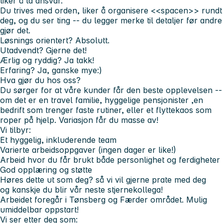
liker å ta ansvar.
Du trives med orden, liker å organisere <<spacen>> rundt
deg, og du ser ting -- du legger merke til detaljer før andre
gjør det.
Løsnings orientert? Absolutt.
Utadvendt? Gjerne det!
Ærlig og ryddig? Ja takk!
Erfaring? Ja, ganske mye:)
Hva gjør du hos oss?
Du sørger for at våre kunder får den beste opplevelsen --
om det er en travel familie, hyggelige pensjonister ,en
bedrift som trenger faste rutiner, eller et flyttekaos som
roper på hjelp. Variasjon får du masse av!
Vi tilbyr:
Et hyggelig, inkluderende team
Varierte arbeidsoppgaver (ingen dager er like!)
Arbeid hvor du får brukt både personlighet og ferdigheter
God opplæring og støtte
Høres dette ut som deg? så vi vil gjerne prate med deg
og kanskje du blir vår neste stjernekollega!
Arbeidet foregår i Tønsberg og Færder området. Mulig
umiddelbar oppstart!
Vi ser etter deg som: