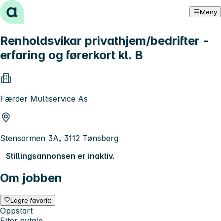
Hopp til innhold
Meny
Renholdsvikar privathjem/bedrifter -
erfaring og førerkort kl. B
Færder Multiservice As
Stensarmen 3A, 3112 Tønsberg
Stillingsannonsen er inaktiv.
Om jobben
Lagre favoritt
Oppstart
Etter avtale