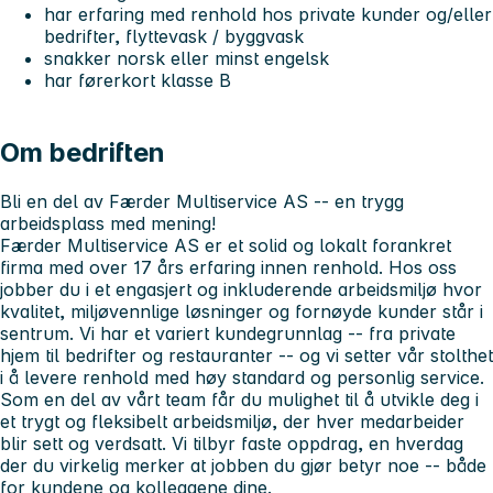
har erfaring med renhold hos private kunder og/eller
bedrifter, flyttevask / byggvask
snakker norsk eller minst engelsk
har førerkort klasse B
Om bedriften
Bli en del av Færder Multiservice AS -- en trygg
arbeidsplass med mening!
Færder Multiservice AS er et solid og lokalt forankret
firma med over 17 års erfaring innen renhold. Hos oss
jobber du i et engasjert og inkluderende arbeidsmiljø hvor
kvalitet, miljøvennlige løsninger og fornøyde kunder står i
sentrum. Vi har et variert kundegrunnlag -- fra private
hjem til bedrifter og restauranter -- og vi setter vår stolthet
i å levere renhold med høy standard og personlig service.
Som en del av vårt team får du mulighet til å utvikle deg i
et trygt og fleksibelt arbeidsmiljø, der hver medarbeider
blir sett og verdsatt. Vi tilbyr faste oppdrag, en hverdag
der du virkelig merker at jobben du gjør betyr noe -- både
for kundene og kollegaene dine.