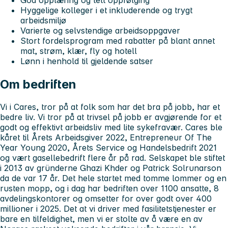
Hyggelige kolleger i et inkluderende og trygt
arbeidsmiljø
Varierte og selvstendige arbeidsoppgaver
Stort fordelsprogram med rabatter på blant annet
mat, strøm, klær, fly og hotell
Lønn i henhold til gjeldende satser
Om bedriften
Vi i Cares, tror på at folk som har det bra på jobb, har et
bedre liv. Vi tror på at trivsel på jobb er avgjørende for et
godt og effektivt arbeidsliv med lite sykefravær. Cares ble
kåret til Årets Arbeidsgiver 2022, Entrepreneur Of The
Year Young 2020, Årets Service og Handelsbedrift 2021
og vært gasellebedrift flere år på rad. Selskapet ble stiftet
i 2013 av gründerne Ghazi Khder og Patrick Solrunarson
da de var 17 år. Det hele startet med tomme lommer og en
rusten mopp, og i dag har bedriften over 1100 ansatte, 8
avdelingskontorer og omsetter for over godt over 400
millioner i 2025. Det at vi driver med fasilitetstjenester er
bare en tilfeldighet, men vi er stolte av å være en av