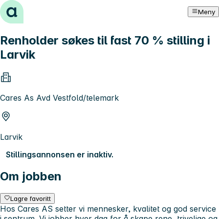
Hopp til innhold
Meny
Renholder søkes til fast 70 % stilling i
Larvik
Cares As Avd Vestfold/telemark
Larvik
Stillingsannonsen er inaktiv.
Om jobben
Lagre favoritt
Hos Cares AS setter vi mennesker, kvalitet og god service
i sentrum. Vi jobber hver dag for å skape rene, trivelige og