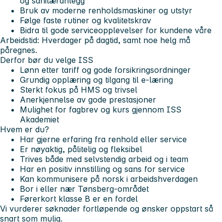
og sanitæranlegg
Bruk av moderne renholdsmaskiner og utstyr
Følge faste rutiner og kvalitetskrav
Bidra til gode serviceopplevelser for kundene våre
Arbeidstid: Hverdager på dagtid, samt noe helg må
påregnes.
Derfor bør du velge ISS
Lønn etter tariff og gode forsikringsordninger
Grundig opplæring og tilgang til e-læring
Sterkt fokus på HMS og trivsel
Anerkjennelse av gode prestasjoner
Mulighet for fagbrev og kurs gjennom ISS
Akademiet
Hvem er du?
Har gjerne erfaring fra renhold eller service
Er nøyaktig, pålitelig og fleksibel
Trives både med selvstendig arbeid og i team
Har en positiv innstilling og sans for service
Kan kommunisere på norsk i arbeidshverdagen
Bor i eller nær Tønsberg-området
Førerkort klasse B er en fordel
Vi vurderer søknader fortløpende og ønsker oppstart så
snart som mulig.