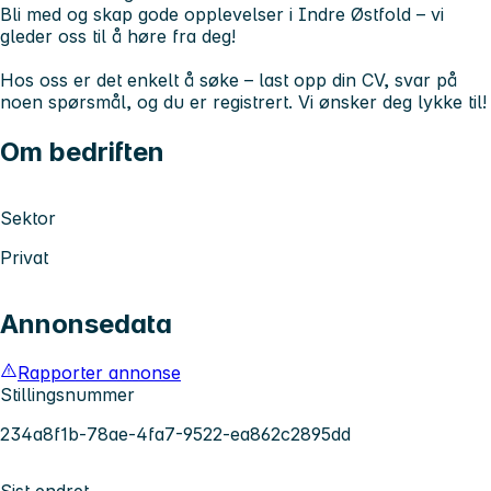
Bli med og skap gode opplevelser i Indre Østfold – vi
gleder oss til å høre fra deg!
Hos oss er det enkelt å søke – last opp din CV, svar på
noen spørsmål, og du er registrert. Vi ønsker deg lykke til!
Om bedriften
Sektor
Privat
Annonsedata
Rapporter annonse
Stillingsnummer
234a8f1b-78ae-4fa7-9522-ea862c2895dd
Sist endret