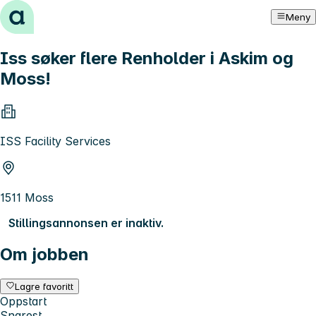
Hopp til innhold
Meny
Iss søker flere Renholder i Askim og
Moss!
ISS Facility Services
1511 Moss
Stillingsannonsen er inaktiv.
Om jobben
Lagre favoritt
Oppstart
Snarest