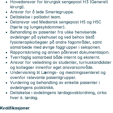
Hovedansvar for kirurgisk sengepost H3 (Generell
kirurgi).
Ansvar for å lede Smertegruppe.
Deltakelse i palliativt team.
Delansvar ved Medisinsk sengepost H5 og H5C
(hjerte og lungesykdommer).
Behandling av pasienter fra ulike henvisende
avdelinger på sykehuset og ved behov bistå
fysioterapikollegaer på andre fagområder, samt
samarbeide med øvrige faggrupper i seksjonen.
Rapportskriving og annen påkrevet dokumentasjon.
Tverrfaglig samarbeid både internt og eksternt.
Ansvar for veiledning av studenter, turnuskandidater
og kollegaer innenfor eget ansvarsområde.
Undervisning til Lærings- og mestringssenteret og
ovenfor relevante pasientgrupper.
Vurdering og behandling av enkelte pasienter i
avdelingens poliklinikk.
Deltakelse i avdelingens lørdagsvaktordning, cirka
hver 6. lørdag.
Kvalifikasjoner