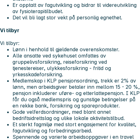
Er opptatt av fagutvikling og bidrar til videreutvikling
av fysioterapitilbudet.
Det vil bli lagt stor vekt på personlig egnethet.
Vi tilbyr
Vi tilbyr:
Lønn i henhold til gjeldende overenskomster.
Alle ansatte ved sykehuset omfattes av
gruppelivsforsikring, reiseforsikring ved
tjenestereiser, ulykkesforsikring - fritid og
yrkesskadeforsikring.
Medlemskap i KLP pensjonsordning, trekk er 2% av
lønn, men arbeidsgiver betaler inn mellom 15 - 20 %,
pensjon inkluderer uføre- og etterlattepensjon. I KLP
får du også medlemspris og gunstige betingelser på
en rekke bank, forsikring og spareprodukter.
Gode velferdsordninger, med blant annet
bedriftsidrettslag og ulike lokale aktivitetstilbud.
Et sterkt fagmiljø med stort engasjement for kvalitet,
fagutvikling og forbedringsarbeid.
Spennende og varierte arbeidsoppgaver i en travel