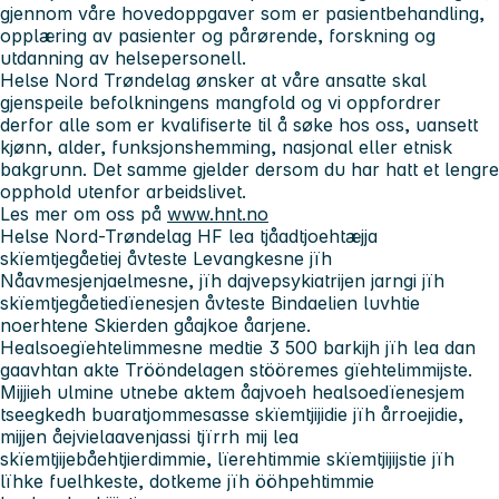
gjennom våre hovedoppgaver som er pasientbehandling,
opplæring av pasienter og pårørende, forskning og
utdanning av helsepersonell.
Helse Nord Trøndelag ønsker at våre ansatte skal
gjenspeile befolkningens mangfold og vi oppfordrer
derfor alle som er kvalifiserte til å søke hos oss, uansett
kjønn, alder, funksjonshemming, nasjonal eller etnisk
bakgrunn. Det samme gjelder dersom du har hatt et lengre
opphold utenfor arbeidslivet.
Les mer om oss på
www.hnt.no
Helse Nord-Trøndelag HF lea tjåadtjoehtæjja
skïemtjegåetiej åvteste Levangkesne jïh
Nåavmesjenjaelmesne, jïh dajvepsykiatrijen jarngi jïh
skïemtjegåetiedïenesjen åvteste Bindaelien luvhtie
noerhtene Skierden gåajkoe åarjene.
Healsoegïehtelimmesne medtie 3 500 barkijh jïh lea dan
gaavhtan akte Trööndelagen stööremes gïehtelimmijste.
Mijjieh ulmine utnebe aktem åajvoeh healsoedïenesjem
tseegkedh buaratjommesasse skïemtjijidie jïh årroejidie,
mijjen åejvielaavenjassi tjïrrh mij lea
skïemtjijebåehtjierdimmie, lïerehtimmie skïemtjijijstie jïh
lïhke fuelhkeste, dotkeme jïh ööhpehtimmie