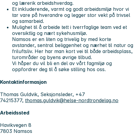
og lærerik arbeidshverdag.
Et inkluderende, varmt og godt arbeidsmiljø hvor vi
tar vare på hverandre og legger stor vekt på trivsel
og samarbeid.
Mulighet til å arbeide tett i tverrfaglige team ved et
oversiktlig og nært sykehusmiljø.
Namsos er en liten og trivelig by med korte
avstander, sentral beliggenhet og nærhet til natur og
friluftsliv. Her har man kort vei til både arbeidsplass,
turområder og byens øvrige tilbud.
Vi håper du vil bli en del av vårt fagmiljø og
oppfordrer deg til å søke stilling hos oss.
Kontaktinformasjon
Thomas Guldvik, Seksjonsleder, +47
74215377,
thomas.guldvik@helse-nordtrondelag.no
Arbeidssted
Havikvegen 8
7803 Namsos