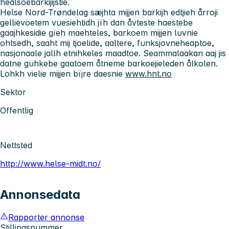
healsoebarkijijstie.
Helse Nord-Trøndelag sæjhta mijjen barkijh edtjieh årroji
gellievoetem vuesiehtidh jïh dan åvteste haestebe
gaajhkesidie gïeh maehteles, barkoem mijjen luvnie
ohtsedh, saaht mij tjoelide, aaltere, funksjovneheaptoe,
nasjonaale jallh etnihkeles maadtoe. Seammalaakan aaj jis
datne guhkebe gaatoem åtneme barkoejieleden ålkolen.
Lohkh vielie mijjen bïjre daesnie
www.hnt.no
Sektor
Offentlig
Nettsted
http://www.helse-midt.no/
Annonsedata
Rapporter annonse
Stillingsnummer