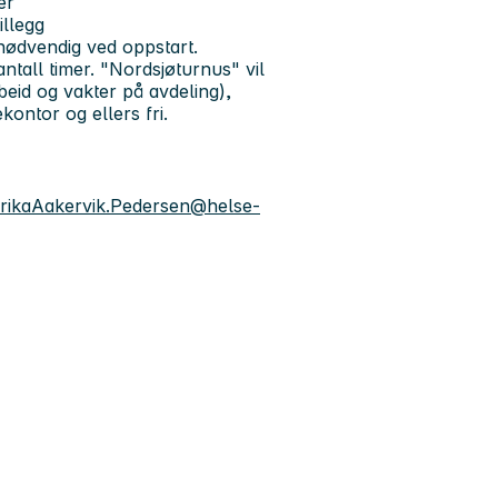
er
illegg
nødvendig ved oppstart.
tall timer. "Nordsjøturnus" vil
eid og vakter på avdeling),
ontor og ellers fri.
rikaAakervik.Pedersen@helse-