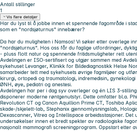
Antall stillinger
1
Vis flere detaljer
Har du lyst til å jobbe innen et spennende fagområde i stadig
som en "nordsjøturnus" innebærer?
Da har du muligheten i Namsos! Vi søker etter overlege inn
"nordsjøturnus". Hos oss får du faglige utfordringer, dyktig
- pluss flott natur og spennende fritidsmuligheter rett ut
Avdelingen er ISO-sertifisert og utgjør sammen med Avdeli
sykehuset Levanger, Klinikk for Bildediagnostikk Helse No
samarbeider tett med sykehusets øvrige fagmiljøer og utfø
kirurgi, ortopedi og traumatologi, indremedisin, gynekologi 
ØNH, øye, pediatri og anestesi.
Avdelingen har per i dag syv overleger og én LIS 3-stilling. V
disponerer moderne røntgenutstyr. Dette omfatter bl.a. Phi
Revolution CT og Canon Aquillion Prime CT, Toshiba Apli
skade-/skjelett-lab, Stephanix gjennomlysningslab, Holog
Dexascanner, Vitrea og Intellispace arbeidsstasjoner. Det 
undersøkelser innen et bredt spekter av radiologiske fagom
nasjonalt mammografi screeningprogram.
Oppstart etter a