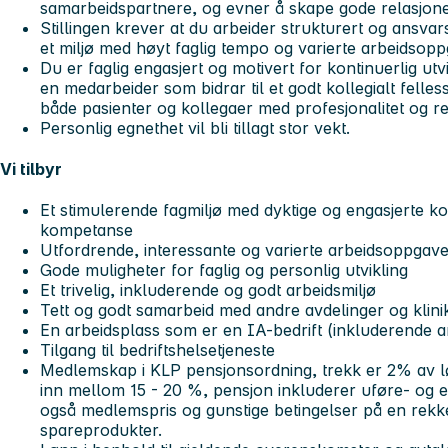
samarbeidspartnere, og evner å skape gode relasjone
Stillingen krever at du arbeider strukturert og ansvars
et miljø med høyt faglig tempo og varierte arbeidsopp
Du er faglig engasjert og motivert for kontinuerlig utv
en medarbeider som bidrar til et godt kollegialt fell
både pasienter og kollegaer med profesjonalitet og re
Personlig egnethet vil bli tillagt stor vekt.
Vi tilbyr
Et stimulerende fagmiljø med dyktige og engasjerte k
kompetanse
Utfordrende, interessante og varierte arbeidsoppgav
Gode muligheter for faglig og personlig utvikling
Et trivelig, inkluderende og godt arbeidsmiljø
Tett og godt samarbeid med andre avdelinger og klini
En arbeidsplass som er en IA-bedrift (inkluderende ar
Tilgang til bedriftshelsetjeneste
Medlemskap i KLP pensjonsordning, trekk er 2% av l
inn mellom 15 - 20 %, pensjon inkluderer uføre- og et
også medlemspris og gunstige betingelser på en rekke
spareprodukter.