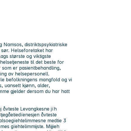
 Namsos, distriktspsykiatriske
i sør. Helseforetaket har
s største og viktigste
elsetjeneste til det beste for
 som er pasientbehandling,
ing av helsepersonell.
ile befolkningens mangfold og vi
s, uansett kjønn, alder,
mme gjelder dersom du har hatt
ej åvteste Levangkesne jïh
tjegåetiedïenesjen åvteste
ealsoegïehtelimmesne medtie 3
es gïehtelimmijste. Mijjieh