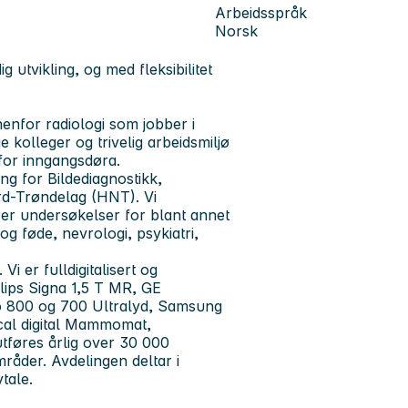
Arbeidsspråk
Norsk
 utvikling, og med fleksibilitet
enfor radiologi som jobber i
e kolleger og trivelig arbeidsmiljø
enfor inngangsdøra.
ng for Bildediagnostikk,
rd-Trøndelag (HNT). Vi
rer undersøkelser for blant annet
og føde, nevrologi, psykiatri,
i er fulldigitalisert og
lips Signa 1,5 T MR, GE
o 800 og 700 Ultralyd, Samsung
ical digital Mammomat,
utføres årlig over 30 000
råder. Avdelingen deltar i
vtale.