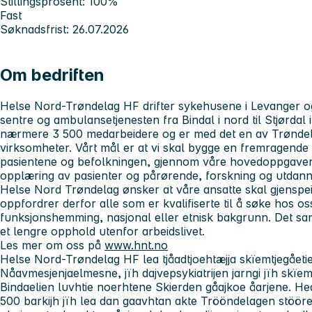
Stillingsprosent: 100%
Fast
Søknadsfrist: 26.07.2026
Om bedriften
Helse Nord-Trøndelag HF drifter sykehusene i Levanger og
sentre og ambulansetjenesten fra Bindal i nord til Stjørdal 
nærmere 3 500 medarbeidere og er med det en av Trøndelag
virksomheter. Vårt mål er at vi skal bygge en fremragende h
pasientene og befolkningen, gjennom våre hovedoppgaver
opplæring av pasienter og pårørende, forskning og utdann
Helse Nord Trøndelag ønsker at våre ansatte skal gjenspe
oppfordrer derfor alle som er kvalifiserte til å søke hos os
funksjonshemming, nasjonal eller etnisk bakgrunn. Det sa
et lengre opphold utenfor arbeidslivet.
Les mer om oss på
www.hnt.no
Helse Nord-Trøndelag HF lea tjåadtjoehtæjja skïemtjegåeti
Nåavmesjenjaelmesne, jïh dajvepsykiatrijen jarngi jïh skïem
Bindaelien luvhtie noerhtene Skierden gåajkoe åarjene. H
500 barkijh jïh lea dan gaavhtan akte Trööndelagen stöörem