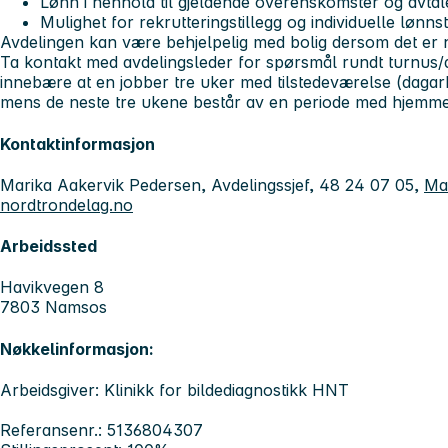
Lønn i henhold til gjeldende overenskomster og avtal
Mulighet for rekrutteringstillegg og individuelle lønnst
Avdelingen kan være behjelpelig med bolig dersom det er 
Ta kontakt med avdelingsleder for spørsmål rundt turnus/an
innebære at en jobber tre uker med tilstedeværelse (dagarb
mens de neste tre ukene består av en periode med hjemmek
Kontaktinformasjon
Marika Aakervik Pedersen, Avdelingssjef, 48 24 07 05,
Ma
nordtrondelag.no
Arbeidssted
Havikvegen 8
7803 Namsos
Nøkkelinformasjon:
Arbeidsgiver: Klinikk for bildediagnostikk HNT
Referansenr.: 5136804307