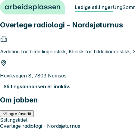
Hopp til innhold
Ledige stillinger
Ung
Somm
Overlege radiologi - Nordsjøturnus
Avdeling for bildediagnostikk, Klinikk for bildediagnostik
Havikvegen 8, 7803 Namsos
Stillingsannonsen er inaktiv.
Om jobben
Lagre favoritt
Stillingstittel
Overlege radiologi - Nordsjøturnus