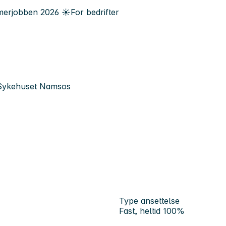
erjobben
2026
☀️
For bedrifter
k, Sykehuset Namsos
Type ansettelse
Fast, heltid 100%