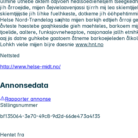
ulmine utnebe aktem åajvoeh healsoedïenesjem tseegkedh 
jïh årroejidie, mijjen åejvielaavenjassi tjïrrh mij lea skïemtji
skïemtjijijstie jïh lïhke fuelhkeste, dotkeme jïh ööhpehtimmie
Helse Nord-Trøndelag sæjhta mijjen barkijh edtjieh årroji g
åvteste haestebe gaajhkesidie gïeh maehteles, barkoem mijj
tjoelide, aaltere, funksjovneheaptoe, nasjonaale jallh et
aaj jis datne guhkebe gaatoem åtneme barkoejieleden ålkol
Lohkh vielie mijjen bïjre daesnie
www.hnt.no
Nettsted
http://www.helse-midt.no/
Annonsedata
Rapporter annonse
Stillingsnummer
bf135064-3e70-49c8-9d2d-66de473a4f35
Hentet fra