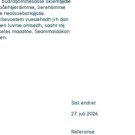
buaratjommesasse skïemtjijidie
jebåehtjierdimmie, lïerehtimmie
 healsoebarkijijstie.
ellievoetem vuesiehtidh jïh dan
en luvnie ohtsedh, saaht mij
nihkeles maadtoe. Seammalaakan
en.
Sist endret
27. juli 2026
Referanse