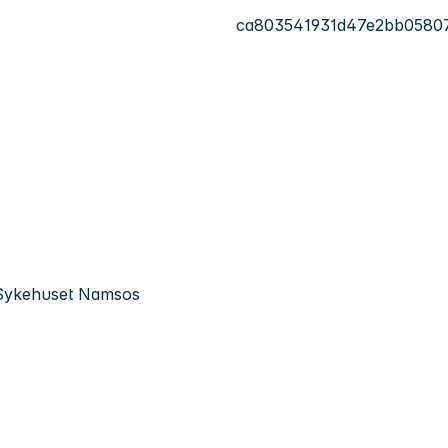
ca803541931d47e2bb0580
k, Sykehuset Namsos