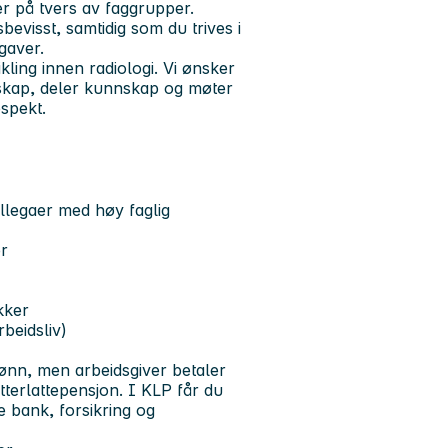
r på tvers av faggrupper.
bevisst, samtidig som du trives i
gaver.
ikling innen radiologi. Vi ønsker
esskap, deler kunnskap og møter
spekt.
ollegaer med høy faglig
er
kker
beidsliv)
ønn, men arbeidsgiver betaler
terlattepensjon. I KLP får du
 bank, forsikring og