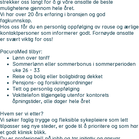
strekker oss langt for å gi våre ansatte de beste
mulighetene gjennom hele året.
Vi har over 20 års erfaring i bransjen og god
fagkunnskap.
Hos oss får du en personlig oppfølging av rause og ærlige
kontaktpersoner som informerer godt. Fornøyde ansatte
er svært viktig for oss!
PacuraMed tilbyr:
Lønn over tariff
Sommerlønn eller sommerbonus i sommerperioden
uke 26 - 33
Reise og bolig eller boligbidrag dekket
Pensjons- og forsikringsordninger
Tett og personlig oppfølging
Vakttelefon tilgjengelig utenfor kontorets
åpningstider, alle dager hele året
Hvem ser vi etter?
Vi søker faglig trygge og fleksible sykepleiere som lett
tilpasser seg nye steder, er gode til å prioritere og som har
et godt klinisk blikk.
Du er profesjonell på jobb og tar initiativ og ansvar.