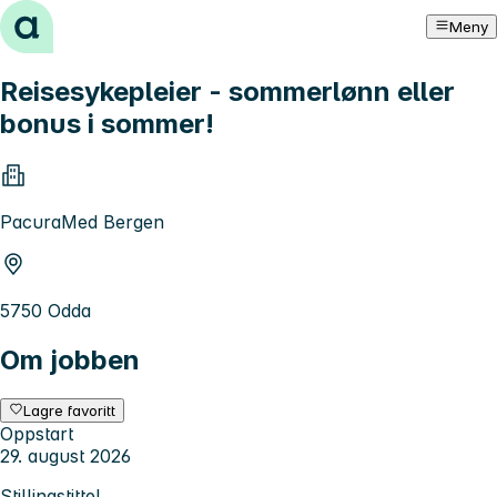
Hopp til innhold
Meny
Reisesykepleier - sommerlønn eller
bonus i sommer!
PacuraMed Bergen
5750 Odda
Om jobben
Lagre favoritt
Oppstart
29. august 2026
Stillingstittel