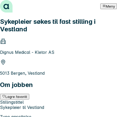
Hopp til innhold
Meny
Sykepleier søkes til fast stilling i
Vestland
Dignus Medical - Kletor AS
5013 Bergen, Vestland
Om jobben
Lagre favoritt
Stillingstittel
Sykepleier til Vestland
Type ansettelse