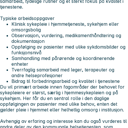
samarbeid, tydelige rutiner og et sterkt fokus på kvalitet i
tjenestene.
Typiske arbeidsoppgaver
Klinisk sykepleie i hjemmetjeneste, sykehjem eller
omsorgsbolig
Observasjon, vurdering, medikamenthåndtering og
dokumentasjon
Oppfølging av pasienter med ulike sykdomsbilder og
funksjonsnivå
Samhandling med pårørende og koordinerende
enheter
Tverrfaglig samarbeid med leger, terapeuter og
andre helseprofesjoner
Bidrag til forbedringsarbeid og kvalitet i tjenestene
Du vil primært arbeide innen fagområder der behovet for
sykepleiere er størst, særlig i hjemmesykepleien og på
sykehjem. Her får du en sentral rolle i den daglige
oppfølgingen av pasienter med ulike behov, enten det
gjelder pleie i hjemmet eller helhetlig omsorg i institusjon.
Avhengig av erfaring og interesse kan du også vurderes til
andre deler av den kommunale helsetjenesten, som