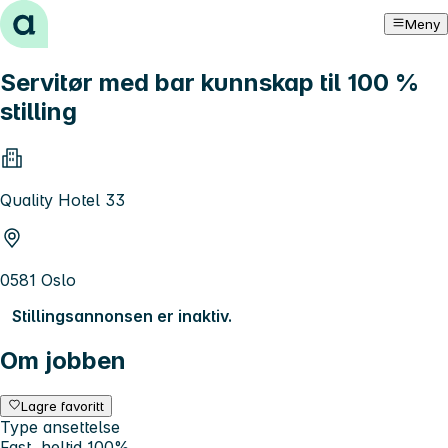
Hopp til innhold
Meny
Servitør med bar kunnskap til 100 %
stilling
Quality Hotel 33
0581 Oslo
Stillingsannonsen er inaktiv.
Om jobben
Lagre favoritt
Type ansettelse
Fast, heltid 100%