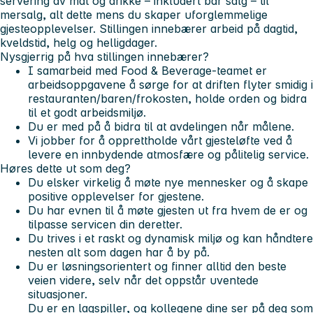
servering av mat og drikke – inkludert bar salg – til
mersalg, alt dette mens du skaper uforglemmelige
gjesteopplevelser. Stillingen innebærer arbeid på dagtid,
kveldstid, helg og helligdager.
Nysgjerrig på hva stillingen innebærer?
I samarbeid med Food & Beverage-teamet er
arbeidsoppgavene å sørge for at driften flyter smidig i
restauranten/baren/frokosten, holde orden og bidra
til et godt arbeidsmiljø.
Du er med på å bidra til at avdelingen når målene.
Vi jobber for å opprettholde vårt gjesteløfte ved å
levere en innbydende atmosfære og pålitelig service.
Høres dette ut som deg?
Du elsker virkelig å møte nye mennesker og å skape
positive opplevelser for gjestene.
Du har evnen til å møte gjesten ut fra hvem de er og
tilpasse servicen din deretter.
Du trives i et raskt og dynamisk miljø og kan håndtere
nesten alt som dagen har å by på.
Du er løsningsorientert og finner alltid den beste
veien videre, selv når det oppstår uventede
situasjoner.
Du er en lagspiller, og kollegene dine ser på deg som