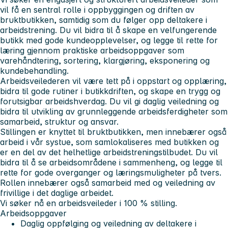
vil få en sentral rolle i oppbyggingen og driften av
bruktbutikken, samtidig som du følger opp deltakere i
arbeidstrening. Du vil bidra til å skape en velfungerende
butikk med gode kundeopplevelser, og legge til rette for
læring gjennom praktiske arbeidsoppgaver som
varehåndtering, sortering, klargjøring, eksponering og
kundebehandling.
Arbeidsveilederen vil være tett på i oppstart og opplæring,
bidra til gode rutiner i butikkdriften, og skape en trygg og
forutsigbar arbeidshverdag. Du vil gi daglig veiledning og
bidra til utvikling av grunnleggende arbeidsferdigheter som
samarbeid, struktur og ansvar.
Stillingen er knyttet til bruktbutikken, men innebærer også
arbeid i vår systue, som samlokaliseres med butikken og
er en del av det helhetlige arbeidstreningstilbudet. Du vil
bidra til å se arbeidsområdene i sammenheng, og legge til
rette for gode overganger og læringsmuligheter på tvers.
Rollen innebærer også samarbeid med og veiledning av
frivillige i det daglige arbeidet.
Vi søker nå en arbeidsveileder i 100 % stilling.
Arbeidsoppgaver
Daglig oppfølging og veiledning av deltakere i