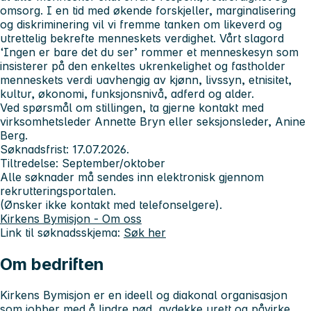
omsorg. I en tid med økende forskjeller, marginalisering
og diskriminering vil vi fremme tanken om likeverd og
utrettelig bekrefte menneskets verdighet. Vårt slagord
‘Ingen er bare det du ser’ rommer et menneskesyn som
insisterer på den enkeltes ukrenkelighet og fastholder
menneskets verdi uavhengig av kjønn, livssyn, etnisitet,
kultur, økonomi, funksjonsnivå, adferd og alder.
Ved spørsmål om stillingen, ta gjerne kontakt med
virksomhetsleder Annette Bryn eller seksjonsleder, Anine
Berg.
Søknadsfrist: 17.07.2026.
Tiltredelse: September/oktober
Alle søknader må sendes inn elektronisk gjennom
rekrutteringsportalen.
(Ønsker ikke kontakt med telefonselgere).
Kirkens Bymisjon - Om oss
Link til søknadsskjema:
Søk her
Om bedriften
Kirkens Bymisjon er en ideell og diakonal organisasjon
som jobber med å lindre nød, avdekke urett og påvirke