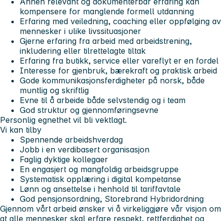
Annen relevant og dokumenterbar erfaring kan
kompensere for manglende formell utdanning
Erfaring med veiledning, coaching eller oppfølging av
mennesker i ulike livssituasjoner
Gjerne erfaring fra arbeid med arbeidstrening,
inkludering eller tilrettelagte tiltak
Erfaring fra butikk, service eller vareflyt er en fordel
Interesse for gjenbruk, bærekraft og praktisk arbeid
Gode kommunikasjonsferdigheter på norsk, både
muntlig og skriftlig
Evne til å arbeide både selvstendig og i team
God struktur og gjennomføringsevne
Personlig egnethet vil bli vektlagt.
Vi kan tilby
Spennende arbeidshverdag
Jobb i en verdibasert organisasjon
Faglig dyktige kollegaer
En engasjert og mangfoldig arbeidsgruppe
Systematisk opplæring i digital kompetanse
Lønn og ansettelse i henhold til tariffavtale
God pensjonsordning, Storebrand Hybridordning
Gjennom vårt arbeid ønsker vi å virkeliggjøre vår visjon om
at alle mennesker skal erfare respekt, rettferdighet og