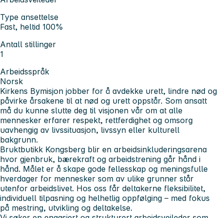
Type ansettelse
Fast, heltid 100%
Antall stillinger
1
Arbeidsspråk
Norsk
Kirkens Bymisjon jobber for å avdekke urett, lindre nød og
påvirke årsakene til at nød og urett oppstår. Som ansatt
må du kunne slutte deg til visjonen vår om at alle
mennesker erfarer respekt, rettferdighet og omsorg
uavhengig av livssituasjon, livssyn eller kulturell
bakgrunn.
Bruktbutikk Kongsberg blir en arbeidsinkluderingsarena
hvor gjenbruk, bærekraft og arbeidstrening går hånd i
hånd. Målet er å skape gode fellesskap og meningsfulle
hverdager for mennesker som av ulike grunner står
utenfor arbeidslivet. Hos oss får deltakerne fleksibilitet,
individuell tilpasning og helhetlig oppfølging – med fokus
på mestring, utvikling og deltakelse.
Vi søker en engasjert og strukturert arbeidsveileder som