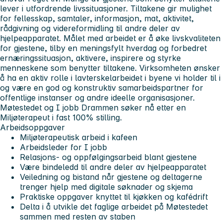
lever i utfordrende livssituasjoner. Tiltakene gir mulighet
for fellesskap, samtaler, informasjon, mat, aktivitet,
rådgivning og videreformidling til andre deler av
hjelpeapparatet. Målet med arbeidet er å øke livskvaliteten
for gjestene, tilby en meningsfylt hverdag og forbedret
ernæringssituasjon, aktivere, inspirere og styrke
menneskene som benytter tiltakene. Virksomheten ønsker
å ha en aktiv rolle i lavterskelarbeidet i byene vi holder til i
og være en god og konstruktiv samarbeidspartner for
offentlige instanser og andre ideelle organisasjoner.
Møtestedet og I jobb Drammen søker nå etter en
Miljøterapeut i fast 100% stilling.
Arbeidsoppgaver
Miljøterapeutisk arbeid i kafeen
Arbeidsleder for I jobb
Relasjons- og oppfølgingsarbeid blant gjestene
Være bindeledd til andre deler av hjelpeapparatet
Veiledning og bistand når gjestene og deltagerne
trenger hjelp med digitale søknader og skjema
Praktiske oppgaver knyttet til kjøkken og kafédrift
Delta i å utvikle det faglige arbeidet på Møtestedet
sammen med resten av staben