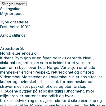
Lagre favoritt
Stillingstittel
Miljøterapeut
Type ansettelse
Fast, heltid 100%
Antall stillinger
1
Arbeidsspråk
Norsk eller engelsk
Kirkens Bymisjon er en åpen og inkluderende ideell,
diakonal organisasjon som arbeider for et varmere
samfunn i byer over hele Norge. Vår visjon er at alle
mennesker erfarer respekt, rettferdighet og omsorg.
Virksomhet Møtesteder og Lavterskel rus er sosialfaglige
kaféer og lavterskel arbeidstiltak for mennesker som
strever med rus, psykisk uhelse og utenforskap.
Tilbudene bygger på et sosialfaglig fundament, hvor
miljøterapi er bærende metodikk og hvor
brukermedvirkning er avgjørende for å sikre eierskap og
ansvar i eget liv. Mange av gjestene som benytter tiltakene