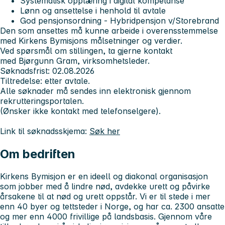
Systematisk opplæring i digital kompetanse
Lønn og ansettelse i henhold til avtale
God pensjonsordning - Hybridpensjon v/Storebrand
Den som ansettes må kunne arbeide i overensstemmelse
med Kirkens Bymisjons målsetninger og verdier.
Ved spørsmål om stillingen, ta gjerne kontakt
med Bjørgunn Gram, virksomhetsleder.
Søknadsfrist: 02.08.2026
Tiltredelse: etter avtale.
Alle søknader må sendes inn elektronisk gjennom
rekrutteringsportalen.
(Ønsker ikke kontakt med telefonselgere).
Link til søknadsskjema:
Søk her
Om bedriften
Kirkens Bymisjon er en ideell og diakonal organisasjon
som jobber med å lindre nød, avdekke urett og påvirke
årsakene til at nød og urett oppstår. Vi er til stede i mer
enn 40 byer og tettsteder i Norge, og har ca. 2300 ansatte
og mer enn 4000 frivillige på landsbasis. Gjennom våre