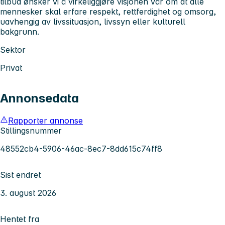
tilbud ønsker vi å virkeliggjøre visjonen vår om at alle
mennesker skal erfare respekt, rettferdighet og omsorg,
uavhengig av livssituasjon, livssyn eller kulturell
bakgrunn.
Sektor
Privat
Annonsedata
Rapporter annonse
Stillingsnummer
48552cb4-5906-46ac-8ec7-8dd615c74ff8
Sist endret
3. august 2026
Hentet fra