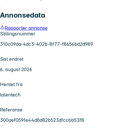
Annonsedata
Rapporter annonse
Stillingsnummer
310c09da-4dc3-402b-8f77-f8656bd2d989
Sist endret
6. august 2026
Hentet fra
talentech
Referanse
300aef059fe44d8d82b523dfccbb53f8