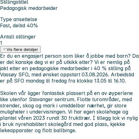
Stillingstittel
Pedagogisk medarbeider
Type ansettelse
Fast, deltid 40%
Antall stillinger
1
Vis flere detaljer
Er du en engasjert person som liker å jobbe med barn? Da
er det kanskje deg vi er på utkikk etter? Vi er nemlig på
jakt etter en pedagogiske medarbeider i 40 % stilling på
Vassøy SFO, med ønsket oppstart 03.08.2026. Arbeidstid
er på SFO mandag til fredag fra klokka 13.05 til 16.10.
Skolen vår ligger fantastisk plassert på en av øyperlene
like utenfor Stavanger sentrum. Flotte turområder, med
strender, skog og mark i umiddelbar nærhet, gir store
muligheter i undervisningen. Vi har egen skolehage og
plantet våren 2023 rundt 30 frukttrær. I tillegg tok vi nylig
i bruk nyrehabilitert skolegård med god plass, kjekke
lekeapparater og flott ballbinge.