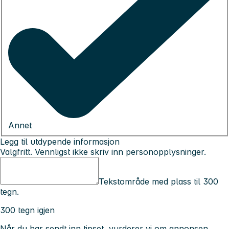
Annet
Legg til utdypende informasjon
Valgfritt. Vennligst ikke skriv inn personopplysninger.
Tekstområde med plass til 300
tegn.
300 tegn igjen
Når du har sendt inn tipset, vurderer vi om annonsen