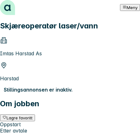
Hopp til innhold
Meny
Skjæreoperatør laser/vann
Imtas Harstad As
Harstad
Stillingsannonsen er inaktiv.
Om jobben
Lagre favoritt
Oppstart
Etter avtale