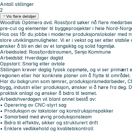
Antall stillinger
2
Vis flere detaljer
Woodfab Optimera avd. Rossfjord søker nå flere medarbeide
pre-cut og elementer til byggeprosjekter i hele Nord-Norg
Hos oss får du jobbe i
moderne produksjonslokaler med ny
store utviklingsmuligheter
. Vi er i vekst og ser etter stabi
ønsker å bli en del av et langsiktig og solid fagmiljø.
Arbeidssted:
Rossfjordstraumen, Senja Kommune
Arbeidstid:
Hverdager dagtid
Oppstart:
Snarlig etter avtale
Stillingen krever daglig fysisk oppmøte, og vi ser primært 
regionen eller har konkrete planer om å flytte til området.
Har du bakgrunn
som tømrer, produksjonsmedarbeider,
CN
bygg, industri eller produksjon
, ønsker vi å høre fra deg. De
praktisk anlagt og ønsker å bidra til teamet.
Arbeidshverdagen vil blant annet bestå av:
• Operering av CNC-styrt sag
• Produksjon av takstoler og konstruksjonspakker
• Samarbeid med øvrig produksjonsteam
• Bidra til effektiv, sikker og strukturert drift
• Enklere vedlikehold og kvalitetskontroll