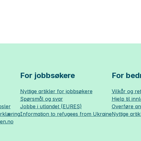
For jobbsøkere
For bedr
Nyttige artikler for jobbsøkere
Vilkår og ret
Spørsmål og svar
Hjelp til inn
sler
Jobbe i utlandet (EURES)
Overføre a
erklæring
Information to refugees from Ukraine
Nyttige artik
sen.no