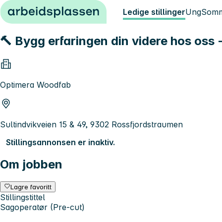
Hopp til innhold
Ledige stillinger
Ung
Somm
🔨 Bygg erfaringen din videre hos oss 
Optimera Woodfab
Sultindvikveien 15 & 49, 9302 Rossfjordstraumen
Stillingsannonsen er inaktiv.
Om jobben
Lagre favoritt
Stillingstittel
Sagoperatør (Pre-cut)