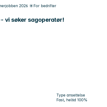
erjobben
2026
☀️
For bedrifter
-- vi søker sagoperatør!
Type ansettelse
Fast, heltid 100%