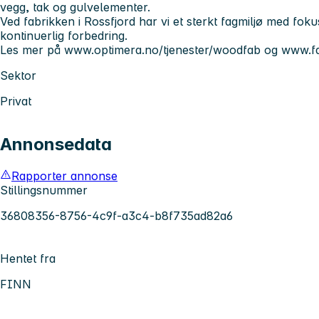
vegg, tak og gulvelementer.
Ved fabrikken i Rossfjord har vi et sterkt fagmiljø med foku
kontinuerlig forbedring.
Les mer på www.optimera.no/tjenester/woodfab og www
Sektor
Privat
Annonsedata
Rapporter annonse
Stillingsnummer
36808356-8756-4c9f-a3c4-b8f735ad82a6
Hentet fra
FINN