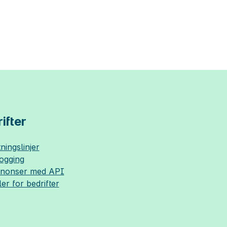
ifter
ningslinjer
logging
nnonser med API
ler for bedrifter