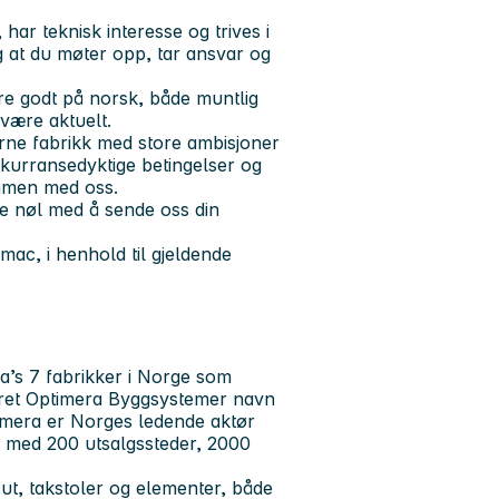
 har teknisk interesse og trives i
ig at du møter opp, tar ansvar og
ere godt på norsk, både muntlig
være aktuelt.
erne fabrikk med store ambisjoner
nkurransedyktige betingelser og
ammen med oss.
ke nøl med å sende oss din
ac, i henhold til gjeldende
ra’s 7 fabrikker i Norge som
dret Optimera Byggsystemer navn
timera er Norges ledende aktør
ør med 200 utsalgssteder, 2000
t, takstoler og elementer, både