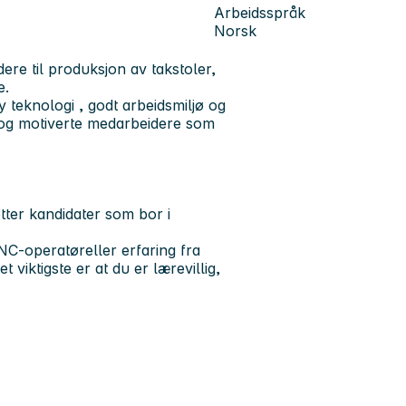
Arbeidsspråk
Norsk
re til produksjon av takstoler,
e.
 teknologi
,
godt arbeidsmiljø og
le og motiverte medarbeidere som
etter kandidater som bor i
C-operatør
eller erfaring fra
t viktigste er at du er lærevillig,