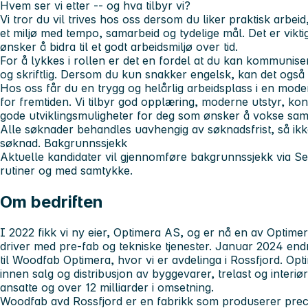
Hvem ser vi etter -- og hva tilbyr vi?
Vi tror du vil trives hos oss dersom du liker praktisk arbeid,
et miljø med tempo, samarbeid og tydelige mål. Det er vikt
ønsker å bidra til et godt arbeidsmiljø over tid.
For å lykkes i rollen er det en fordel at du kan kommunis
og skriftlig. Dersom du kun snakker engelsk, kan det også 
Hos oss får du en trygg og helårlig arbeidsplass i en mod
for fremtiden. Vi tilbyr god opplæring, moderne utstyr, ko
gode utviklingsmuligheter for deg som ønsker å vokse s
Alle søknader behandles uavhengig av søknadsfrist, så ik
søknad.
Bakgrunnssjekk
Aktuelle kandidater vil gjennomføre bakgrunnssjekk via Sem
rutiner og med samtykke.
Om bedriften
I 2022 fikk vi ny eier, Optimera AS, og er nå en av Optime
driver med pre-fab og tekniske tjenester. Januar 2024 en
til Woodfab Optimera, hvor vi er avdelinga i Rossfjord. Op
innen salg og distribusjon av byggevarer, trelast og interi
ansatte og over 12 milliarder i omsetning.
Woodfab avd Rossfjord er en fabrikk som produserer precu