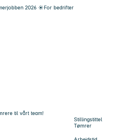
erjobben
2026
☀️
For bedrifter
ere til vårt team!
Stillingstittel
Tømrer
Arbeidstid