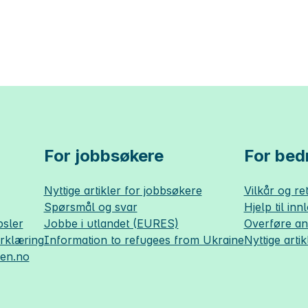
For jobbsøkere
For bedr
Nyttige artikler for jobbsøkere
Vilkår og ret
Spørsmål og svar
Hjelp til inn
sler
Jobbe i utlandet (EURES)
Overføre a
erklæring
Information to refugees from Ukraine
Nyttige artik
sen.no