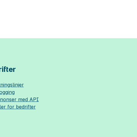
ifter
ningslinjer
logging
nnonser med API
ler for bedrifter