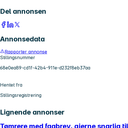
Del annonsen
Annonsedata
Rapporter annonse
Stillingsnummer
68e0ea89-cd1f-42b4-911e-d232f8eb37aa
Hentet fra
Stillingsregistrering
Lignende annonser
Tømrere med fagbrev, gjerne snarlig ti