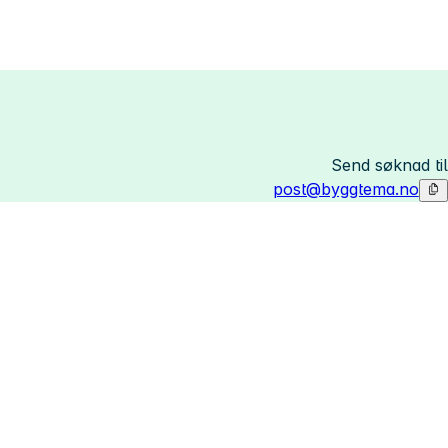
Send søknad til
post@byggtema.no