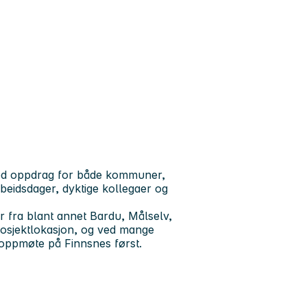
med oppdrag for både kommuner,
rbeidsdager, dyktige kollegaer og
r fra blant annet Bardu, Målselv,
prosjektlokasjon, og ved mange
n oppmøte på Finnsnes først.