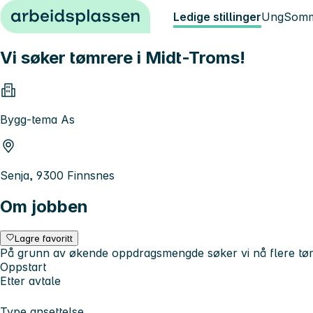
Hopp til innhold
Ledige stillinger
Ung
Somm
Vi søker tømrere i Midt-Troms!
Bygg-tema As
Senja, 9300 Finnsnes
Om jobben
Lagre favoritt
På grunn av økende oppdragsmengde søker vi nå flere tømr
Oppstart
Etter avtale
Type ansettelse