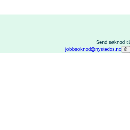
Send søknad til
jobbsoknad@nystedas.no