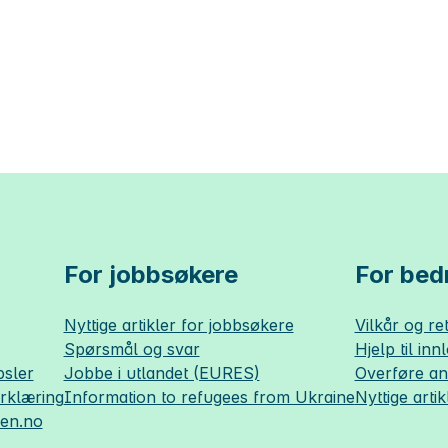
For jobbsøkere
For bedr
Nyttige artikler for jobbsøkere
Vilkår og ret
Spørsmål og svar
Hjelp til inn
sler
Jobbe i utlandet (EURES)
Overføre a
erklæring
Information to refugees from Ukraine
Nyttige artik
sen.no