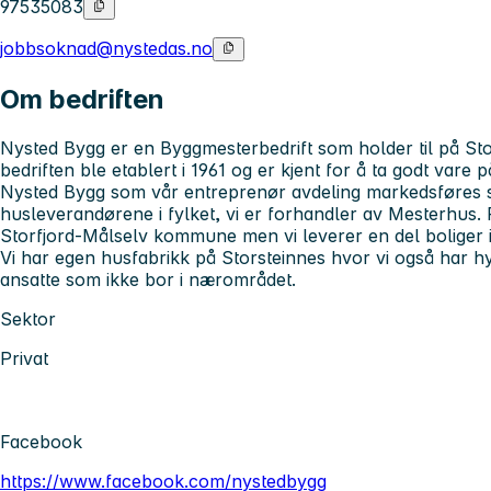
97535083
jobbsoknad@nystedas.no
Om bedriften
Nysted Bygg er en Byggmesterbedrift som holder til på St
bedriften ble etablert i 1961 og er kjent for å ta godt vare 
Nysted Bygg som vår entreprenør avdeling markedsføres s
husleverandørene i fylket, vi er forhandler av Mesterhus.
Storfjord-Målselv kommune men vi leverer en del boliger 
Vi har egen husfabrikk på Storsteinnes hvor vi også har h
ansatte som ikke bor i nærområdet.
Sektor
Privat
Facebook
https://www.facebook.com/nystedbygg