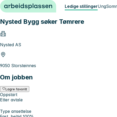
Hopp til innhold
Ledige stillinger
Ung
Somm
Nysted Bygg søker Tømrere
Nysted AS
9050 Storsteinnes
Om jobben
Lagre favoritt
Oppstart
Etter avtale
Type ansettelse
Fast, heltid 100%