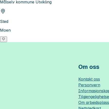
Målselv kommune Utvikling
Sted
Moen
Om oss
Kontakt oss
Personvern
Informasjonskap
Tilgjengelighets
Om
arbeidsplas
Nettstedkart