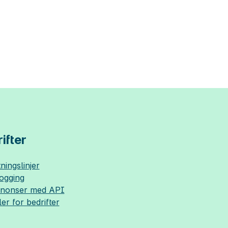
ifter
ningslinjer
logging
nnonser med API
ler for bedrifter