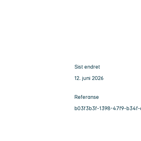
Sist endret
12. juni 2026
Referanse
b03f3b3f-1398-47f9-b34f-