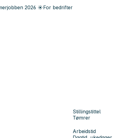
erjobben
2026
☀️
For bedrifter
Stillingstittel
Tømrer
Arbeidstid
Dagtid, ukedager