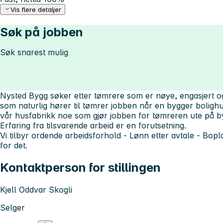
Vis flere detaljer
Søk på jobben
Søk snarest mulig
Nysted Bygg søker etter tømrere som er nøye, engasjert og 
som naturlig hører til tømrer jobben når en bygger bolighu
vår husfabrikk noe som gjør jobben for tømreren ute på by
Erfaring fra tilsvarende arbeid er en forutsetning.
Vi tilbyr ordende arbeidsforhold - Lønn etter avtale - Bopl
for det.
Kontaktperson for stillingen
Kjell Oddvar Skogli
Selger