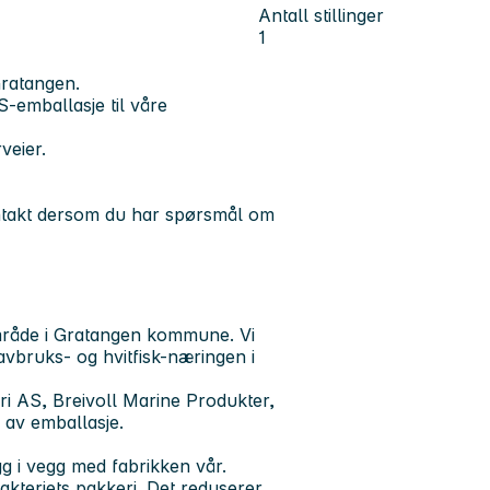
Antall stillinger
1
Gratangen.
S-emballasje til våre
veier.
ntakt dersom du har spørsmål om
område i Gratangen kommune. Vi
havbruks- og hvitfisk-næringen i
i AS, Breivoll Marine Produkter,
r av emballasje.
gg i vegg med fabrikken vår.
lakteriets pakkeri. Det reduserer