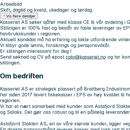
Arbeidstid
Skift, dagtid og kveld, ukedager og lørdag
Vis flere detaljer
Kasseriet AS søker sjåfør med klasse CE til vår avdeling i 
Stillingen er 100% fast og består av faste leveringer av EP
havbrukskunder i regionen.
Aktuell kandidat må ha erfaring og takle utfordrende vinter
Vi tilbyr gode lønns, forsikrings og pensjonsvilkår.
Er stillingen interessant for deg !
Send søknad og CV på epost
cato@kasseriet.no
og tar ko
stillingen.
Om bedriften
Kasseriet AS er strategisk plassert på Brattberg Industri
har siden 2017 levert fiskekasser i EPS av høy kvalitet til 
regionen.
Vi har et nært samarbeid med kunder som Astafjord Slakter
og Salaks. Det gjør oss robust og til en pålitelig leverandø
Astafjord Slakteri AS, en av våre største kunder, ligger ve
Ett direkte transportbånd leveres kasser med lokk rett til s