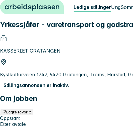
Hopp til innhold
Ledige stillinger
Ung
Somm
Yrkessjåfør - varetransport og godstr
KASSERIET GRATANGEN
Kystkulturveien 1747, 9470 Gratangen, Troms, Harstad, Gr
Stillingsannonsen er inaktiv.
Om jobben
Lagre favoritt
Oppstart
Etter avtale