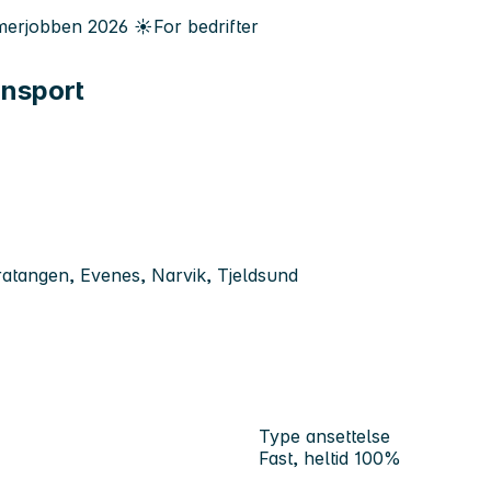
erjobben
2026
☀️
For bedrifter
ansport
atangen, Evenes, Narvik, Tjeldsund
Type ansettelse
Fast, heltid 100%