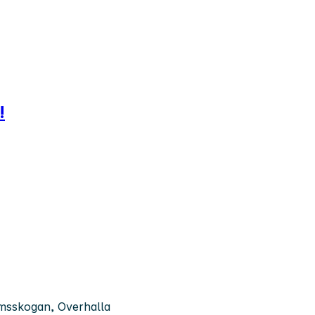
!
msskogan, Overhalla