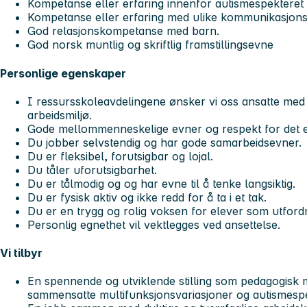
Kompetanse eller erfaring innenfor autismespekteret 
Kompetanse eller erfaring med ulike kommunikasjonsh
God relasjonskompetanse med barn.
God norsk muntlig og skriftlig framstillingsevne
Personlige egenskaper
I ressursskoleavdelingene ønsker vi oss ansatte med evn
arbeidsmiljø.
Gode mellommenneskelige evner og respekt for det en
Du jobber selvstendig og har gode samarbeidsevner.
Du er fleksibel, forutsigbar og lojal.
Du tåler uforutsigbarhet.
Du er tålmodig og og har evne til å tenke langsiktig.
Du er fysisk aktiv og ikke redd for å ta i et tak.
Du er en trygg og rolig voksen for elever som utfordr
Personlig egnethet vil vektlegges ved ansettelse.
Vi tilbyr
En spennende og utviklende stilling som pedagogisk 
sammensatte multifunksjonsvariasjoner og autismespe