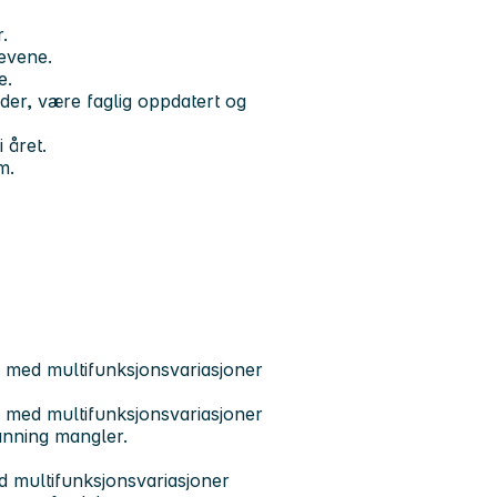
.
levene.
e.
åder, være faglig oppdatert og
 året.
m.
 med multifunksjonsvariasjoner
 med multifunksjonsvariasjoner
anning mangler.
d multifunksjonsvariasjoner