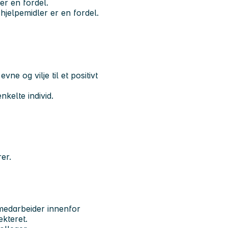
er en fordel.
jelpemidler er en fordel.
e og vilje til et positivt
kelte individ.
er.
medarbeider innenfor
kteret.