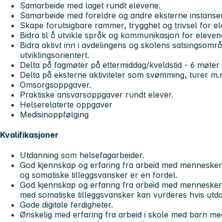
Samarbeide med laget rundt elevene.
Samarbeide med foreldre og andre eksterne instanser
Skape forutsigbare rammer, trygghet og trivsel for e
Bidra til å utvikle språk og kommunikasjon for eleven
Bidra aktivt inn i avdelingens og skolens satsingsomr
utviklingsorientert.
Delta på fagmøter på ettermiddag/kveldstid - 6 møter i
Delta på eksterne aktiviteter som svømming, turer m.
Omsorgsoppgaver.
Praktiske ansvarsoppgaver rundt elever.
Helserelaterte oppgaver
Medisinoppfølging
Kvalifikasjoner
Utdanning som helsefagarbeider.
God kjennskap og erfaring fra arbeid med mennesker
og somatiske tilleggsvansker er en fordel.
God kjennskap og erfaring fra arbeid med mennesker
med somatiske tilleggsvansker kan vurderes hvis utd
Gode digitale ferdigheter.
Ønskelig med erfaring fra arbeid i skole med barn me