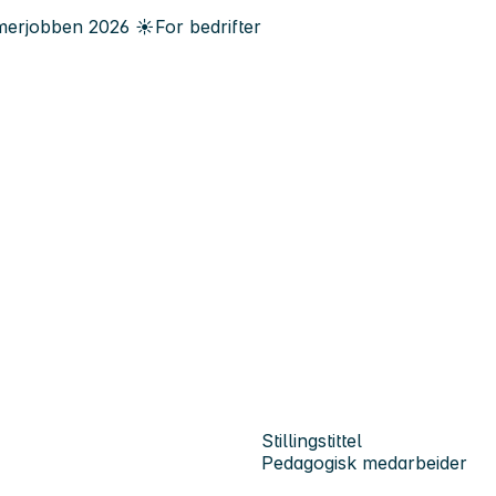
erjobben
2026
☀️
For bedrifter
Stillingstittel
Pedagogisk medarbeider