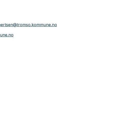
robertsen@tromso.kommune.no
mune.no