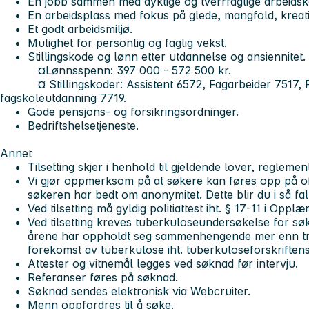
En jobb sammen med dyktige og tverrfaglige arbeidsk
En arbeidsplass med fokus på glede, mangfold, kreativ
Et godt arbeidsmiljø.
Mulighet for personlig og faglig vekst.
Stillingskode og lønn etter utdannelse og ansiennitet.
¤Lønnsspenn: 397 000 - 572 500 kr.
¤ Stillingskoder: Assistent 6572, Fagarbeider 7517, 
fagskoleutdanning 7719.
Gode pensjons- og forsikringsordninger.
Bedriftshelsetjeneste.
Annet
Tilsetting skjer i henhold til gjeldende lover, reglement
Vi gjør oppmerksom på at søkere kan føres opp på off
søkeren har bedt om anonymitet. Dette blir du i så fal
Ved tilsetting må gyldig politiattest iht. § 17-11 i Opp
Ved tilsetting kreves tuberkuloseundersøkelse for søk
årene har oppholdt seg sammenhengende mer enn tr
forekomst av tuberkulose iht. tuberkuloseforskriftens 
Attester og vitnemål legges ved søknad før intervju.
Referanser føres på søknad.
Søknad sendes elektronisk via Webcruiter.
Menn oppfordres til å søke.