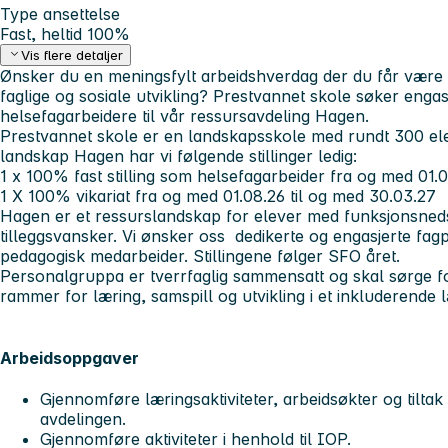
Type ansettelse
Fast, heltid 100%
Vis flere detaljer
Ønsker du en meningsfylt arbeidshverdag der du får være en 
faglige og sosiale utvikling? Prestvannet skole søker engas
helsefagarbeidere til vår ressursavdeling Hagen.
Prestvannet skole er en landskapsskole med rundt 300 ele
landskap Hagen har vi følgende stillinger ledig:
1 x 100% fast stilling som helsefagarbeider fra og med 01.
1 X 100% vikariat fra og med 01.08.26 til og med 30.03.27
Hagen er et ressurslandskap for elever med funksjonsneds
tilleggsvansker. Vi ønsker oss dedikerte og engasjerte fa
pedagogisk medarbeider. Stillingene følger SFO året.
Personalgruppa er tverrfaglig sammensatt og skal sørge fo
rammer for læring, samspill og utvikling i et inkluderende l
Arbeidsoppgaver
Gjennomføre læringsaktiviteter, arbeidsøkter og tiltak i
avdelingen.
Gjennomføre aktiviteter i henhold til IOP.