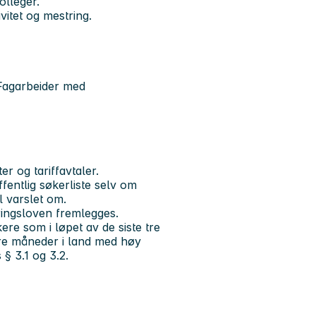
olleger.
itet og mestring.
Fagarbeider med
er og tariffavtaler.
entlig søkerliste selv om
l varslet om.
læringsloven fremlegges.
ere som i løpet av de siste tre
e måneder i land med høy
§ 3.1 og 3.2.