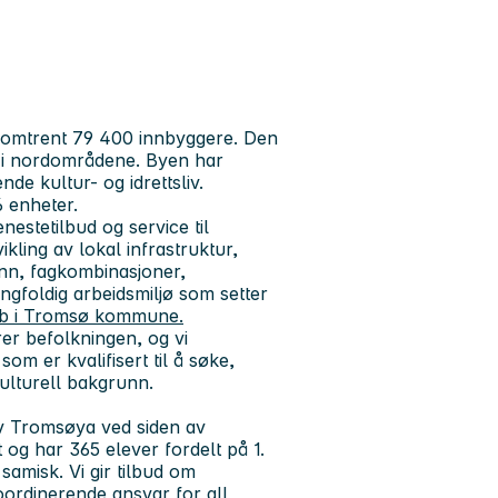
omtrent 79 400 innbyggere. Den
ss i nordområdene. Byen har
nde kultur- og idrettsliv.
 enheter.
nestetilbud og service til
kling av lokal infrastruktur,
nn, fagkombinasjoner,
ngfoldig arbeidsmiljø som setter
bb i Tromsø kommune.
rer befolkningen, og vi
om er kvalifisert til å søke,
kulturell bakgrunn.
av Tromsøya ved siden av
og har 365 elever fordelt på 1.
 samisk. Vi gir tilbud om
oordinerende ansvar for all