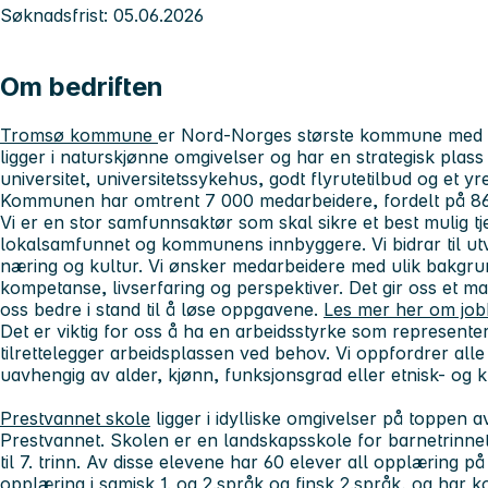
Søknadsfrist: 05.06.2026
Om bedriften
Tromsø kommune
er Nord-Norges største kommune med 
ligger i naturskjønne omgivelser og har en strategisk pla
universitet, universitetssykehus, godt flyrutetilbud og et yre
Kommunen har omtrent 7 000 medarbeidere, fordelt på 86
Vi er en stor samfunnsaktør som skal sikre et best mulig tje
lokalsamfunnet og kommunens innbyggere. Vi bidrar til utvi
næring og kultur. Vi ønsker medarbeidere med ulik bakgru
kompetanse, livserfaring og perspektiver. Det gir oss et ma
oss bedre i stand til å løse oppgavene.
Les mer her om jo
Det er viktig for oss å ha en arbeidsstyrke som represente
tilrettelegger arbeidsplassen ved behov. Vi oppfordrer alle s
uavhengig av alder, kjønn, funksjonsgrad eller etnisk- og 
Prestvannet skole
ligger i idylliske omgivelser på toppen 
Prestvannet. Skolen er en landskapsskole for barnetrinnet 
til 7. trinn. Av disse elevene har 60 elever all opplæring på
opplæring i samisk 1. og 2.språk og finsk 2.språk, og har k