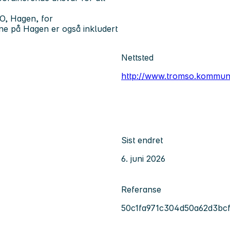
O, Hagen, for
e på Hagen er også inkludert
Nettsted
http://www.tromso.kommun
Sist endret
6. juni 2026
Referanse
50c1fa971c304d50a62d3bc