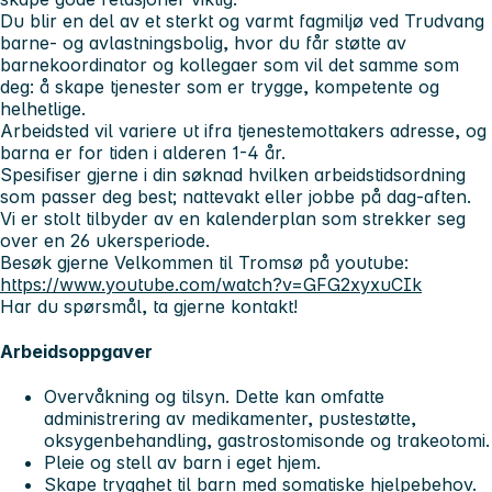
Du blir en del av et sterkt og varmt fagmiljø ved Trudvang
barne- og avlastningsbolig, hvor du får støtte av
barnekoordinator og kollegaer som vil det samme som
deg: å skape tjenester som er trygge, kompetente og
helhetlige.
Arbeidsted vil variere ut ifra tjenestemottakers adresse, og
barna er for tiden i alderen 1-4 år.
Spesifiser gjerne i din søknad hvilken arbeidstidsordning
som passer deg best; nattevakt eller jobbe på dag-aften.
Vi er stolt tilbyder av en kalenderplan som strekker seg
over en 26 ukersperiode.
Besøk gjerne Velkommen til Tromsø på youtube:
https://www.youtube.com/watch?v=GFG2xyxuCIk
Har du spørsmål, ta gjerne kontakt!
Arbeidsoppgaver
Overvåkning og tilsyn. Dette kan omfatte
administrering av medikamenter, pustestøtte,
oksygenbehandling, gastrostomisonde og trakeotomi.
Pleie og stell av barn i eget hjem.
Skape trygghet til barn med somatiske hjelpebehov.