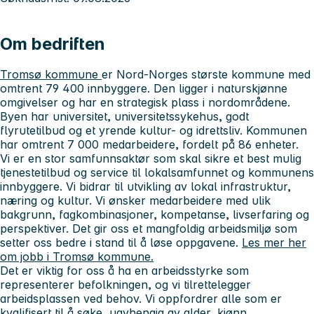
Om bedriften
Tromsø kommune
er Nord-Norges største kommune med
omtrent 79 400 innbyggere. Den ligger i naturskjønne
omgivelser og har en strategisk plass i nordområdene.
Byen har universitet, universitetssykehus, godt
flyrutetilbud og et yrende kultur- og idrettsliv. Kommunen
har omtrent 7 000 medarbeidere, fordelt på 86 enheter.
Vi er en stor samfunnsaktør som skal sikre et best mulig
tjenestetilbud og service til lokalsamfunnet og kommunens
innbyggere. Vi bidrar til utvikling av lokal infrastruktur,
næring og kultur. Vi ønsker medarbeidere med ulik
bakgrunn, fagkombinasjoner, kompetanse, livserfaring og
perspektiver. Det gir oss et mangfoldig arbeidsmiljø som
setter oss bedre i stand til å løse oppgavene.
Les mer her
om jobb i Tromsø kommune.
Det er viktig for oss å ha en arbeidsstyrke som
representerer befolkningen, og vi tilrettelegger
arbeidsplassen ved behov. Vi oppfordrer alle som er
kvalifisert til å søke, uavhengig av alder, kjønn,