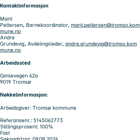
Kontaktinformasjon
Marit
Pettersen, Barnekoordinator,
marit.pettersen@tromso.kom
mune.no
Andre
Grundevig, Avdelingsleder,
andre.grundevig@tromso.kom
mune.no
Arbeidssted
Gimlevegen 62a
9019 Tromsø
Nøkkelinformasjon:
Arbeidsgiver: Tromsø kommune
Referansenr.: 5145062773
Stillingsprosent: 100%
Fast
Søknadsfrist: 09.08.2026