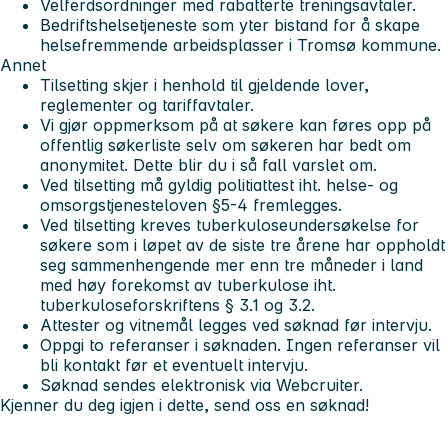
Velferdsordninger med rabatterte treningsavtaler.
Bedriftshelsetjeneste som yter bistand for å skape
helsefremmende arbeidsplasser i Tromsø kommune.
Annet
Tilsetting skjer i henhold til gjeldende lover,
reglementer og tariffavtaler.
Vi gjør oppmerksom på at søkere kan føres opp på
offentlig søkerliste selv om søkeren har bedt om
anonymitet. Dette blir du i så fall varslet om.
Ved tilsetting må gyldig politiattest iht. helse- og
omsorgstjenesteloven §5-4 fremlegges.
Ved tilsetting kreves tuberkuloseundersøkelse for
søkere som i løpet av de siste tre årene har oppholdt
seg sammenhengende mer enn tre måneder i land
med høy forekomst av tuberkulose iht.
tuberkuloseforskriftens § 3.1 og 3.2.
Attester og vitnemål legges ved søknad før intervju.
Oppgi to referanser i søknaden. Ingen referanser vil
bli kontakt før et eventuelt intervju.
Søknad sendes elektronisk via Webcruiter.
Kjenner du deg igjen i dette, send oss en søknad!