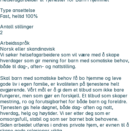
Type ansettelse
Fast, heltid 100%
Antall stillinger
2
Arbeidsspråk
Norsk eller skandinavisk
Vi søker helsefagarbeidere som vil være med å skape
hverdager som gir mening for barn med somatiske behov,
både til dag-, aften- og nattstilling.
Skal barn med somatiske behov få bo hjemme og leve
gode liv i egen familie, er kvaliteten på tjenestene helt
avgjørende. Vårt mål er å gi dem et tilbud som ikke bare
fungerer, men som gjør en forskjell. Et tilbud som skaper
mestring, ro og forutsigbarhet for både barn og foreldre.
Tjenesten gis hele døgnet, både dag- aften og natt,
hverdag, helg og høytider. Vi ser etter deg som er
omsorgsfull, stabil og som ser barnet bak behovene.
Siden arbeidet utføres i andres private hjem, er evnen til å
skape gode relasjoner viktig.