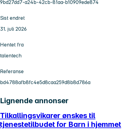
9bd27dd7-a24b-42cb-81aa-b10909ede874
Sist endret
31. juli 2026
Hentet fra
talentech
Referanse
bd4788afb8fc4e5d8caa259d8b8d786a
Lignende annonser
Tilkallingsvikarer ønskes til
tjenestetilbudet for Barn i hjemmet