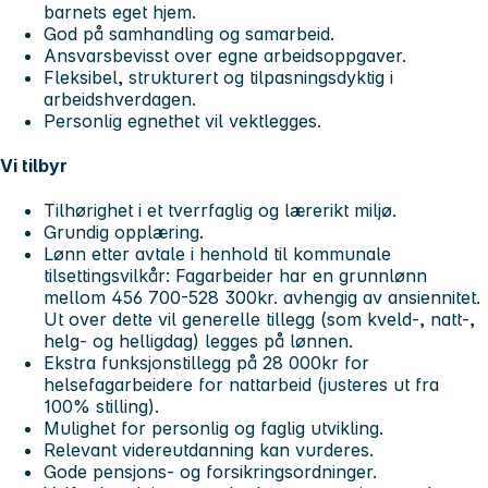
barnets eget hjem.
God på samhandling og samarbeid.
Ansvarsbevisst over egne arbeidsoppgaver.
Fleksibel, strukturert og tilpasningsdyktig i
arbeidshverdagen.
Personlig egnethet vil vektlegges.
Vi tilbyr
Tilhørighet i et tverrfaglig og lærerikt miljø.
Grundig opplæring.
Lønn etter avtale i henhold til kommunale
tilsettingsvilkår: Fagarbeider har en grunnlønn
mellom
456 700-528 300kr
. avhengig av ansiennitet.
Ut over dette vil generelle tillegg (som kveld-, natt-,
helg- og helligdag) legges på lønnen.
Ekstra funksjonstillegg på
28 000kr
for
helsefagarbeidere for nattarbeid (justeres ut fra
100% stilling).
Mulighet for personlig og faglig utvikling.
Relevant videreutdanning kan vurderes.
Gode pensjons- og forsikringsordninger.