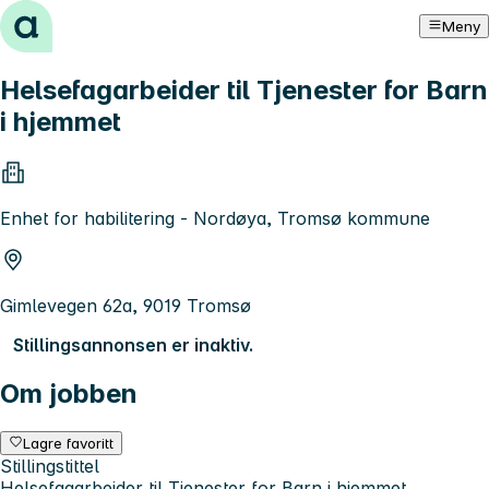
Hopp til innhold
Meny
Helsefagarbeider til Tjenester for Barn
i hjemmet
Enhet for habilitering - Nordøya, Tromsø kommune
Gimlevegen 62a, 9019 Tromsø
Stillingsannonsen er inaktiv.
Om jobben
Lagre favoritt
Stillingstittel
Helsefagarbeider til Tjenester for Barn i hjemmet