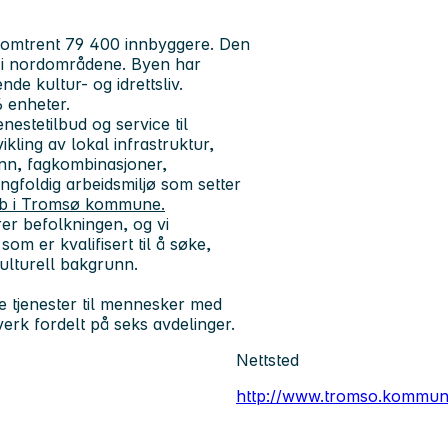
omtrent 79 400 innbyggere. Den
ss i nordområdene. Byen har
nde kultur- og idrettsliv.
 enheter.
nestetilbud og service til
kling av lokal infrastruktur,
nn, fagkombinasjoner,
ngfoldig arbeidsmiljø som setter
bb i Tromsø kommune.
rer befolkningen, og vi
om er kvalifisert til å søke,
kulturell bakgrunn.
e tjenester til mennesker med
verk fordelt på seks avdelinger.
Nettsted
http://www.tromso.kommun