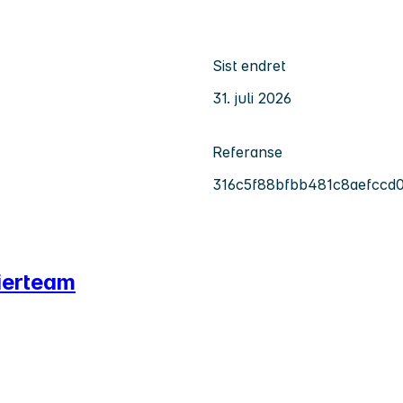
Sist endret
31. juli 2026
Referanse
316c5f88bfbb481c8aefccd
eierteam