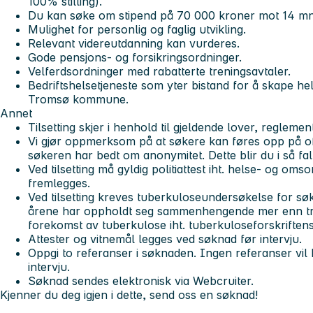
100% stilling).
Du kan søke om stipend på
70 000 kroner
mot 14 mnd
Mulighet for personlig og faglig utvikling.
Relevant videreutdanning kan vurderes.
Gode pensjons- og forsikringsordninger.
Velferdsordninger med rabatterte treningsavtaler.
Bedriftshelsetjeneste som yter bistand for å skape h
Tromsø kommune.
Annet
Tilsetting skjer i henhold til gjeldende lover, reglement
Vi gjør oppmerksom på at søkere kan føres opp på off
søkeren har bedt om anonymitet. Dette blir du i så fal
Ved tilsetting må gyldig politiattest iht. helse- og om
fremlegges.
Ved tilsetting kreves tuberkuloseundersøkelse for søk
årene har oppholdt seg sammenhengende mer enn tr
forekomst av tuberkulose iht. tuberkuloseforskriftens 
Attester og vitnemål legges ved søknad før intervju.
Oppgi to referanser i søknaden. Ingen referanser vil b
intervju.
Søknad sendes elektronisk via Webcruiter.
Kjenner du deg igjen i dette, send oss en søknad!