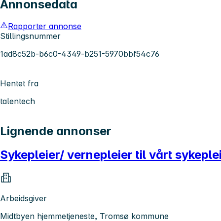
Annonsedata
Rapporter annonse
Stillingsnummer
1ad8c52b-b6c0-4349-b251-5970bbf54c76
Hentet fra
talentech
Lignende annonser
Sykepleier/ vernepleier til vårt sykepl
Arbeidsgiver
Midtbyen hjemmetjeneste, Tromsø kommune