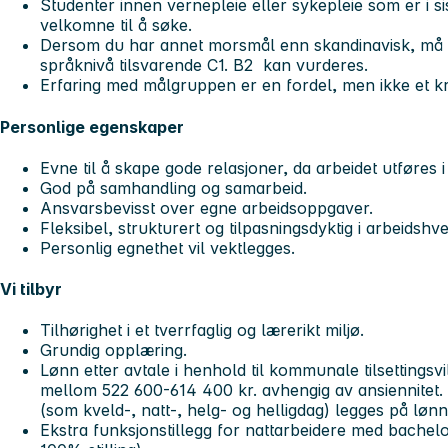
Studenter innen vernepleie eller sykepleie som er i sis
velkomne til å søke.
Dersom du har annet morsmål enn skandinavisk, må 
språknivå tilsvarende C1. B2 kan vurderes.
Erfaring med målgruppen er en fordel, men ikke et kr
Personlige egenskaper
Evne til å skape gode relasjoner, da arbeidet utføres 
God på samhandling og samarbeid.
Ansvarsbevisst over egne arbeidsoppgaver.
Fleksibel, strukturert og tilpasningsdyktig i arbeidshv
Personlig egnethet vil vektlegges.
Vi tilbyr
Tilhørighet i et tverrfaglig og lærerikt miljø.
Grundig opplæring.
Lønn etter avtale i henhold til kommunale tilsettings
mellom
522 600-614 400 kr.
avhengig av ansiennitet. U
(som kveld-, natt-, helg- og helligdag) legges på løn
Ekstra funksjonstillegg for nattarbeidere med bachel