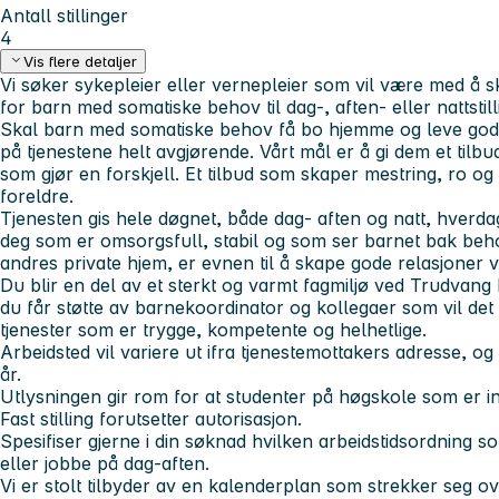
Antall stillinger
4
Vis flere detaljer
Vi søker sykepleier eller vernepleier som vil være med å
for barn med somatiske behov til dag-, aften- eller nattstill
Skal barn med somatiske behov få bo hjemme og leve gode li
på tjenestene helt avgjørende. Vårt mål er å gi dem et til
som gjør en forskjell. Et tilbud som skaper mestring, ro o
foreldre.
Tjenesten gis hele døgnet, både dag- aften og natt, hverdag,
deg som er omsorgsfull, stabil og som ser barnet bak beho
andres private hjem, er evnen til å skape gode relasjoner vi
Du blir en del av et sterkt og varmt fagmiljø ved Trudvang
du får støtte av barnekoordinator og kollegaer som vil d
tjenester som er trygge, kompetente og helhetlige.
Arbeidsted vil variere ut ifra tjenestemottakers adresse, og
år.
Utlysningen gir rom for at studenter på høgskole som er inn
Fast stilling forutsetter autorisasjon.
Spesifiser gjerne i din søknad hvilken arbeidstidsordning s
eller jobbe på dag-aften.
Vi er stolt tilbyder av en kalenderplan som strekker seg o