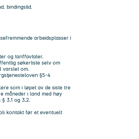
. bindingstid.
elsefremmende arbeidsplasser i
er og tariffavtaler.
entlig søkerliste selv om
l varslet om.
sorgstjenesteloven §5-4
ere som i løpet av de siste tre
e måneder i land med høy
§ 3.1 og 3.2.
li kontakt før et eventuelt