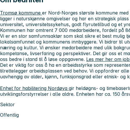
Tromsø kommune
er Nord-Norges største kommune med 
ligger i naturskjønne omgivelser og har en strategisk pla
universitet, universitetssykehus, godt flyrutetilbud og et yre
Kommunen har omtrent 7 000 medarbeidere, fordelt på 86
Vi er en stor samfunnsaktør som skal sikre et best mulig tje
lokalsamfunnet og kommunens innbyggere. Vi bidrar til utvi
næring og kultur. Vi ønsker medarbeidere med ulik bakgru
kompetanse, livserfaring og perspektiver. Det gir oss et ma
oss bedre i stand til å løse oppgavene.
Les mer her om jo
Det er viktig for oss å ha en arbeidsstyrke som represente
tilrettelegger arbeidsplassen ved behov. Vi oppfordrer alle s
uavhengig av alder, kjønn, funksjonsgrad eller etnisk- og 
Enhet for habilitering Nordøya
gir heldøgns- og timebasert
utviklingsforstyrrelser i alle aldre. Enheten har ca. 150 års
Sektor
Offentlig