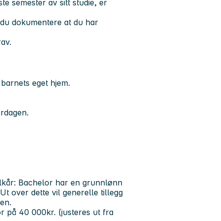
te semester av sitt studie, er
du dokumentere at du har
av.
i barnets eget hjem.
erdagen.
vilkår: Bachelor har en grunnlønn
t over dette vil generelle tillegg
nen.
or på
40 000kr.
(justeres ut fra