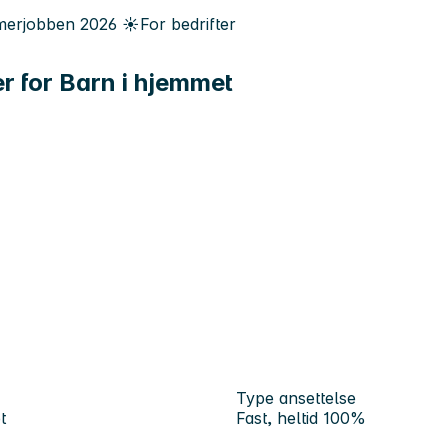
erjobben
2026
☀️
For bedrifter
er for Barn i hjemmet
Type ansettelse
t
Fast, heltid 100%