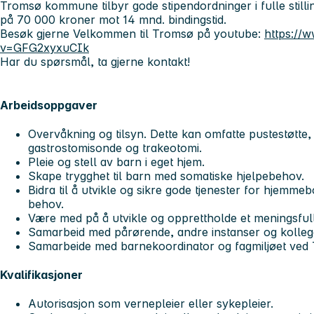
Tromsø kommune tilbyr gode stipendordninger i fulle still
på
70 000 kroner
mot 14 mnd. bindingstid.
Besøk gjerne Velkommen til Tromsø på youtube:
https://
v=GFG2xyxuCIk
Har du spørsmål, ta gjerne kontakt!
Arbeidsoppgaver
Overvåkning og tilsyn. Dette kan omfatte pustestøtte
gastrostomisonde og trakeotomi.
Pleie og stell av barn i eget hjem.
Skape trygghet til barn med somatiske hjelpebehov.
Bidra til å utvikle og sikre gode tjenester for hjem
behov.
Være med på å utvikle og opprettholde et meningsfullt
Samarbeid med pårørende, andre instanser og kolleg
Samarbeide med barnekoordinator og fagmiljøet ved
Kvalifikasjoner
Autorisasjon som vernepleier eller sykepleier.