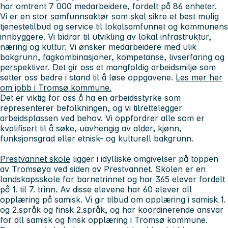
har omtrent 7 000 medarbeidere, fordelt på 86 enheter.
Vi er en stor samfunnsaktør som skal sikre et best mulig
tjenestetilbud og service til lokalsamfunnet og kommunens
innbyggere. Vi bidrar til utvikling av lokal infrastruktur,
næring og kultur. Vi ønsker medarbeidere med ulik
bakgrunn, fagkombinasjoner, kompetanse, livserfaring og
perspektiver. Det gir oss et mangfoldig arbeidsmiljø som
setter oss bedre i stand til å løse oppgavene.
Les mer her
om jobb i Tromsø kommune.
Det er viktig for oss å ha en arbeidsstyrke som
representerer befolkningen, og vi tilrettelegger
arbeidsplassen ved behov. Vi oppfordrer alle som er
kvalifisert til å søke, uavhengig av alder, kjønn,
funksjonsgrad eller etnisk- og kulturell bakgrunn.
Prestvannet skole
ligger i idylliske omgivelser på toppen
av Tromsøya ved siden av Prestvannet. Skolen er en
landskapsskole for barnetrinnet og har 365 elever fordelt
på 1. til 7. trinn. Av disse elevene har 60 elever all
opplæring på samisk. Vi gir tilbud om opplæring i samisk 1.
og 2.språk og finsk 2.språk, og har koordinerende ansvar
for all samisk og finsk opplæring i Tromsø kommune.