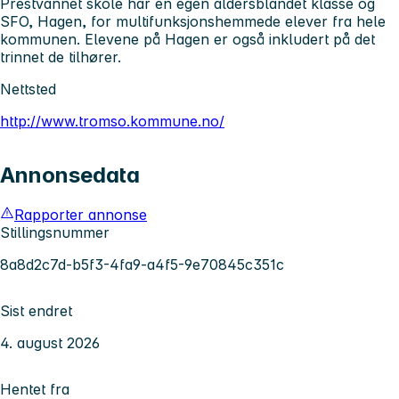
Prestvannet skole har en egen aldersblandet klasse og
SFO, Hagen, for multifunksjonshemmede elever fra hele
kommunen. Elevene på Hagen er også inkludert på det
trinnet de tilhører.
Nettsted
http://www.tromso.kommune.no/
Annonsedata
Rapporter annonse
Stillingsnummer
8a8d2c7d-b5f3-4fa9-a4f5-9e70845c351c
Sist endret
4. august 2026
Hentet fra