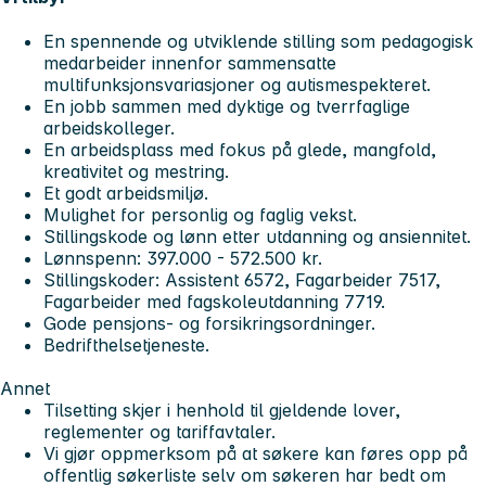
En spennende og utviklende stilling som pedagogisk
medarbeider innenfor sammensatte
multifunksjonsvariasjoner og autismespekteret.
En jobb sammen med dyktige og tverrfaglige
arbeidskolleger.
En arbeidsplass med fokus på glede, mangfold,
kreativitet og mestring.
Et godt arbeidsmiljø.
Mulighet for personlig og faglig vekst.
Stillingskode og lønn etter utdanning og ansiennitet.
Lønnspenn: 397.000 - 572.500 kr.
Stillingskoder: Assistent 6572, Fagarbeider 7517,
Fagarbeider med fagskoleutdanning 7719.
Gode pensjons- og forsikringsordninger.
Bedrifthelsetjeneste.
Annet
Tilsetting skjer i henhold til gjeldende lover,
reglementer og tariffavtaler.
Vi gjør oppmerksom på at søkere kan føres opp på
offentlig søkerliste selv om søkeren har bedt om