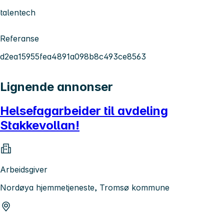
talentech
Referanse
d2ea15955fea4891a098b8c493ce8563
Lignende annonser
Helsefagarbeider til avdeling
Stakkevollan!
Arbeidsgiver
Nordøya hjemmetjeneste, Tromsø kommune