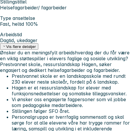
Stillingstittel
Helsefagarbeider/ fagarbeider
Type ansettelse
Fast, heltid 100%
Arbeidstid
Dagtid, ukedager
Vis flere detaljer
Ønsker du en meningsfylt arbeidshverdag der du får være
en viktig støttespiller i elevers faglige og sosiale utvikling?
Prestvannet skole, ressurslandskap Hagen, søker
engasjert og dedikert helsefagarbeider og fagarbeider.
Prestvannet skole er en landskapsskole med rundt
230 elever neste skoleår, fordelt på 6 landskap.
Hagen er et ressurslandskap for elever med
funksjonsnedsettelser og somatiske tilleggsvansker.
Vi ønsker oss engasjerte fagpersoner som vil jobbe
som pedagogiske medarbeidere.
Stillingen følger SFO året.
Personalgruppa er tverrfaglig sammensatt og skal
sørge for at alle elevene våre har trygge rammer for
læring, samspill og utvikling i et inkluderende