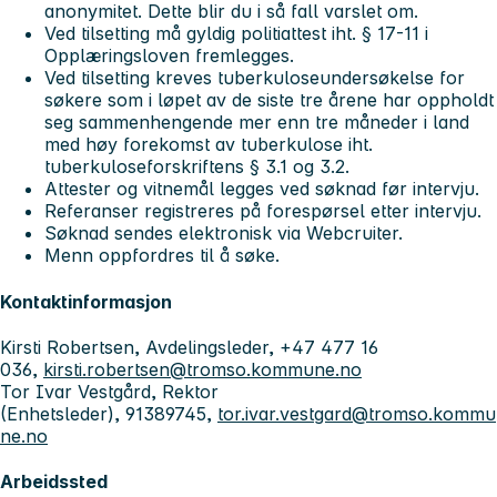
anonymitet. Dette blir du i så fall varslet om.
Ved tilsetting må gyldig politiattest iht. § 17-11 i
Opplæringsloven fremlegges.
Ved tilsetting kreves tuberkuloseundersøkelse for
søkere som i løpet av de siste tre årene har oppholdt
seg sammenhengende mer enn tre måneder i land
med høy forekomst av tuberkulose iht.
tuberkuloseforskriftens § 3.1 og 3.2.
Attester og vitnemål legges ved søknad før intervju.
Referanser registreres på forespørsel etter intervju.
Søknad sendes elektronisk via Webcruiter.
Menn oppfordres til å søke.
Kontaktinformasjon
Kirsti Robertsen, Avdelingsleder, +47 477 16
036,
kirsti.robertsen@tromso.kommune.no
Tor Ivar Vestgård, Rektor
(Enhetsleder), 91389745,
tor.ivar.vestgard@tromso.kommu
ne.no
Arbeidssted