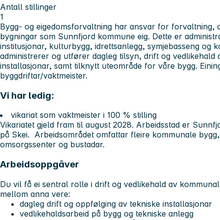
Antall stillinger
1
Bygg- og eigedomsforvaltning har ansvar for forvaltning, dr
bygningar som Sunnfjord kommune eig. Dette er administra
institusjonar, kulturbygg, idrettsanlegg, symjebasseng og
administrerer og utfører dagleg tilsyn, drift og vedlikehald
installasjonar, samt tilknytt uteområde for våre bygg. Einin
byggdriftar/vaktmeister.
Vi har ledig:
vikariat som vaktmeister i 100 % stilling
Vikariatet gjeld fram til august 2028. Arbeidsstad er Sunn
på Skei. Arbeidsområdet omfattar fleire kommunale bygg
omsorgssenter og bustadar.
Arbeidsoppgåver
Du vil få ei sentral rolle i drift og vedlikehald av kommun
mellom anna vere:
dagleg drift og oppfølging av tekniske installasjonar
vedlikehaldsarbeid på bygg og tekniske anlegg