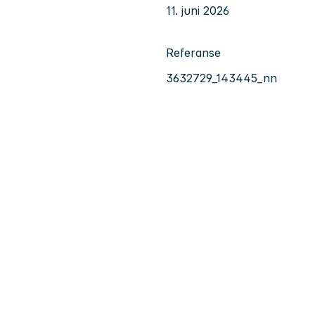
11. juni 2026
Referanse
3632729_143445_nn