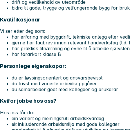
drift og vedlikehald av uteområde
bidra til gode, trygge og velfungerande bygg for bruka
Kvalifikasjonar
Vi ser etter deg som:
har erfaring med byggdrift, tekniske anlegg eller vedl
gjerne har fagbrev innan relevant handverksfag (t.d. 
har praktisk tilnærming og evne til å arbeide sjølvsten
har førarkort klasse B
Personlege eigenskapar:
du er løysingsorientert og ansvarsbevisst
du trivst med varierte arbeidsoppgåver
du samarbeider godt med kollegaer og brukarar
Kvifor jobbe hos oss?
Hos oss får du:
ein variert og meiningsfull arbeidskvardag
eit inkluderande arbeidsmiljø med gode kollegaer