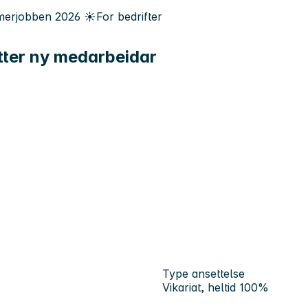
erjobben
2026
☀️
For bedrifter
tter ny medarbeidar
Type ansettelse
Vikariat, heltid 100%