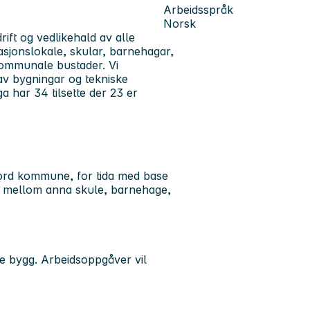
Arbeidsspråk
Norsk
ift og vedlikehald av alle
sjonslokale, skular, barnehagar,
 kommunale bustader. Vi
 av bygningar og tekniske
ga har 34 tilsette der 23 er
fjord kommune, for tida med base
, mellom anna skule, barnehage,
ale bygg. Arbeidsoppgåver vil