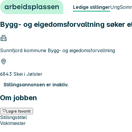
Hopp til innhold
Ledige stillinger
Ung
Somm
Bygg- og eigedomsforvaltning søker e
Sunnfjord kommune Bygg- og eigedomsforvaltning
6843 Skei i Jølster
Stillingsannonsen er inaktiv.
Om jobben
Lagre favoritt
Stillingstittel
Vaktmeister