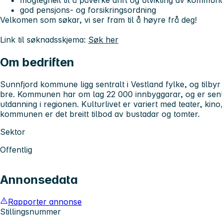
moglegheit til å påverke drift og utvikling av kommun
god pensjons- og forsikringsordning
Velkomen som søkar, vi ser fram til å høyre frå deg!
Link til søknadsskjema:
Søk her
Om bedriften
Sunnfjord kommune ligg sentralt i Vestland fylke, og tilbyr 
bre. Kommunen har om lag 22 000 innbyggarar, og er sent
utdanning i regionen. Kulturlivet er variert med teater, kino,
kommunen er det breitt tilbod av bustadar og tomter.
Sektor
Offentlig
Annonsedata
Rapporter annonse
Stillingsnummer