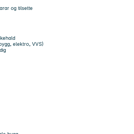
rar og tilsette
ikehald
bygg, elektro, VVS)
dig